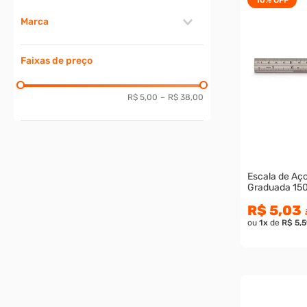
Marca
MTX
Faixas de preço
BRASFORT
VONDER
KINGTOOLS
R$ 5,00
–
R$ 38,00
Escala de Aço
Graduada 15
R$ 5,03
ou
1
x
de
R$ 5,5