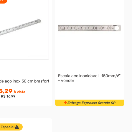
Escala aco inoxidavel- 150mm/6"
- vonder
e aço inox 30 cm brasfort
5,29
à vista
e
R$ 16,99
Entrega Expressa Grande SP
 Especial