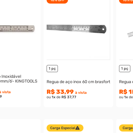
1 pç
1 pç
 Inoxidável
0mm/6'- KINGTOOLS
Regua de aço inox 60 cm brasfort
Regua d
R$ 33,99
R$ 1
à vista
à vista
9
ou
1
x
de
R$ 37,77
ou
1
x
d
Carga Especial
Carga