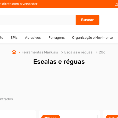
te direto com o vendedor
N
te
EPIs
Abrasivos
Ferragens
Organização e Movimento
Ferramentas Manuais
Escalas e réguas
206
Escalas e réguas
10%
OFF
10%
O