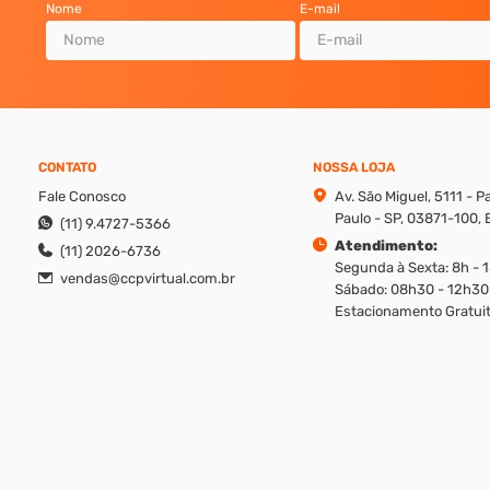
Nome
E-mail
CONTATO
NOSSA LOJA
Fale Conosco
Av. São Miguel, 5111 - 
Paulo - SP, 03871-100, B
(11) 9.4727-5366
Atendimento:
(11) 2026-6736
Segunda à Sexta: 8h - 
vendas@ccpvirtual.com.br
Sábado: 08h30 - 12h30
Estacionamento Gratuit
reito de modificar promoções, produtos e valores sem aviso prévio. Además, v
ique os valores apresentados em cada canal, ligando em nosso atendimento.
/0001-90