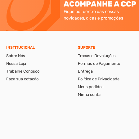
ACOMPANHE A CCP
Fique por dentro das nossas
novidades, dicas e promoções
INSTITUCIONAL
SUPORTE
Sobre Nós
Trocas e Devoluções
Nossa Loja
Formas de Pagamento
Trabalhe Conosco
Entrega
Faça sua cotação
Política de Privacidade
Meus pedidos
Minha conta
A CCP-Virtual Comércio de Ferragens e Ferramentas Ltda., se reserva ao di
apresentáveis pelo e-commerce podem ser diferentes da loja física. Verif
CCP-Parafusos Ltda. © 2026. Todos os direitos reservados. CNPJ: 56.331.671