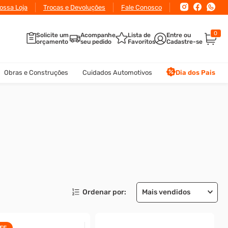
ossa Loja
Trocas e Devoluções
Fale Conosco
0
Solicite um
Acompanhe
Lista de
orçamento
seu pedido
Favoritos
Obras e Construções
Cuidados Automotivos
Dia dos Pais
Mais vendidos
FF