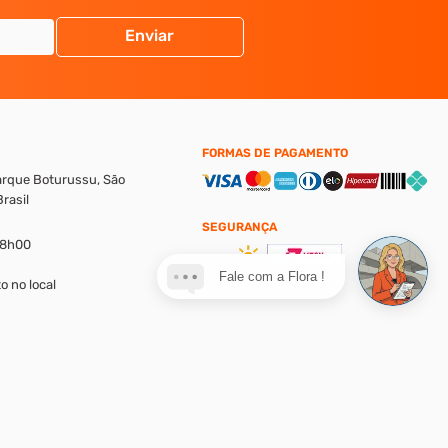
Enviar
FORMAS DE PAGAMENTO
Parque Boturussu, São
rasil
SEGURANÇA
18h00
Fale com a Flora !
o no local
alores