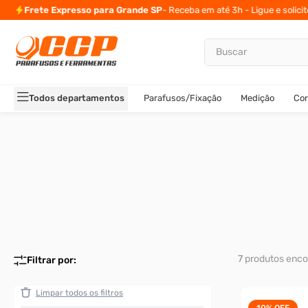
Frete Expresso para Grande SP
- Receba em até 3h - Ligue e solici
Buscar
TERMOS MAIS BUSCADOS
1
º
parafuso allen
Todos departamentos
Parafusos/Fixação
Medição
Cor
2
º
carrinho titanium
3
º
porca
4
º
parafuso sextavado
5
º
arruela
6
º
cupilha
7
º
sextavado
8
º
parafuso allen 5
7
produtos
9
º
rodizio
10
º
presto
10%
OFF