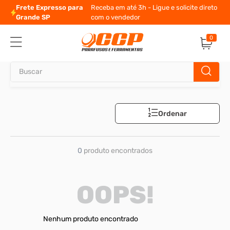
Frete Expresso para
Receba em até 3h - Ligue e solicite direto
Grande SP
com o vendedor
0
Buscar
TERMOS MAIS BUSCADOS
Ordenar
1
º
parafuso allen
2
º
porca
0
produto
3
º
parafuso sextavado
4
º
presto
OOPS!
5
º
arruela
6
º
rodizio
Nenhum produto encontrado
7
º
parafuso madeira