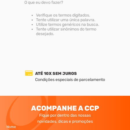
O que eu devo fazer?
8
º
m3
Verifique os termos digitados.
9
º
rebite rosca
Tente utilizar uma única palavra.
Utilize termos genéricos na busca.
Tente utilizar sinônimos do termo
10
º
parafuso m4
desejado.
ATÉ 10X SEM JUROS
Condições especiais de parcelamento
ACOMPANHE A CCP
Fique por dentro das nossas
novidades, dicas e promoções
Nome