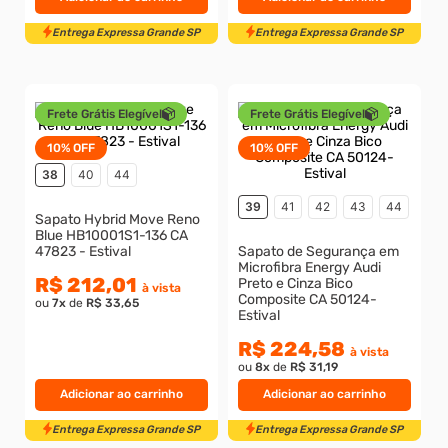
Frete Grátis Elegível
Frete Grátis Elegível
10%
OFF
10%
OFF
38
40
44
Entrega Expressa Grande SP
Entrega Expressa Grande S
39
41
42
43
44
Sapato Hybrid Move Reno
Blue HB10001S1-136 CA
47823 - Estival
Sapato de Segurança em
Microfibra Energy Audi
R$ 212,01
Preto e Cinza Bico
à vista
Composite CA 50124-
ou
7
x
de
R$ 33,65
Estival
R$ 224,58
à vista
ou
8
x
de
R$ 31,19
Adicionar ao carrinho
Adicionar ao carrinho