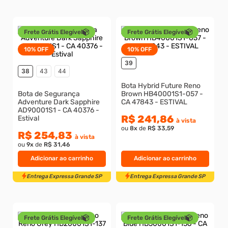
Frete Grátis Elegível
Frete Grátis Elegível
10%
OFF
10%
OFF
39
38
43
44
Bota Hybrid Future Reno
Entrega Expressa Grande SP
Entrega Expressa Grande S
Bota de Segurança
Brown HB40001S1-057 -
Adventure Dark Sapphire
CA 47843 - ESTIVAL
AD90001S1 - CA 40376 -
R$ 241,86
Estival
à vista
ou
8
x
de
R$ 33,59
R$ 254,83
à vista
ou
9
x
de
R$ 31,46
Adicionar ao carrinho
Adicionar ao carrinho
Frete Grátis Elegível
Frete Grátis Elegível