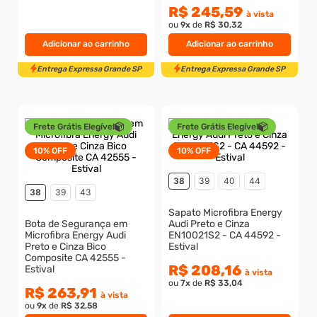
R$ 245,59
Entrega Expressa Grande SP
Entrega Expressa Grande S
à vista
ou
9
x
de
R$ 30,32
Adicionar ao carrinho
Adicionar ao carrinho
Frete Grátis Elegível
Frete Grátis Elegível
10%
OFF
10%
OFF
38
39
40
44
38
39
43
Sapato Microfibra Energy
Bota de Segurança em
Audi Preto e Cinza
Microfibra Energy Audi
EN10021S2 - CA 44592 -
Preto e Cinza Bico
Estival
Composite CA 42555 -
R$ 208,16
Estival
à vista
ou
7
x
de
R$ 33,04
R$ 263,91
à vista
ou
9
x
de
R$ 32,58