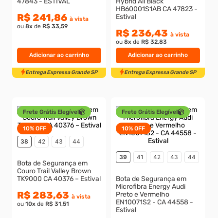
47843 - ESTIVAL
Hybrid All Black
HB60001S1AB CA 47823 -
R$ 241,86
Estival
à vista
ou
8
x
de
R$ 33,59
Entrega Expressa Grande SP
Entrega Expressa Grande S
R$ 236,43
à vista
ou
8
x
de
R$ 32,83
Adicionar ao carrinho
Adicionar ao carrinho
Frete Grátis Elegível
Frete Grátis Elegível
10%
OFF
10%
OFF
38
42
43
44
39
41
42
43
44
Bota de Segurança em
Couro Trail Valley Brown
TK9000 CA 40376 – Estival
Bota de Segurança em
Microfibra Energy Audi
R$ 283,63
Preto e Vermelho
à vista
EN10071S2 - CA 44558 -
ou
10
x
de
R$ 31,51
Estival