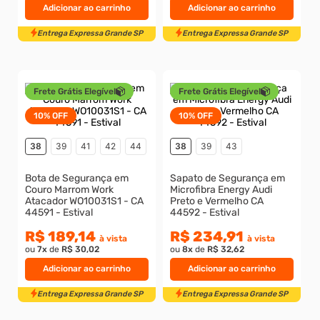
Entrega Expressa Grande SP
Entrega Expressa Grande S
Adicionar ao carrinho
Adicionar ao carrinho
Frete Grátis Elegível
Frete Grátis Elegível
10%
OFF
10%
OFF
38
39
41
42
44
38
39
43
Bota de Segurança em
Sapato de Segurança em
Couro Marrom Work
Microfibra Energy Audi
Atacador WO10031S1 - CA
Preto e Vermelho CA
44591 - Estival
44592 - Estival
R$ 189,14
R$ 234,91
à vista
à vista
ou
7
x
de
R$ 30,02
ou
8
x
de
R$ 32,62
Adicionar ao carrinho
Adicionar ao carrinho