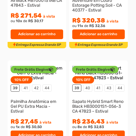
All Black HB70001S1AB CA
Adventure Em Couro
47843 - Estival
Estorage Potting Soil - CA
40377 - Estival
R$ 271,54
à vista
R$ 320,38
ou
10
x
de
R$ 30,17
à vista
ou
11
x
de
R$ 32,36
Adicionar ao carrinho
Adicionar ao carrinho
Frete Grátis Elegível
Frete Grátis Elegível
10%
OFF
10%
OFF
Entrega Expressa Grande SP
Entrega Expressa Grande S
39
41
42
44
39
40
41
43
44
Palmilha Anatômica em
Sapato Hybrid Smart Reno
Gel PU Extra Macia -
Black HB30001S1-056-3
Estival
CA 47823 – Estival
R$ 27,45
R$ 236,43
à vista
à vista
ou
1
x
de
R$ 30,50
ou
8
x
de
R$ 32,83
Adicionar ao carrinho
Adicionar ao carrinho