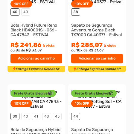
10%
OFF
10%
OFF
8
º
m3
40
43
38
9
º
rebite rosca
Bota Hybrid Future Reno
Sapato de Segurança
Black HB40001S1-056 -
Adventure Gorge Black
10
º
parafuso m4
CA 47843 - ESTIVAL
TK7000 CA 40377 - Estival
R$ 241,86
R$ 285,07
à vista
à vista
ou
8
x
de
R$ 33,59
ou
10
x
de
R$ 31,67
Adicionar ao carrinho
Adicionar ao carrinho
Entrega Expressa Grande SP
Entrega Expressa Grande S
Frete Grátis Elegível
Frete Grátis Elegível
10%
OFF
10%
OFF
39
40
41
43
45
44
Bota de Segurança Hybrid
Sapato De Segurança