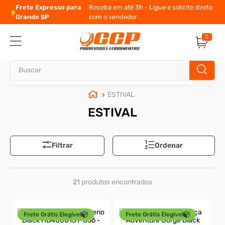
Frete Expresso para
Receba em até 3h - Ligue e solicite direto
Grande SP
com o vendedor
0
Buscar
ESTIVAL
TERMOS MAIS BUSCADOS
ESTIVAL
1
º
parafuso allen
2
º
porca
Filtrar
Ordenar
3
º
parafuso sextavado
4
º
presto
21
produtos
5
º
arruela
6
º
rodizio
Frete Grátis Elegível
Frete Grátis Elegível
7
º
parafuso madeira