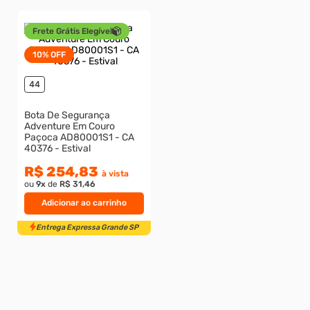
Entrega Expressa Grande SP
Entrega Expressa Grande S
Frete Grátis Elegível
10%
OFF
44
Bota De Segurança
Adventure Em Couro
Paçoca AD80001S1 - CA
40376 - Estival
R$ 254,83
à vista
ou
9
x
de
R$ 31,46
Adicionar ao carrinho
Entrega Expressa Grande SP
Entrega Expressa Grande S