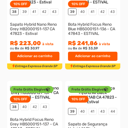
10%
OFF
10%
OFF
38
39
41
42
43
44
39
40
41
42
43
Sapato Hybrid Nano Reno
Bota Hybrid Focus Reno
Grey HB20001S1-137 CA
Blue HB50001S1-136 - CA
47823 - Estival
47843 - ESTIVAL
Entrega Expressa Grande SP
Entrega Expressa Grande S
R$ 223,00
R$ 241,86
à vista
à vista
ou
8
x
de
R$ 30,97
ou
8
x
de
R$ 33,59
Adicionar ao carrinho
Adicionar ao carrinho
Frete Grátis Elegível
Frete Grátis Elegível
10%
OFF
10%
OFF
38
40
42
43
39
40
41
43
44
Bota Hybrid Focus Reno
Grey HB50001S1-137 - CA
Sapato de Segurança