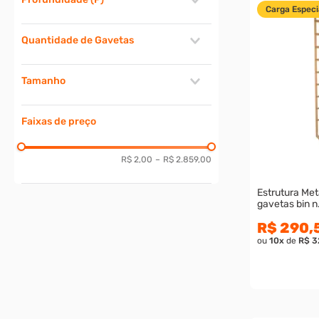
Kits de Estante
Carga Especi
Sem Prateleira
335mm
Quantidade de Gavetas
270mm
185mm
12 Gavetas
450mm (Profundidade)
Tamanho
21 Gavetas
45 cm
27 Gavetas
20
28 Gavetas
Faixas de preço
cm
49 Gavetas
54 Gavetas
R$ 2,00
–
R$ 2.859,00
60 Gavetas
Estrutura Met
108 Gavetas
gavetas bin n
R$ 290,
ou
10
x
de
R$ 3