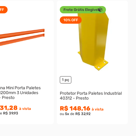
FF
Frete Grátis Elegível
10%
OFF
1 pç
na Mini Porta Paletes
1200mm 3 Unidades
Protetor Porta Paletes Industrial
- Presto
40312 - Presto
31,28
R$ 148,16
à vista
à vista
e
R$ 39,93
ou
5
x
de
R$ 32,92