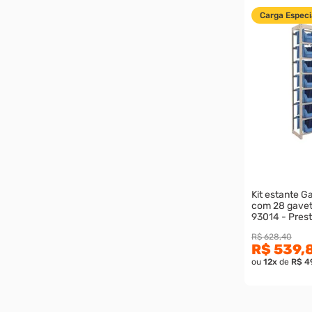
Carga Especi
Kit estante G
com 28 gaveta
93014 - Pres
R$ 628,40
R$ 539,
ou
12
x
de
R$ 4