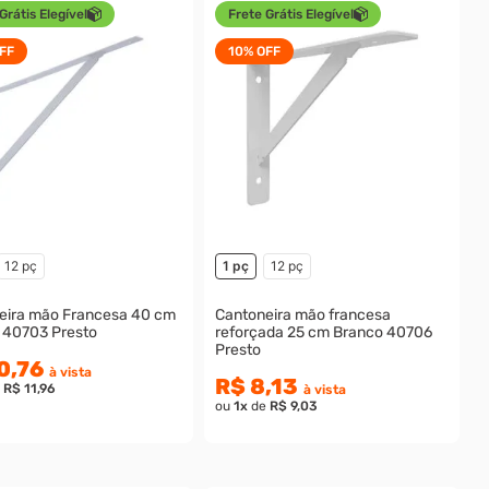
Grátis Elegível
Frete Grátis Elegível
FF
10%
OFF
12 pç
1 pç
12 pç
eira mão Francesa 40 cm
Cantoneira mão francesa
 40703 Presto
reforçada 25 cm Branco 40706
Presto
0,76
à vista
R$ 8,13
e
R$ 11,96
à vista
ou
1
x
de
R$ 9,03