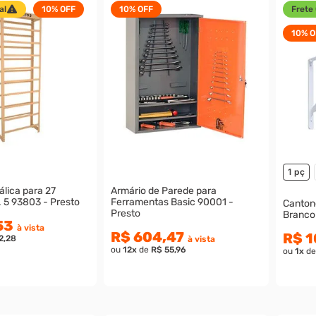
al
10%
OFF
10%
OFF
Frete 
10%
O
1 pç
álica para 27
Armário de Parede para
. 5 93803 - Presto
Ferramentas Basic 90001 -
Canton
Presto
Branco
53
à vista
R$ 604,47
R$ 1
2,28
à vista
ou
12
x
de
R$ 55,96
ou
1
x
d