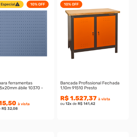
 Especial
10%
OFF
10%
OFF
para ferramentas
Bancada Profissional Fechada
m ábile 10370 -
1,10m 91510 Presto
R$ 1.527,37
à vista
15,50
ou
12
x
de
R$ 141,42
à vista
e
R$ 32,08