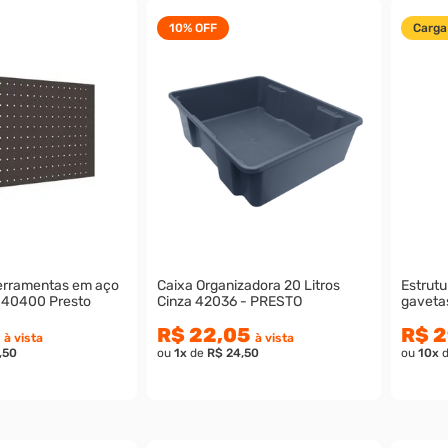
10%
OFF
Carga
Ferramentas em aço
Caixa Organizadora 20 Litros
Estrutura 
 40400 Presto
Cinza 42036 - PRESTO
gavetas
R$ 22,05
R$ 2
à vista
à vista
,50
ou
1
x
de
R$ 24,50
ou
10
x