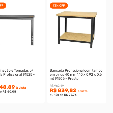
FF
13%
OFF
minação e Tomadas p/
Bancada Profissional com tampo
 Profissional 91525 -
em pinus 40 mm 1,10 x 0,92 x 0,6
mt 91506 - Presto
648,89
R$ 962,49
à vista
R$ 839,82
à vista
e
R$ 60,08
ou
12
x
de
R$ 77,76