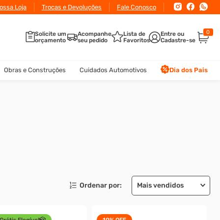
ossa Loja
Trocas e Devoluções
Fale Conosco
0
Solicite um
Acompanhe
Lista de
orçamento
seu pedido
Favoritos
Obras e Construções
Cuidados Automotivos
Dia dos Pais
Mais vendidos
Grátis Elegível
10%
OFF