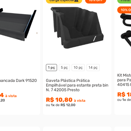
10%
O
1 pç
5 pç
10 pç
14 pç
Kit Mis
para P
bancada Dark 91520
Gaveta Plástica Prática
40415 
Empilhável para estante preta bin
N. 7 42005 Presto
R$ 1
74
à vista
R$ 10,80
ou
1
x
d
,20
à vista
ou
1
x
de
R$ 12,00