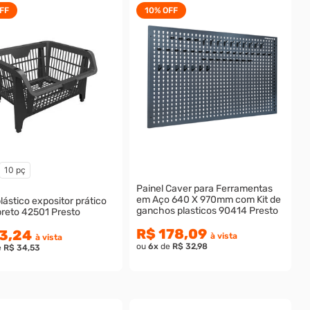
FF
10%
OFF
10 pç
Painel Caver para Ferramentas
em Aço 640 X 970mm com Kit de
lástico expositor prático
ganchos plasticos 90414 Presto
reto 42501 Presto
R$ 178,09
3,24
à vista
à vista
ou
6
x
de
R$ 32,98
e
R$ 34,53