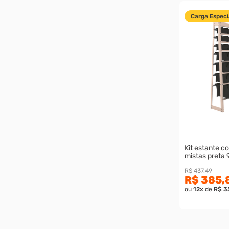
Carga Especi
Kit estante c
mistas preta 
R$ 437,49
R$ 385,
ou
12
x
de
R$ 3