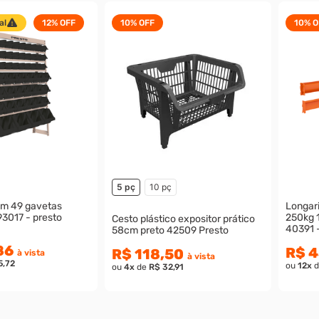
al
12%
OFF
10%
OFF
10%
O
5 pç
10 pç
om 49 gavetas
Longari
93017 - presto
250kg 
Cesto plástico expositor prático
40391 
58cm preto 42509 Presto
86
R$ 4
R$ 118,50
à vista
à vista
5,72
ou
12
x
d
ou
4
x
de
R$ 32,91