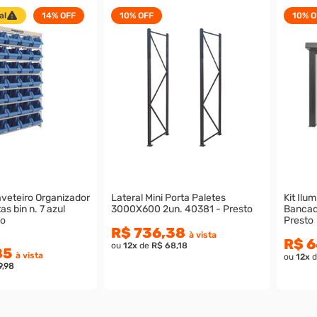
al
14%
OFF
10%
OFF
10%
O
aveteiro Organizador
Lateral Mini Porta Paletes
Kit Ilu
s bin n. 7 azul
3000X600 2un. 40381 - Presto
Bancada
to
Presto
R$ 736,38
à vista
R$ 
ou
12
x
de
R$ 68,18
85
à vista
ou
12
x
d
9,98