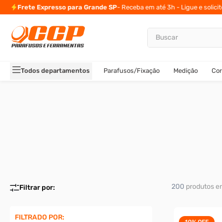
10% de desconto
para pagamento via Pix ou Boleto
Buscar
TERMOS MAIS BUSCADOS
1
º
parafuso allen
Todos departamentos
Parafusos/Fixação
Medição
Cor
2
º
carrinho titanium
3
º
porca
4
º
parafuso sextavado
5
º
arruela
6
º
cupilha
7
º
sextavado
8
º
parafuso allen 5
200
produtos
9
º
rodizio
10
º
presto
FILTRADO POR:
10%
OFF