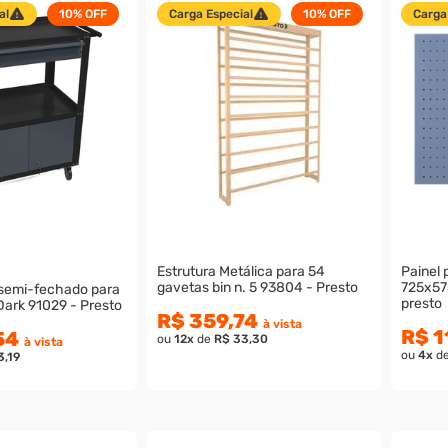
al
10%
OFF
Carga Especial
10%
OFF
Carga
Estrutura Metálica para 54
Painel 
gavetas bin n. 5 93804 - Presto
725x575x20m
 semi-fechado para
presto
Dark 91029 - Presto
R$ 359,74
à vista
R$ 1
54
ou
12
x
de
R$ 33,30
à vista
ou
4
x
d
3,19