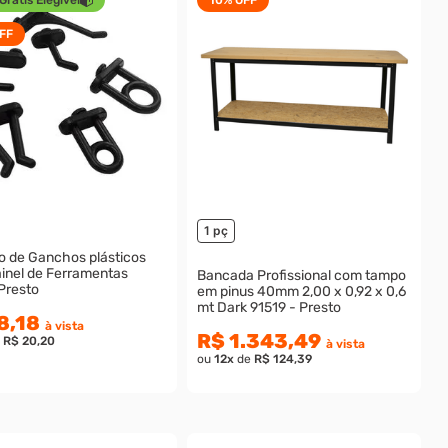
FF
1 pç
to de Ganchos plásticos
ainel de Ferramentas
Bancada Profissional com tampo
Presto
em pinus 40mm 2,00 x 0,92 x 0,6
mt Dark 91519 - Presto
8,18
à vista
R$ 1.343,49
e
R$ 20,20
à vista
ou
12
x
de
R$ 124,39