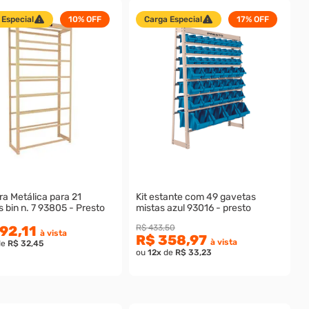
 Especial
10%
OFF
Carga Especial
17%
OFF
Metálica para 21
Kit estante com 49 gavetas
 bin n. 7 93805 - Presto
mistas azul 93016 - presto
92,11
R$ 433,50
à vista
R$ 358,97
à vista
de
R$ 32,45
ou
12
x
de
R$ 33,23