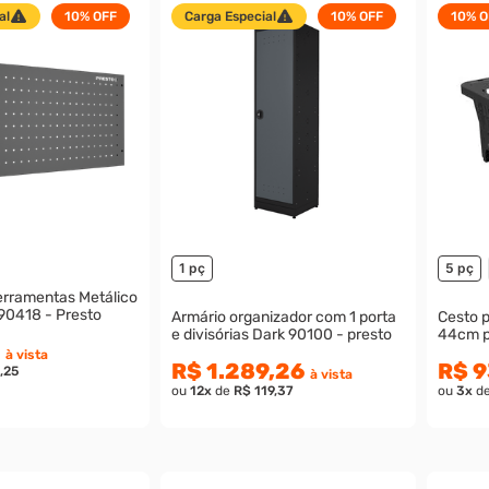
al
10%
OFF
Carga Especial
10%
OFF
10%
O
1 pç
5 pç
erramentas Metálico
0418 - Presto
Armário organizador com 1 porta
Cesto p
e divisórias Dark 90100 - presto
44cm p
à vista
R$ 1.289,26
R$ 9
,25
à vista
ou
12
x
de
R$ 119,37
ou
3
x
d