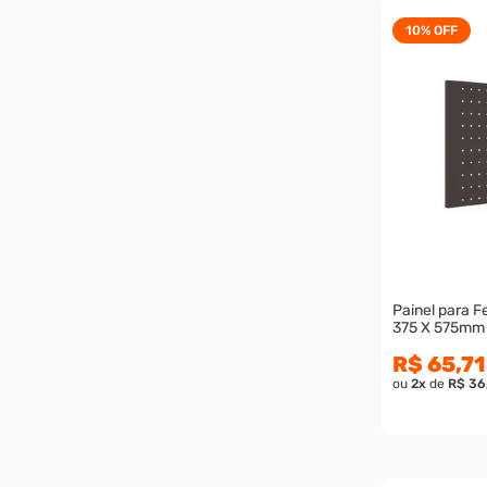
10%
OFF
Painel para 
375 X 575mm
R$ 65,71
ou
2
x
de
R$ 36