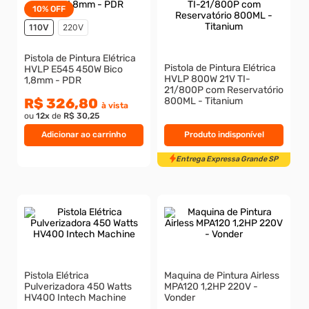
10%
OFF
8
º
rebite rosca
110V
220V
9
º
parafuso allen 5
Pistola de Pintura Elétrica
Pistola de Pintura Elétrica
HVLP E545 450W Bico
10
º
parafuso 5
HVLP 800W 21V TI-
1,8mm - PDR
21/800P com Reservatório
R$ 326,80
800ML - Titanium
à vista
ou
12
x
de
R$ 30,25
Adicionar ao carrinho
Produto indisponível
Entrega Expressa Grande S
Pistola Elétrica
Maquina de Pintura Airless
Pulverizadora 450 Watts
MPA120 1,2HP 220V -
HV400 Intech Machine
Vonder