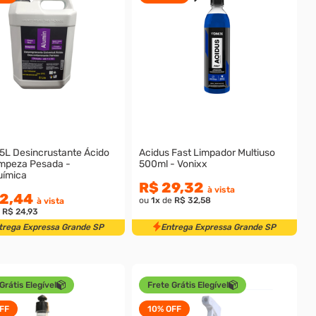
 5L Desincrustante Ácido
Acidus Fast Limpador Multiuso
impeza Pesada -
500ml - Vonixx
ímica
R$ 29,32
à vista
2,44
ou
1
x
de
R$ 32,58
à vista
e
R$ 24,93
trega Expressa Grande SP
Entrega Expressa Grande SP
Grátis Elegível
Frete Grátis Elegível
FF
10%
OFF