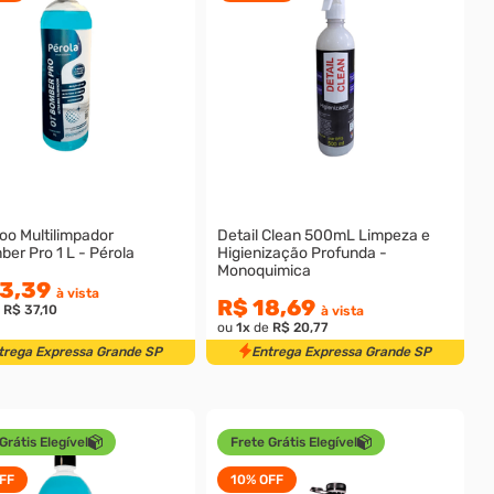
o Multilimpador
Detail Clean 500mL Limpeza e
er Pro 1 L - Pérola
Higienização Profunda -
Monoquimica
3,39
à vista
R$ 18,69
e
R$ 37,10
à vista
ou
1
x
de
R$ 20,77
trega Expressa Grande SP
Entrega Expressa Grande SP
Grátis Elegível
Frete Grátis Elegível
FF
10%
OFF