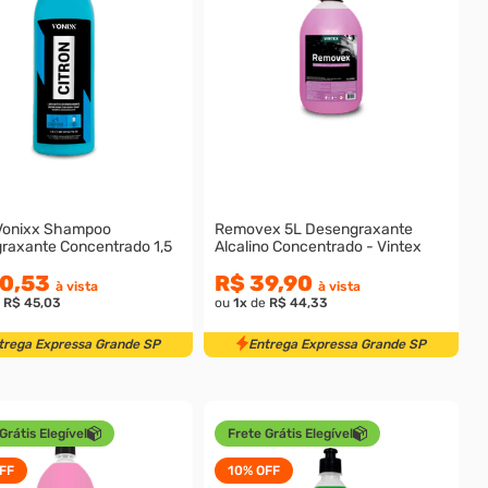
 Vonixx Shampoo
Removex 5L Desengraxante
raxante Concentrado 1,5
Alcalino Concentrado - Vintex
0,53
R$ 39,90
à vista
à vista
e
R$ 45,03
ou
1
x
de
R$ 44,33
trega Expressa Grande SP
Entrega Expressa Grande SP
Grátis Elegível
Frete Grátis Elegível
FF
10%
OFF