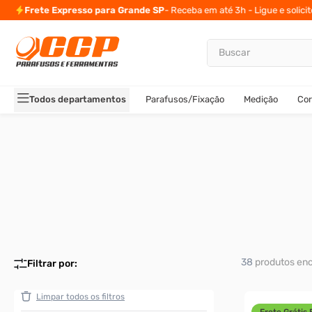
10% de desconto
para pagamento via Pix ou Boleto
Buscar
TERMOS MAIS BUSCADOS
1
º
parafuso allen
Todos departamentos
Parafusos/Fixação
Medição
Cor
2
º
porca
3
º
parafuso sextavado
4
º
arruela
5
º
presto
6
º
rodizio
7
º
parafuso madeira
8
º
rebite rosca
38
produtos
9
º
parafuso allen 5
10
º
parafuso 5
Frete Grátis 