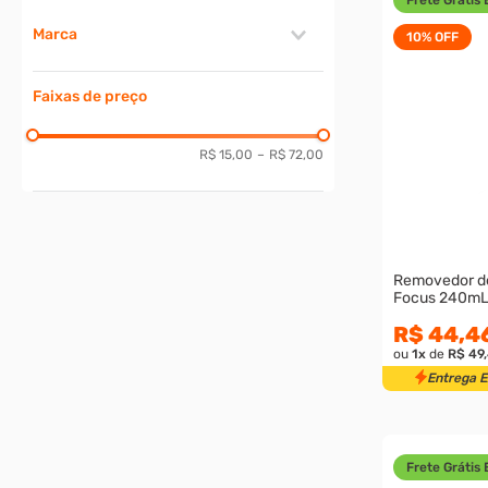
Marca
10%
OFF
VONIXX
Faixas de preço
MONOQUIMICA
VINTEX
PÉROLA
R$ 15,00
–
R$ 72,00
Removedor d
Focus 240mL 
R$ 44,4
ou
1
x
de
R$ 49
Entrega 
Frete Grátis 