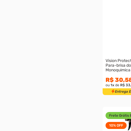
Vision Protec
Para-brisa do
Monoquimica
R$ 30,5
ou
1
x
de
R$ 33
Entrega 
Frete Grátis 
10%
OFF