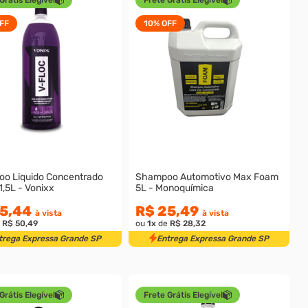
FF
10%
OFF
o Liquido Concentrado
Shampoo Automotivo Max Foam
1,5L - Vonixx
5L - Monoquímica
5,44
R$ 25,49
à vista
à vista
e
R$ 50,49
ou
1
x
de
R$ 28,32
trega Expressa Grande SP
Entrega Expressa Grande SP
Grátis Elegível
Frete Grátis Elegível