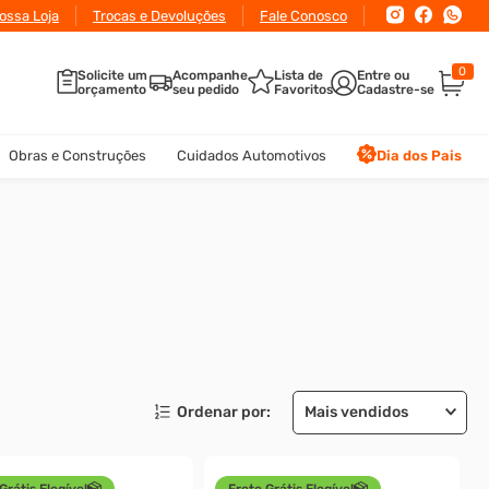
ossa Loja
Trocas e Devoluções
Fale Conosco
0
Solicite um
Acompanhe
Lista de
orçamento
seu pedido
Favoritos
Obras e Construções
Cuidados Automotivos
Dia dos Pais
Mais vendidos
Grátis Elegível
Frete Grátis Elegível