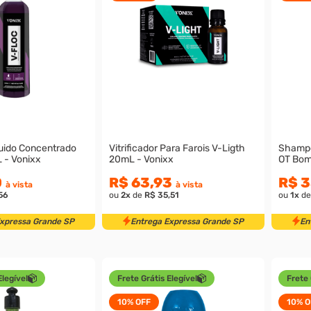
uido Concentrado
Vitrificador Para Farois V-Ligth
Shampo
 - Vonixx
20mL - Vonixx
OT Bomb
0
R$ 63,93
R$ 3
à vista
à vista
56
ou
2
x
de
R$ 35,51
ou
1
x
d
Expressa Grande SP
Entrega Expressa Grande SP
En
Elegível
Frete Grátis Elegível
Frete 
10%
OFF
10%
O