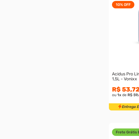
10%
OFF
Acidus Pro Li
1,5L - Vonixx
R$ 53,7
ou
1
x
de
R$ 59
Entrega 
Frete Grátis 