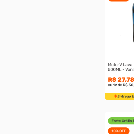
Moto-V Lava
500ML - Voni
R$ 27,7
ou
1
x
de
R$ 30
Entrega 
Frete Grátis 
10%
OFF