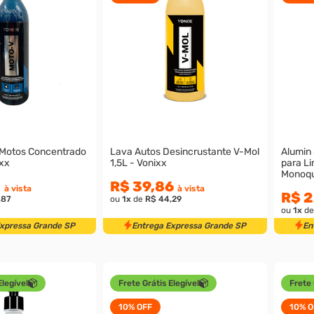
 Motos Concentrado
Lava Autos Desincrustante V-Mol
Alumin
xx
1,5L - Vonixx
para L
Monoqu
8
R$ 39,86
à vista
à vista
R$ 2
,87
ou
1
x
de
R$ 44,29
ou
1
x
d
Expressa Grande SP
Entrega Expressa Grande SP
En
Elegível
Frete Grátis Elegível
Frete 
10%
OFF
10%
O