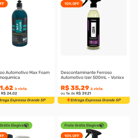
FF
10%
OFF
o Automotivo Max Foam
Descontaminante Ferroso
onoquimica
Automotivo Izer 500mL - Vonixx
1,62
R$ 35,29
à vista
à vista
e
R$ 24,02
ou
1
x
de
R$ 39,21
trega Expressa Grande SP
Entrega Expressa Grande SP
Grátis Elegível
Frete Grátis Elegível
FF
10%
OFF