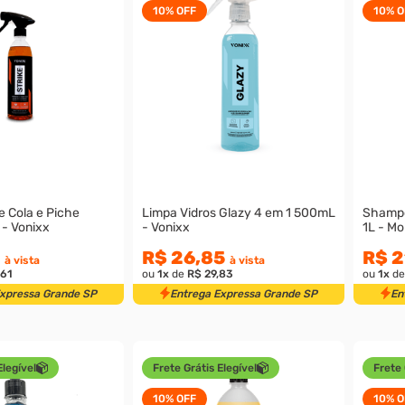
10%
OFF
10%
O
 Cola e Piche
Limpa Vidros Glazy 4 em 1 500mL
Shampo
 - Vonixx
- Vonixx
1L - M
R$ 26,85
R$ 2
à vista
à vista
,61
ou
1
x
de
R$ 29,83
ou
1
x
d
Expressa Grande SP
Entrega Expressa Grande SP
En
Elegível
Frete Grátis Elegível
Frete 
10%
OFF
10%
O