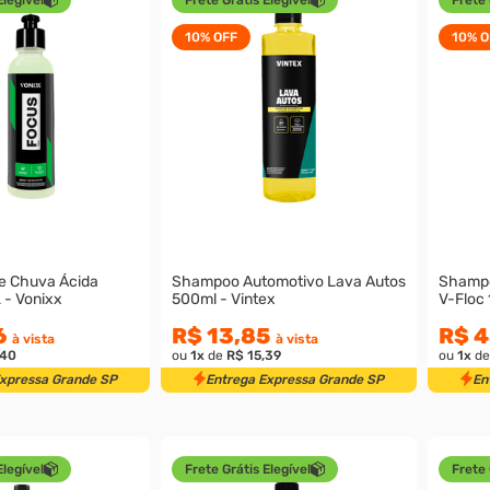
10%
OFF
10%
O
e Chuva Ácida
Shampoo Automotivo Lava Autos
Shampo
- Vonixx
500ml - Vintex
V-Floc 
6
R$ 13,85
R$ 4
à vista
à vista
,40
ou
1
x
de
R$ 15,39
ou
1
x
d
Expressa Grande SP
Entrega Expressa Grande SP
En
Elegível
Frete Grátis Elegível
Frete 