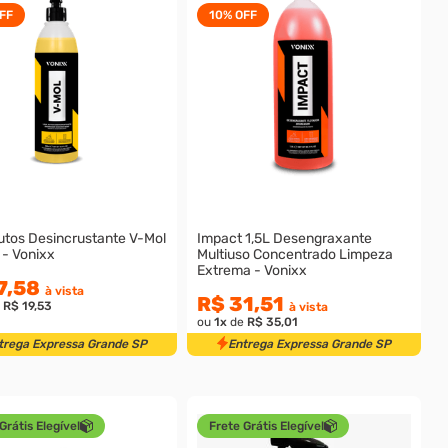
FF
10%
OFF
utos Desincrustante V-Mol
Impact 1,5L Desengraxante
- Vonixx
Multiuso Concentrado Limpeza
Extrema - Vonixx
7,58
à vista
R$ 31,51
e
R$ 19,53
à vista
ou
1
x
de
R$ 35,01
trega Expressa Grande SP
Entrega Expressa Grande SP
Grátis Elegível
Frete Grátis Elegível