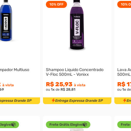
10%
OFF
10%
O
mpador Multiuso
Shampoo Liquido Concentrado
Lava A
V-Floc 500mL - Vonixx
500mL 
2
R$ 25,93
R$ 1
à vista
à vista
,69
ou
1
x
de
R$ 28,81
ou
1
x
d
Expressa Grande SP
Entrega Expressa Grande SP
En
Elegível
Frete Grátis Elegível
Frete 