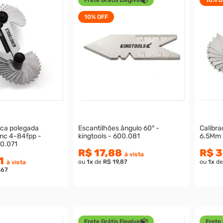
10%
OFF
sca polegada
Escantilhões ângulo 60° -
Calibra
unc 4-84fpp -
kingtools - 600.081
6.5Mm 
00.071
R$ 17,88
R$ 3
à vista
1
ou
1
x
de
R$ 19,87
ou
1
x
d
à vista
,67
Frete Grátis Elegível
Frete 