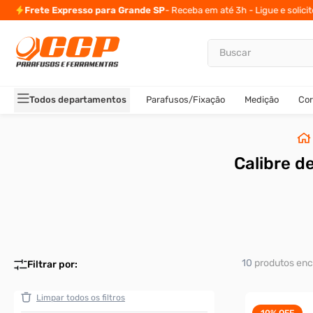
Frete Expresso para Grande SP
- Receba em até 3h - Ligue e solici
Buscar
TERMOS MAIS BUSCADOS
1
º
parafuso allen
Todos departamentos
Parafusos/Fixação
Medição
Cor
2
º
carrinho titanium
3
º
porca
4
º
parafuso sextavado
Calibre d
5
º
arruela
6
º
cupilha
7
º
sextavado
8
º
parafuso allen 5
10
produtos
9
º
rodizio
10
º
presto
10%
OFF