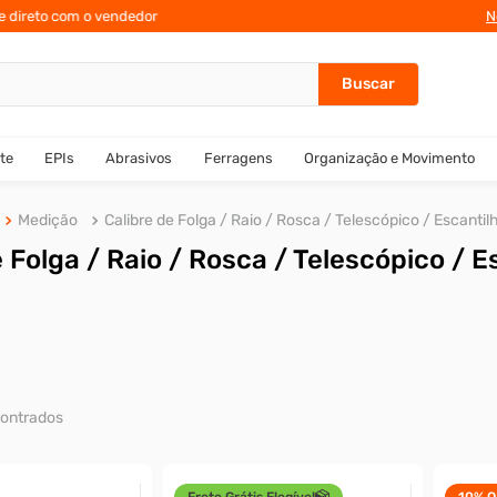
te direto com o vendedor
N
te
EPIs
Abrasivos
Ferragens
Organização e Movimento
Medição
Calibre de Folga / Raio / Rosca / Telescópico / Escantil
e Folga / Raio / Rosca / Telescópico / E
Frete Grátis Elegível
10%
O