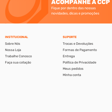
ACOMPANHE A CCP
Fique por dentro das nossas
novidades, dicas e promoções
INSTITUCIONAL
SUPORTE
Sobre Nós
Trocas e Devoluções
Nossa Loja
Formas de Pagamento
Trabalhe Conosco
Entrega
Faça sua cotação
Política de Privacidade
Meus pedidos
Minha conta
A CCP-Virtual Comércio de Ferragens e Ferramentas Ltda., se reserva ao di
apresentáveis pelo e-commerce podem ser diferentes da loja física. Verif
CCP-Parafusos Ltda. © 2026. Todos os direitos reservados. CNPJ: 56.331.671