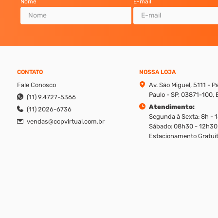
Nome
E-mail
CONTATO
NOSSA LOJA
Fale Conosco
Av. São Miguel, 5111 - 
Paulo - SP, 03871-100, B
(11) 9.4727-5366
Atendimento:
(11) 2026-6736
Segunda à Sexta: 8h - 
vendas@ccpvirtual.com.br
Sábado: 08h30 - 12h30
Estacionamento Gratuit
reito de modificar promoções, produtos e valores sem aviso prévio. Además, v
ique os valores apresentados em cada canal, ligando em nosso atendimento.
/0001-90