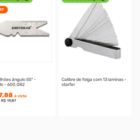
FF
lhões ângulo 55° -
Calibre de folga com 13 laminas -
ls - 600.082
starfer
7,88
à vista
e
R$ 19,87