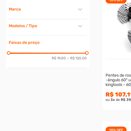
Marca
KINGTOOLS
Modelos / Tipo
STARFER
Calibre de Folga
Faixas de preço
Calibre de Raio
Calibre Pente de Rosca
Escantilhão
R$ 19,00
–
R$ 120,00
Pentes de ro
-ângulo 60º 
kingtools - 6
R$ 107,1
ou
3
x
de
R$ 39
10%
OFF