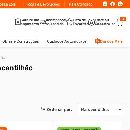
ossa Loja
Trocas e Devoluções
Fale Conosco
0
Solicite um
Acompanhe
Lista de
orçamento
seu pedido
Favoritos
Obras e Construções
Cuidados Automotivos
Dia dos Pais
hão
scantilhão
Mais vendidos
FF
Frete Grátis Elegível