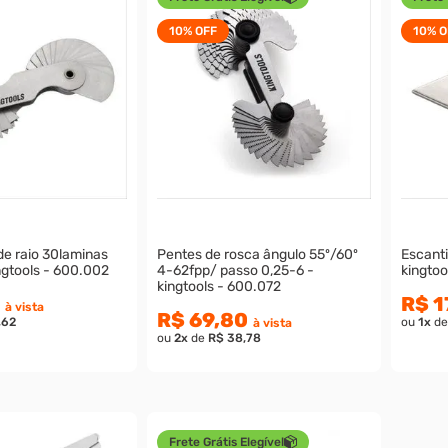
10%
OFF
10%
O
de raio 30laminas
Pentes de rosca ângulo 55º/60º
Escanti
gtools - 600.002
4-62fpp/ passo 0,25-6 -
kingtoo
kingtools - 600.072
R$ 1
à vista
R$ 69,80
,62
ou
1
x
d
à vista
ou
2
x
de
R$ 38,78
Frete Grátis Elegível