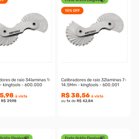
10%
OFF
dores de raio 34laminas 1-
Calibradores de raio 32laminas 7-
- kingtools - 600.000
14.5Mm - kingtools - 600.001
5,98
R$ 38,56
à vista
à vista
e
R$ 39,98
ou
1
x
de
R$ 42,84
Grátis Elegível
Frete Grátis Elegível