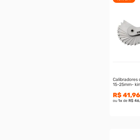
Calibradores 
15-25mm- kin
R$ 41,96
ou
1
x
de
R$ 46