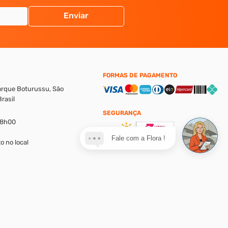
Enviar
FORMAS DE PAGAMENTO
Parque Boturussu, São
rasil
SEGURANÇA
18h00
Fale com a Flora !
o no local
alores