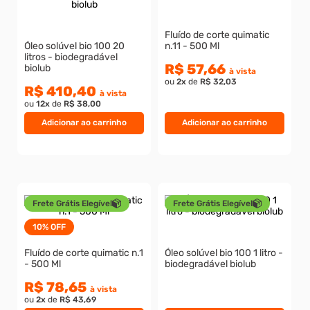
8
º
rebite rosca
Fluído de corte quimatic
Óleo solúvel bio 100 20
n.11 - 500 Ml
9
º
parafuso allen 5
litros - biodegradável
R$ 57,66
biolub
10
º
parafuso 5
à vista
ou
2
x
de
R$ 32,03
R$ 410,40
à vista
ou
12
x
de
R$ 38,00
Adicionar ao carrinho
Adicionar ao carrinho
Frete Grátis Elegível
Frete Grátis Elegível
10%
OFF
Fluído de corte quimatic n.1
Óleo solúvel bio 100 1 litro -
- 500 Ml
biodegradável biolub
R$ 78,65
à vista
ou
2
x
de
R$ 43,69