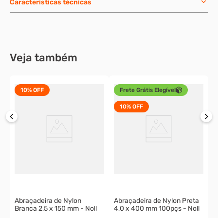
Características técnicas
Veja também
10%
OFF
Frete Grátis Elegível
10%
OFF
A
2
 -
o
Abraçadeira de Nylon
Abraçadeira de Nylon Preta
Branca 2,5 x 150 mm - Noll
4,0 x 400 mm 100pçs - Noll