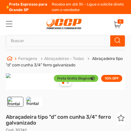
Frete Expresso para
Receba em até 3h - Ligue e solicite direto
Grande SP
com o vendedor
0
Buscar
TERMOS MAIS BUSCADOS
Ferragens
Abraçadeiras - Todas
Abraçadeira tipo
"d" com cunha 3/4" ferro galvanizado
1
º
parafuso allen
Frete Grátis Elegível
10%
OFF
2
º
porca
3
º
parafuso sextavado
4
º
arruela
5
º
presto
Abraçadeira tipo "d" com cunha 3/4" ferro
6
º
rodizio
galvanizado
7
º
parafuso madeira
Cod
:
30741