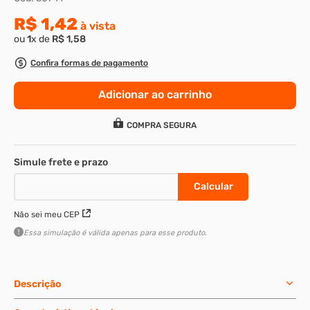
R$
1
,
42
8
º
rebite rosca
à vista
ou
1
x de
R$
1
,
58
9
º
parafuso allen 5
Confira formas de pagamento
10
º
parafuso 5
Adicionar ao carrinho
COMPRA SEGURA
Não sei meu CEP
Essa simulação é válida apenas para esse produto.
Descrição