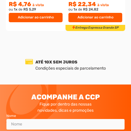
R$ 4,76
R$ 22,34
à vista
à vista
ou
1
x
de
R$ 5,29
ou
1
x
de
R$ 24,82
Adicionar ao carrinho
Adicionar ao carrinho
ATÉ 10X SEM JUROS
Condições especiais de parcelamento
Entrega Expressa Grande S
ACOMPANHE A CCP
Fique por dentro das nossas
novidades, dicas e promoções
Nome