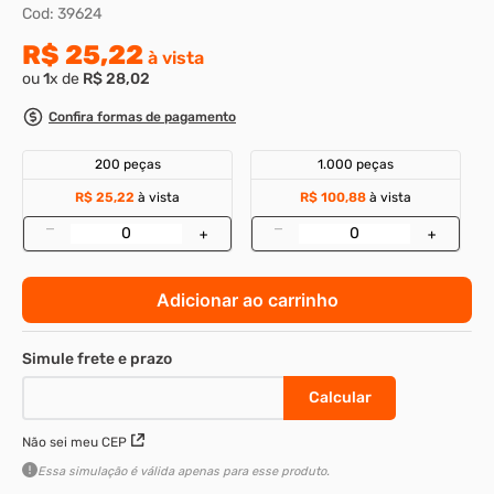
Cod
:
39624
8
º
rebite rosca
R$
25
,
22
à vista
9
º
parafuso allen 5
ou
1
x de
R$
28
,
02
10
º
parafuso 5
Confira formas de pagamento
200 peças
1.000 peças
R$ 25,22
à vista
R$ 100,88
à vista
–
–
+
+
Adicionar ao carrinho
Não sei meu CEP
Essa simulação é válida apenas para esse produto.