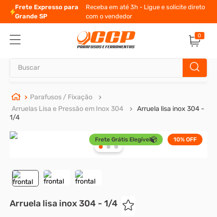
Frete Expresso para
Receba em até 3h - Ligue e solicite direto
Grande SP
com o vendedor
0
Buscar
TERMOS MAIS BUSCADOS
Parafusos / Fixação
Arruelas Lisa e Pressão em Inox 304
Arruela lisa inox 304 -
1
º
parafuso allen
1/4
2
º
porca
Frete Grátis Elegível
10%
OFF
3
º
parafuso sextavado
4
º
arruela
5
º
presto
6
º
rodizio
Arruela lisa inox 304 - 1/4
7
º
parafuso madeira