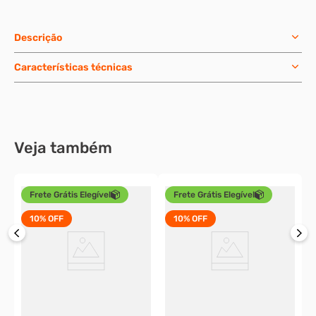
Descrição
Características técnicas
Veja também
Frete Grátis Elegível
Frete Grátis Elegível
10%
OFF
10%
OFF
A
M
o