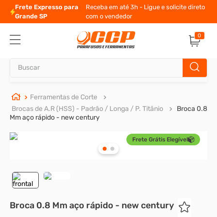
Frete Expresso para
Receba em até 3h - Ligue e solicite direto
Grande SP
com o vendedor
0
Buscar
TERMOS MAIS BUSCADOS
Ferramentas de Corte
Brocas de A.R (HSS) - Padrão / Longa / P. Titânio
Broca 0.8
1
º
parafuso allen
Mm aço rápido - new century
2
º
carrinho titanium
Frete Grátis Elegível
3
º
porca
4
º
parafuso sextavado
5
º
arruela
6
º
cupilha
Broca 0.8 Mm aço rápido - new century
7
º
sextavado