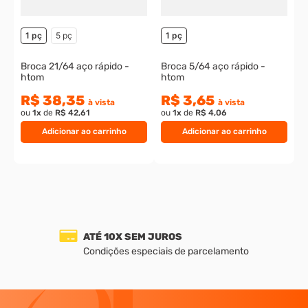
1 pç
5 pç
1 pç
Broca 21/64 aço rápido -
Broca 5/64 aço rápido -
htom
htom
R$ 38,35
R$ 3,65
à vista
à vista
ou
1
x
de
R$ 42,61
ou
1
x
de
R$ 4,06
Adicionar ao carrinho
Adicionar ao carrinho
ATÉ 10X SEM JUROS
Condições especiais de parcelamento