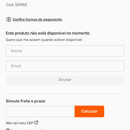
Cod
:
55985
8
º
parafuso allen 5
9
º
rodizio
Confira formas de pagamento
10
º
presto
Este produto não está disponível no momento
Quero que me avisem quando estiver disponível
Enviar
Não sei meu CEP