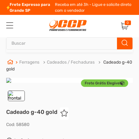
Frete Expresso para
Receba em até 3h - Ligue e solicite direto
Grande SP
com o vendedor
0
Buscar
TERMOS MAIS BUSCADOS
Ferragens
Cadeados / Fechaduras
Cadeado g-40
gold
1
º
parafuso allen
Frete Grátis Elegível
2
º
carrinho titanium
3
º
porca
4
º
parafuso sextavado
Cadeado g-40 gold
5
º
arruela
Cod
:
58580
6
º
cupilha
7
º
sextavado