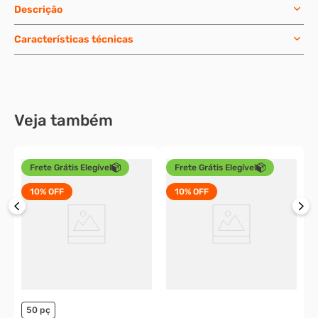
Descrição
Características técnicas
Veja também
Frete Grátis Elegível
Frete Grátis Elegível
10%
OFF
10%
OFF
C
S
U
o
50 pç