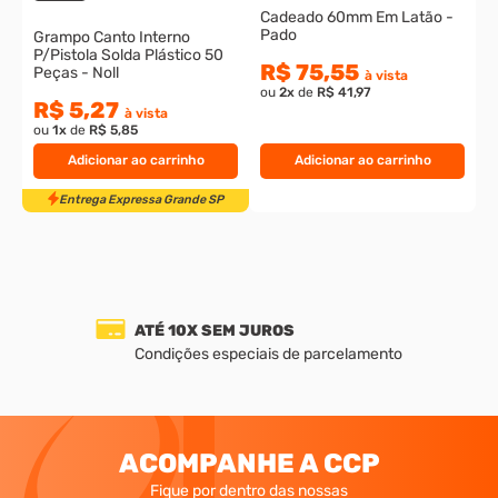
Cadeado 60mm Em Latão -
Pado
Grampo Canto Interno
P/Pistola Solda Plástico 50
R$ 75,55
Peças - Noll
à vista
ou
2
x
de
R$ 41,97
R$ 5,27
à vista
ou
1
x
de
R$ 5,85
Adicionar ao carrinho
Adicionar ao carrinho
ATÉ 10X SEM JUROS
Condições especiais de parcelamento
Entrega Expressa Grande SP
ACOMPANHE A CCP
Fique por dentro das nossas