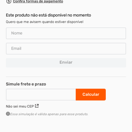
Confira formas de pagamento
8
º
parafuso allen cabeça
Este produto não está disponível no momento
9
º
presto
Quero que me avisem quando estiver disponível
10
º
parafuso allen 5
Enviar
Não sei meu CEP
Essa simulação é válida apenas para esse produto.