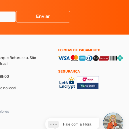
Enviar
FORMAS DE PAGAMENTO
Parque Boturussu, São
rasil
SEGURANÇA
18h00
o no local
alores
Fale com a Flora !