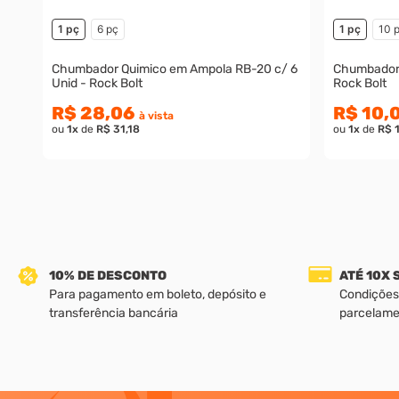
1 pç
6 pç
1 pç
10 
Chumbador Quimico em Ampola RB-20 c/ 6
Chumbador
Unid - Rock Bolt
Rock Bolt
R$ 28,06
R$ 10,
à vista
ou
1
x
de
R$ 31,18
ou
1
x
de
R$ 1
10% DE DESCONTO
ATÉ 10X
Para pagamento em boleto, depósito e
Condições
transferência bancária
parcelame