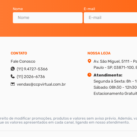
Nome
E-mail
CONTATO
NOSSA LOJA
Fale Conosco
Av. São Miguel, 5111 - 
Paulo - SP, 03871-100, B
(11) 9.4727-5366
Atendimento:
(11) 2026-6736
Segunda à Sexta: 8h - 
vendas@ccpvirtual.com.br
Sábado: 08h30 - 12h30
Estacionamento Gratuit
reito de modificar promoções, produtos e valores sem aviso prévio. Además, v
ique os valores apresentados em cada canal, ligando em nosso atendimento.