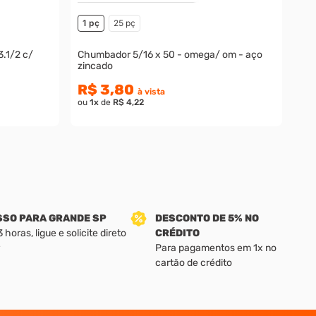
1 pç
25 pç
.1/2 c/
Chumbador 5/16 x 50 - omega/ om - aço
zincado
R$ 3,80
à vista
ou
1
x
de
R$ 4,22
SSO PARA GRANDE SP
DESCONTO DE 5% NO
horas, ligue e solicite direto
CRÉDITO
Para pagamentos em 1x no
cartão de crédito