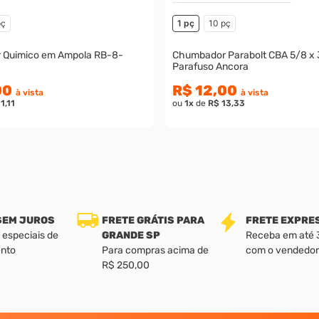
pç
1 pç
10 pç
 Quimico em Ampola RB-8-
Chumbador Parabolt CBA 5/8 x 3
Parafuso Ancora
00
R$ 12,00
à vista
à vista
1,11
ou
1
x
de
R$ 13,33
 SEM JUROS
FRETE GRÁTIS PARA
FRETE EXPRE
 especiais de
GRANDE SP
Receba em até 3 
nto
Para compras acima de
com o vendedor
R$ 250,00