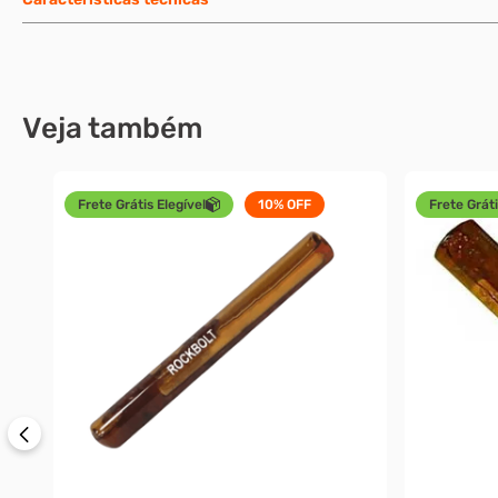
Veja também
Frete Grátis Elegível
10%
OFF
Frete Gráti