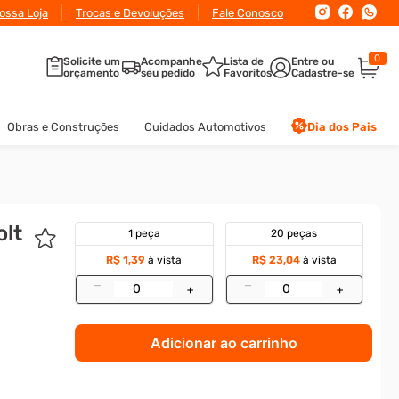
conto
ossa Loja
para pagamento via Pix ou Boleto
Trocas e Devoluções
Fale Conosco
0
Solicite um
Acompanhe
Lista de
orçamento
seu pedido
Favoritos
Obras e Construções
Cuidados Automotivos
Dia dos Pais
lt
1 peça
20 peças
R$ 1,39
à vista
R$ 23,04
à vista
–
–
+
+
Adicionar ao carrinho