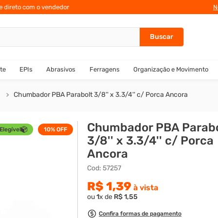
te direto com o vendedor
10% de des
N
te
EPIs
Abrasivos
Ferragens
Organização e Movimento
Chumbador PBA Parabolt 3/8'' x 3.3/4'' c/ Porca Ancora
Chumbador PBA Parabo
Elegível
10%
OFF
3/8'' x 3.3/4'' c/ Porca
Ancora
Cod
:
57257
R$
1
,
39
à vista
ou
1
x de
R$
1
,
55
Confira formas de pagamento