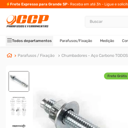
Frete Expresso para Grande SP
- Receba em até 3h - Ligue e solici
Buscar
TERMOS MAIS BUSCADOS
1
º
parafuso allen
Todos departamentos
Parafusos/Fixação
Medição
Cor
2
º
carrinho titanium
3
º
porca
Parafusos / Fixação
Chumbadores - Aço Carbono TODOS
4
º
parafuso sextavado
5
º
arruela
Frete Grátis 
6
º
cupilha
7
º
sextavado
8
º
parafuso allen 5
9
º
rodizio
10
º
presto