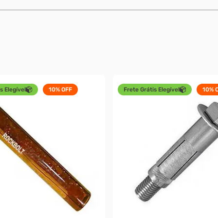
s Elegível
10%
OFF
Frete Grátis Elegível
10%
O