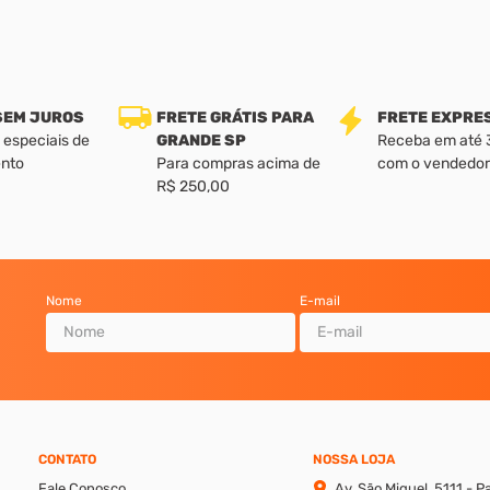
 SEM JUROS
FRETE GRÁTIS PARA
FRETE EXPRE
 especiais de
GRANDE SP
Receba em até 3 
nto
Para compras acima de
com o vendedor
R$ 250,00
Nome
E-mail
CONTATO
NOSSA LOJA
Fale Conosco
Av. São Miguel, 5111 - 