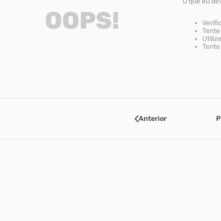
O que eu de
OOPS!
Verifi
Tente 
Utiliz
Tente 
Anterior
P