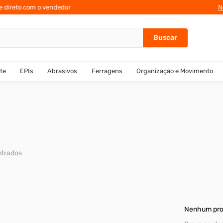
te direto com o vendedor
N
te
EPIs
Abrasivos
Ferragens
Organização e Movimento
Nenhum pro