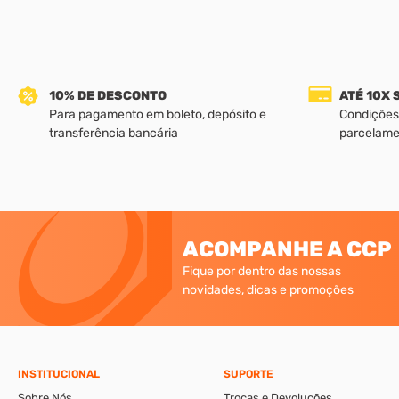
10% DE DESCONTO
ATÉ 10X
Para pagamento em boleto, depósito e
Condições
transferência bancária
parcelame
ACOMPANHE A CCP
Fique por dentro das nossas
novidades, dicas e promoções
INSTITUCIONAL
SUPORTE
Sobre Nós
Trocas e Devoluções