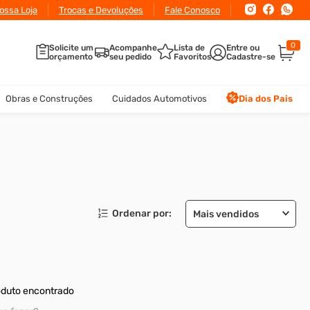
ossa Loja
Trocas e Devoluções
Fale Conosco
0
Solicite um
Acompanhe
Lista de
orçamento
seu pedido
Favoritos
Obras e Construções
Cuidados Automotivos
Dia dos Pais
Mais vendidos
duto encontrado