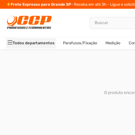
Frete Expresso para Grande SP
- Receba em até 3h - Ligue e solici
Buscar
TERMOS MAIS BUSCADOS
1
º
parafuso allen
Todos departamentos
Parafusos/Fixação
Medição
Cor
2
º
carrinho titanium
3
º
porca
4
º
parafuso sextavado
5
º
arruela
6
º
cupilha
0
produto
7
º
sextavado
8
º
parafuso allen 5
9
º
rodizio
10
º
presto