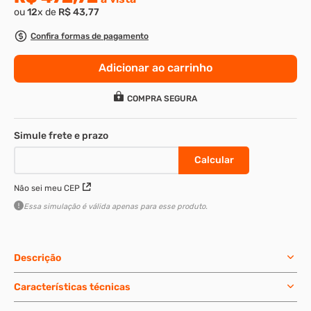
ou
12
x de
R$
43
,
77
8
º
parafuso allen 5
Confira formas de pagamento
9
º
rodizio
Adicionar ao carrinho
10
º
presto
COMPRA SEGURA
Não sei meu CEP
Essa simulação é válida apenas para esse produto.
Descrição
Características técnicas