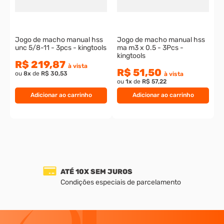
Jogo de macho manual hss
Jogo de macho manual hss
unc 5/8-11 - 3pcs - kingtools
ma m3 x 0.5 - 3Pcs -
kingtools
R$ 219,87
à vista
R$ 51,50
ou
8
x
de
R$ 30,53
à vista
ou
1
x
de
R$ 57,22
Adicionar ao carrinho
Adicionar ao carrinho
ATÉ 10X SEM JUROS
Condições especiais de parcelamento