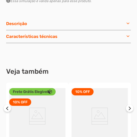
Essa simulação é válida apenas para esse produto.
Descrição
Características técnicas
Veja também
Frete Grátis Elegível
10%
OFF
10%
OFF
x
J
1
o