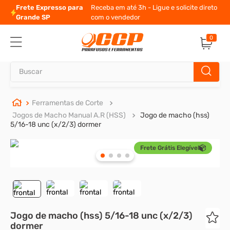
Frete Expresso para
Receba em até 3h - Ligue e solicite direto
Grande SP
com o vendedor
0
Buscar
TERMOS MAIS BUSCADOS
Ferramentas de Corte
Jogos de Macho Manual A.R (HSS)
Jogo de macho (hss)
1
º
parafuso allen
5/16-18 unc (x/2/3) dormer
2
º
porca
Frete Grátis Elegível
3
º
arruela
4
º
parafuso sextavado
5
º
cupilha
6
º
parafuso allen 5
Jogo de macho (hss) 5/16-18 unc (x/2/3)
dormer
7
º
sextavado