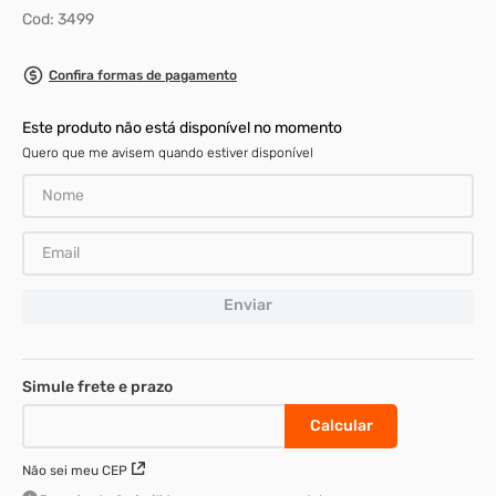
Cod
:
3499
8
º
rodizio
9
º
presto
Confira formas de pagamento
10
º
parafuso allen cabeça
Este produto não está disponível no momento
Quero que me avisem quando estiver disponível
Enviar
Não sei meu CEP