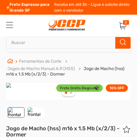
Frete Expresso para
Receba em até 3h - Ligue e solicite direto
Grande SP
com o vendedor
0
Buscar
TERMOS MAIS BUSCADOS
Ferramentas de Corte
Jogos de Macho Manual A.R (HSS)
Jogo de Macho (hss)
1
º
parafuso allen
m16 x 1.5 Mb (x/2/3) - Dormer
2
º
carrinho titanium
Frete Grátis Elegível
10%
OFF
3
º
porca
4
º
parafuso sextavado
5
º
arruela
6
º
cupilha
Jogo de Macho (hss) m16 x 1.5 Mb (x/2/3) -
Dormer
7
º
parafuso allen 5