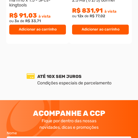
ma m10 x 1.5 - 3Pcs-
2.5 Ma (1/2/3) dormer
kingtools
R$ 831,91
à vista
R$ 91,03
ou
12
x
de
R$ 77,02
à vista
ou
3
x
de
R$ 33,71
Adicionar ao carrinho
Adicionar ao carrinho
ATÉ 10X SEM JUROS
Condições especiais de parcelamento
ACOMPANHE A CCP
Fique por dentro das nossas
novidades, dicas e promoções
Nome