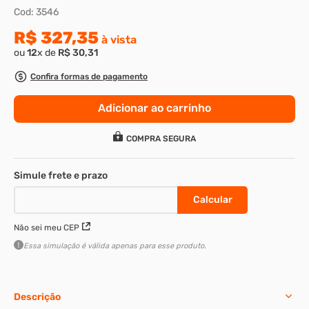
Cod
:
3546
8
º
sextavado
R$
327
,
35
à vista
9
º
rodizio
ou
12
x de
R$
30
,
31
10
º
presto
Confira formas de pagamento
Adicionar ao carrinho
COMPRA SEGURA
Não sei meu CEP
Essa simulação é válida apenas para esse produto.
Descrição