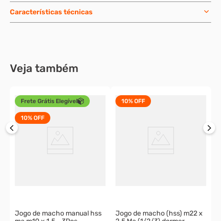
Características técnicas
Veja também
Frete Grátis Elegível
10%
OFF
10%
OFF
0
J
1
o
Jogo de macho manual hss
Jogo de macho (hss) m22 x