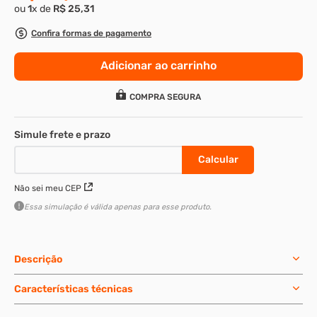
ou
1
x de
R$
25
,
31
8
º
m3
Confira formas de pagamento
9
º
rebite rosca
Adicionar ao carrinho
10
º
parafuso m4
COMPRA SEGURA
Não sei meu CEP
Essa simulação é válida apenas para esse produto.
Descrição
Características técnicas