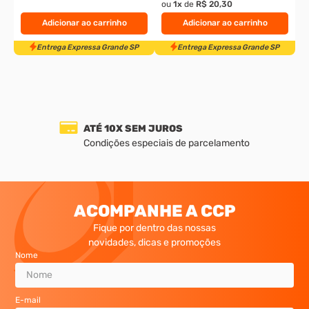
ou
1
x
de
R$ 20,30
Adicionar ao carrinho
Adicionar ao carrinho
ATÉ 10X SEM JUROS
Condições especiais de parcelamento
Entrega Expressa Grande SP
Entrega Expressa Grande S
ACOMPANHE A CCP
Fique por dentro das nossas
novidades, dicas e promoções
Nome
E-mail