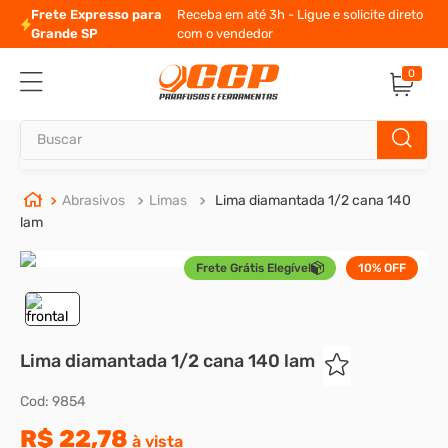
Frete Expresso para
Receba em até 3h - Ligue e solicite direto
Grande SP
com o vendedor
0
Buscar
TERMOS MAIS BUSCADOS
Abrasivos
Limas
Lima diamantada 1/2 cana 140
lam
1
º
parafuso allen
Frete Grátis Elegível
10%
OFF
2
º
porca
3
º
parafuso sextavado
4
º
presto
Lima diamantada 1/2 cana 140 lam
5
º
rodizio
Cod
:
9854
6
º
arruela
R$
22
,
78
à vista
7
º
parafuso madeira