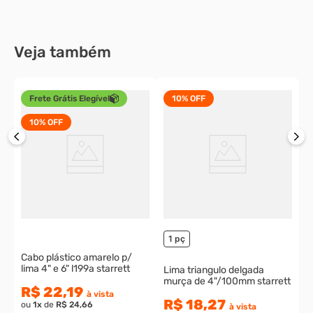
Veja também
Frete Grátis Elegível
10%
OFF
10%
OFF
L
tt
1
o
1 pç
Cabo plástico amarelo p/
lima 4" e 6" l199a starrett
Lima triangulo delgada
murça de 4"/100mm starrett
R$ 22,19
à vista
R$ 18,27
ou
1
x
de
R$ 24,66
à vista