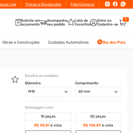
ossa Loja
Trocas e Devoluções
Fale Conosco
0
Solicite um
Acompanhe
Lista de
orçamento
seu pedido
Favoritos
Obras e Construções
Cuidados Automotivos
Dia dos Pais
Escolha as medidas:
Diâmetro
Comprimento
M10
60 mm
Embalagem com:
10 peças
50 peças
R$ 35,81
à vista
R$ 148,39
à vista