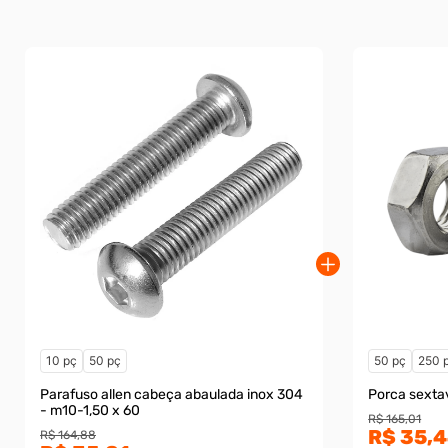
10 pç
50 pç
50 pç
250 
Parafuso allen cabeça abaulada inox 304
Porca sexta
- m10-1,50 x 60
R$ 165,01
R$ 35,
R$ 164,88