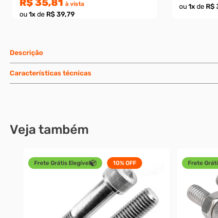
R$ 35,81
à vista
ou
1
x
de
R$ 
ou
1
x
de
R$ 39,79
Descrição
Características técnicas
Veja também
Frete Grátis Elegível
10%
OFF
Frete Gráti
4 -