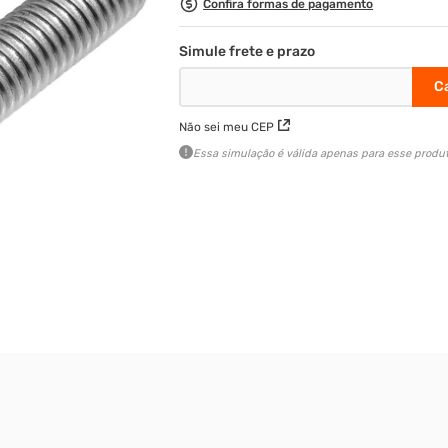
Confira formas de pagamento
Não sei meu CEP
Essa simulação é válida apenas para esse produt