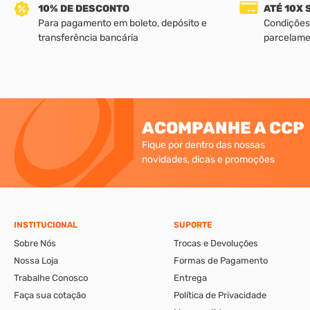
10% DE DESCONTO
ATÉ 10X
Para pagamento em boleto, depósito e
Condições
transferência bancária
parcelame
ACOMPANHE A CCP
Fique por dentro das nossas
novidades, dicas e promoções
INSTITUCIONAL
SUPORTE
Sobre Nós
Trocas e Devoluções
Nossa Loja
Formas de Pagamento
Trabalhe Conosco
Entrega
Faça sua cotação
Política de Privacidade