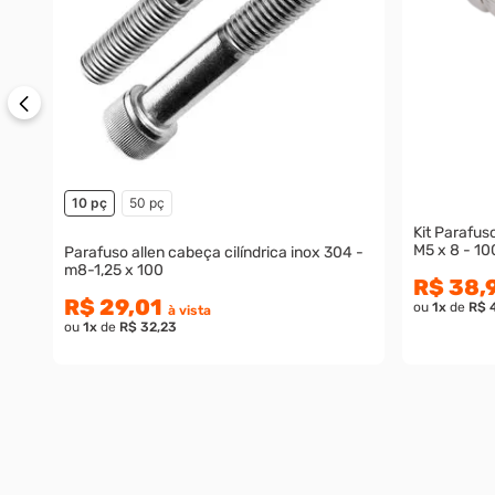
10 pç
50 pç
Kit Parafuso
M5 x 8 - 10
Parafuso allen cabeça cilíndrica inox 304 -
m8-1,25 x 100
R$ 38,
R$ 29,01
ou
1
x
de
R$ 
à vista
ou
1
x
de
R$ 32,23