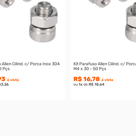
 Allen Cilind. c/ Porca Inox 304
Kit Parafuso Allen Cilind. c/ Por
0 Pçs
M4 x 30 - 50 Pçs
93
R$ 16,78
à vista
à vista
43,26
ou
1
x
de
R$ 18,64