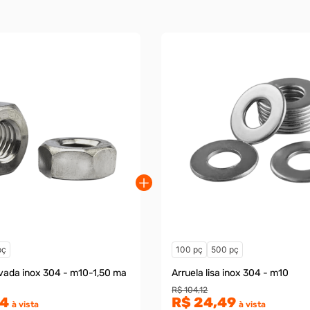
pç
100 pç
500 pç
vada inox 304 - m10-1,50 ma
Arruela lisa inox 304 - m10
R$ 104,12
44
R$ 24,49
à vista
à vista