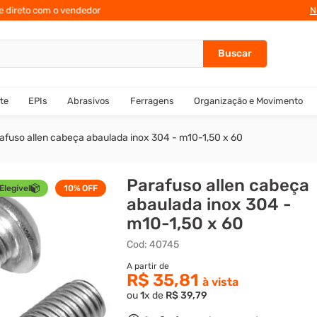
te direto com o vendedor
N
te
EPIs
Abrasivos
Ferragens
Organização e Movimento
afuso allen cabeça abaulada inox 304 - m10-1,50 x 60
Parafuso allen cabeça
Elegível
10%
OFF
abaulada inox 304 -
m10-1,50 x 60
Cod
:
40745
R$ 35,81
ou
1
x de
R$
39
,
79