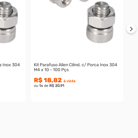
R
ou
ca Inox 304
Kit Parafuso Allen Cilind. c/ Porca Inox 304
M4 x 10 - 100 Pçs
R$ 18,82
à vista
ou
1
x
de
R$ 20,91