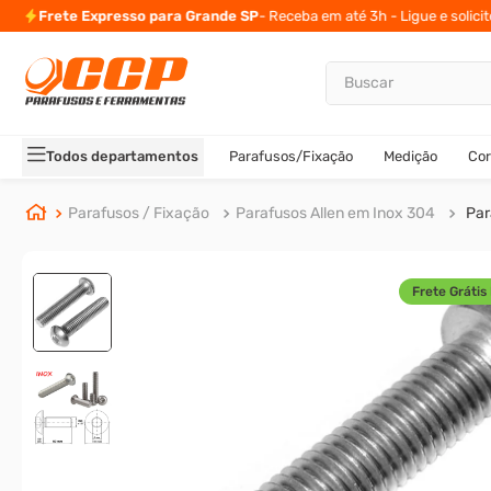
Frete Expresso para Grande SP
- Receba em até 3h - Ligue e solici
Buscar
TERMOS MAIS BUSCADOS
1
º
parafuso allen
Todos departamentos
Parafusos/Fixação
Medição
Cor
2
º
carrinho titanium
3
º
porca
Parafusos / Fixação
Parafusos Allen em Inox 304
Par
4
º
parafuso sextavado
5
º
arruela
Frete Grátis 
6
º
cupilha
7
º
sextavado
8
º
parafuso allen 5
9
º
rodizio
10
º
presto