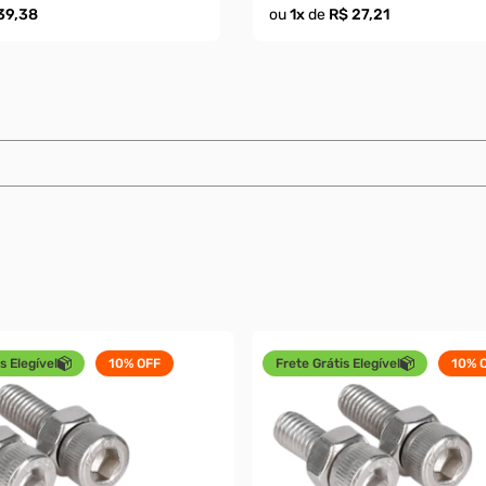
39,38
ou
1
x
de
R$ 27,21
s Elegível
10%
OFF
Frete Grátis Elegível
10%
O