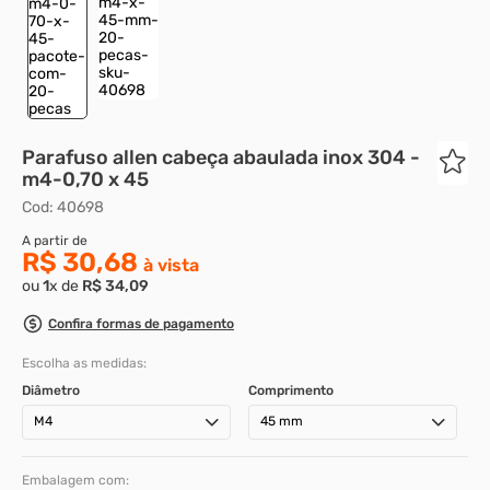
8
º
parafuso allen 5
9
º
rodizio
10
º
presto
Parafuso allen cabeça abaulada inox 304 -
m4-0,70 x 45
Cod
:
40698
R$ 30,68
ou
1
x de
R$
34
,
09
Confira formas de pagamento
Escolha as medidas:
Diâmetro
Comprimento
M4
45 mm
Embalagem com: