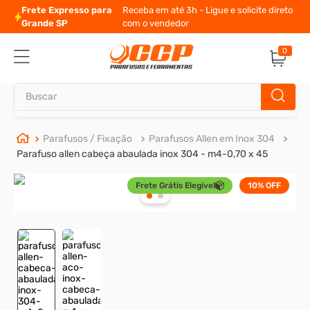
Frete Expresso para
Receba em até 3h - Ligue e solicite direto
Grande SP
com o vendedor
0
Buscar
TERMOS MAIS BUSCADOS
Parafusos / Fixação
Parafusos Allen em Inox 304
Parafuso allen cabeça abaulada inox 304 - m4-0,70 x 45
1
º
parafuso allen
Frete Grátis Elegível
10%
OFF
2
º
carrinho titanium
3
º
porca
4
º
parafuso sextavado
5
º
arruela
6
º
cupilha
7
º
sextavado