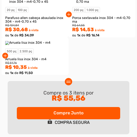
Compre os
3
itens por
R$ 55,56
Compre Junto
20 pç
100 pç
200 pç
1.000 pç
COMPRA SEGURA
Parafuso allen cabeça abaulada inox
Porca sextavada inox 
304 - m4-0,70 x 45
ma
R$ 134,84
R$ 64,55