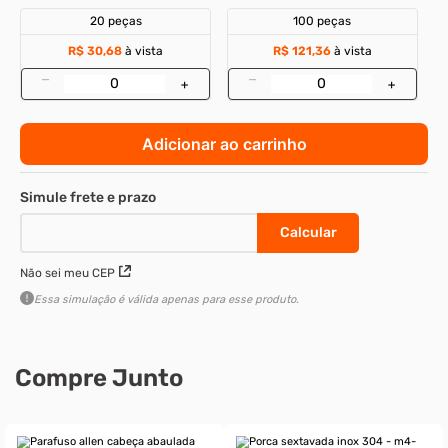
20 peças
100 peças
R$ 30,68
à vista
R$ 121,36
à vista
–
–
+
+
Adicionar ao carrinho
Não sei meu CEP
Essa simulação é válida apenas para esse produto.
Compre Junto