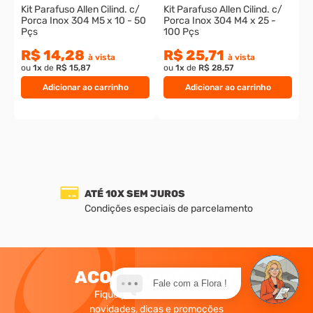
Kit Parafuso Allen Cilind. c/
Kit Parafuso Allen Cilind. c/
Porca Inox 304 M5 x 10 - 50
Porca Inox 304 M4 x 25 -
Pçs
100 Pçs
R$ 14,28
R$ 25,71
à vista
à vista
ou
1
x
de
R$ 15,87
ou
1
x
de
R$ 28,57
Adicionar ao carrinho
Adicionar ao carrinho
ATÉ 10X SEM JUROS
Condições especiais de parcelamento
ACOMPANHE A CCP
Fale com a Flora !
Fique por dentro das nossas
novidades, dicas e promoções