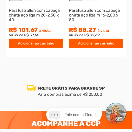
Parafuso allen com cabeça
Parafuso allen com cabeça
chata aço liga m 20-2,50 x
chata aço liga m 16-2,00 x
40
80
R$ 101,67
R$ 88,27
à vista
à vista
ou
3
x
de
R$ 37,65
ou
3
x
de
R$ 32,69
Adicionar ao carrinho
Adicionar ao carrinho
FRETE GRÁTIS PARA GRANDE SP
Para compras acima de R$ 250,00
Fale com a Flora !
ACOMPANHE A CCP
Fique por dentro das nossas