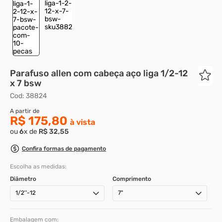
8
º
m3
9
º
rebite rosca
10
º
parafuso m4
Parafuso allen com cabeça aço liga 1/2-12
x 7 bsw
Cod
:
38824
R$ 175,80
ou
6
x de
R$
32
,
55
Confira formas de pagamento
Escolha as medidas:
Diâmetro
Comprimento
1/2''-12
7"
Embalagem com: