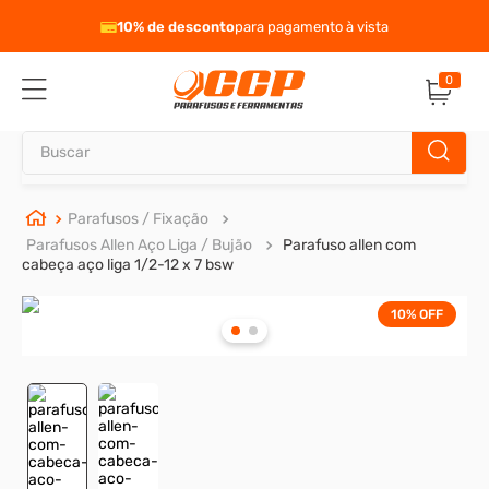
eto
10% de desconto
para pagamento à vista
0
Buscar
TERMOS MAIS BUSCADOS
Parafusos / Fixação
Parafusos Allen Aço Liga / Bujão
Parafuso allen com
1
º
parafuso allen
cabeça aço liga 1/2-12 x 7 bsw
2
º
porca
10%
OFF
3
º
parafuso sextavado
4
º
presto
5
º
arruela
6
º
rodizio
7
º
parafuso madeira