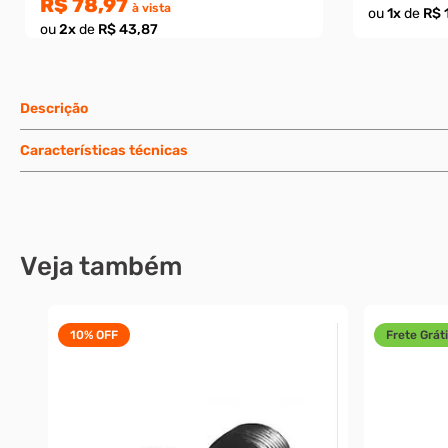
R$ 78,97
à vista
ou
1
x
de
R$ 
ou
2
x
de
R$ 43,87
Descrição
Características técnicas
Veja também
10%
OFF
Frete Gráti
11