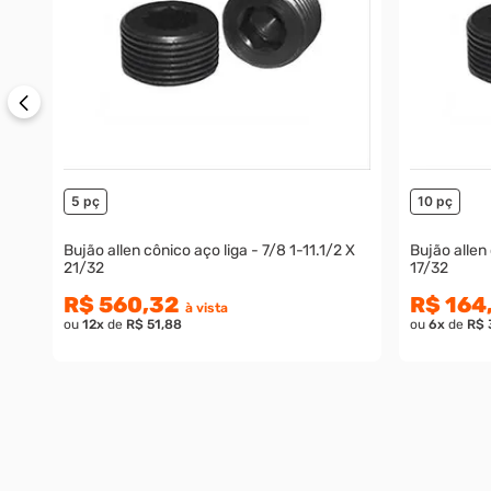
5 pç
10 pç
Bujão allen cônico aço liga - 7/8 1-11.1/2 X
Bujão allen
21/32
17/32
R$ 560,32
R$ 164
à vista
ou
12
x
de
R$ 51,88
ou
6
x
de
R$ 