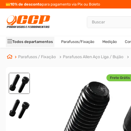
Até 12x sem juros
- Condições especiais 
Buscar
TERMOS MAIS BUSCADOS
1
º
parafuso allen
Todos departamentos
Parafusos/Fixação
Medição
Cor
2
º
carrinho titanium
3
º
porca
Parafusos / Fixação
Parafusos Allen Aço Liga / Bujão
4
º
parafuso sextavado
5
º
arruela
Frete Grátis 
6
º
cupilha
7
º
sextavado
8
º
parafuso allen 5
9
º
rodizio
10
º
presto