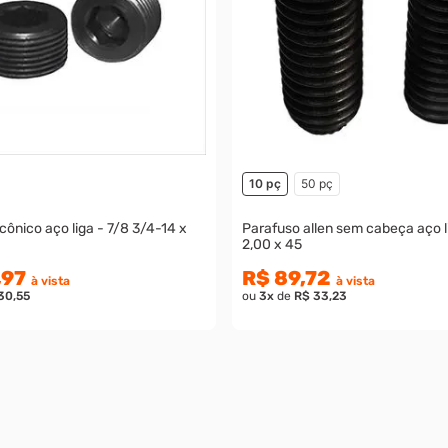
10 pç
50 pç
 cônico aço liga - 7/8 3/4-14 x
Parafuso allen sem cabeça aço l
2,00 x 45
,97
R$ 89,72
à vista
à vista
30,55
ou
3
x
de
R$ 33,23