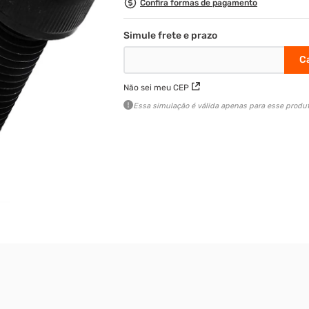
Confira formas de pagamento
Não sei meu CEP
Essa simulação é válida apenas para esse produt