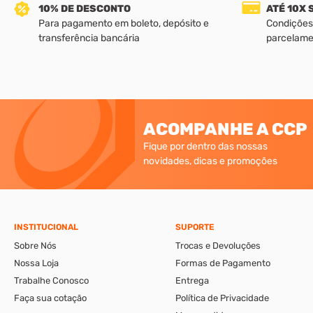
10% DE DESCONTO
ATÉ 10X
Para pagamento em boleto, depósito e
Condições
transferência bancária
parcelame
ACOMPANHE A CCP
Fique por dentro das nossas
novidades, dicas e promoções
INSTITUCIONAL
SUPORTE
Sobre Nós
Trocas e Devoluções
Nossa Loja
Formas de Pagamento
Trabalhe Conosco
Entrega
Faça sua cotação
Política de Privacidade