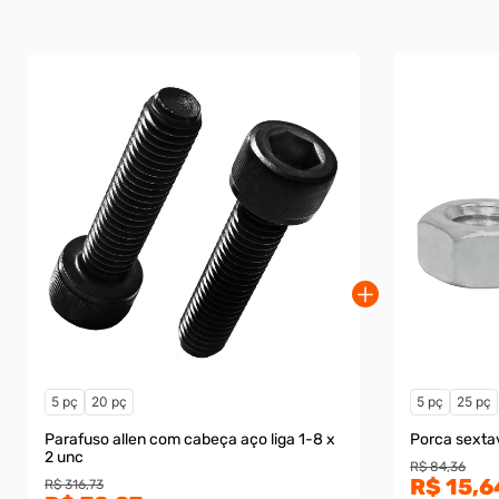
5 pç
20 pç
5 pç
25 pç
Parafuso allen com cabeça aço liga 1-8 x
Porca sexta
2 unc
R$ 84,36
R$ 15,6
R$ 316,73