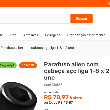
de pagamento
N
te
EPIs
Abrasivos
Ferragens
Organização e Movimento
Parafuso allen com cabeça aço liga 1-8 x 2 unc
Parafuso allen com
Elegível
10%
OFF
cabeça aço liga 1-8 x 2
unc
Cod
:
38883
R$ 78,97
ou
2
x de
R$
43
,
87