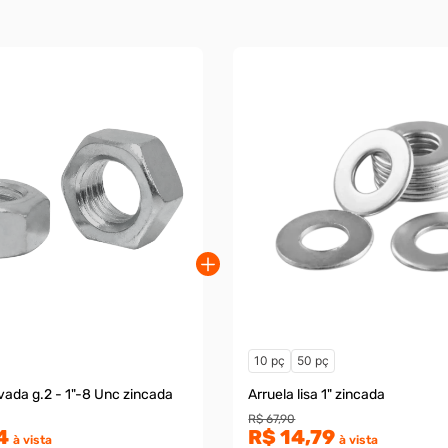
10 pç
50 pç
vada g.2 - 1"-8 Unc zincada
Arruela lisa 1" zincada
R$ 67,90
4
R$ 14,79
à vista
à vista