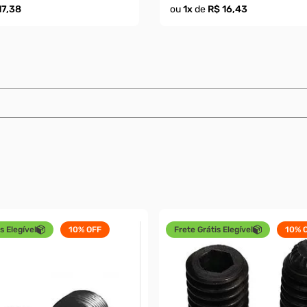
17,38
ou
1
x
de
R$ 16,43
s Elegível
10%
OFF
Frete Grátis Elegível
10%
O