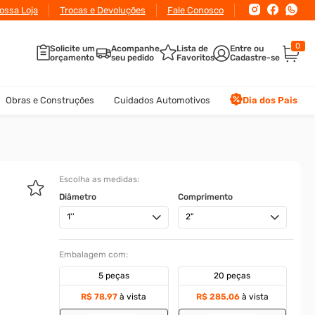
ossa Loja
Trocas e Devoluções
Fale Conosco
0
Solicite um
Acompanhe
Lista de
orçamento
seu pedido
Favoritos
Obras e Construções
Cuidados Automotivos
Dia dos Pais
Escolha as medidas:
Diâmetro
Comprimento
1''
2"
Embalagem com:
5 peças
20 peças
R$ 78,97
à vista
R$ 285,06
à vista