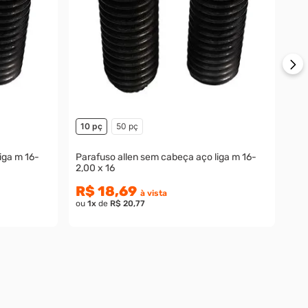
R$
ou
10 pç
50 pç
iga m 16-
Parafuso allen sem cabeça aço liga m 16-
2,00 x 16
R$ 18,69
à vista
ou
1
x
de
R$ 20,77