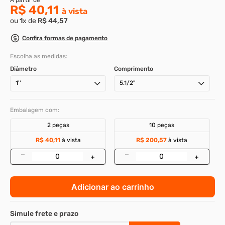
8
º
parafuso allen cabeça
9
º
presto
10
º
parafuso allen 5
Parafuso allen com cabeça aço liga 1-8 x 5-
1/2 unc
Cod
:
38892
R$ 40,11
ou
1
x de
R$
44
,
57
Confira formas de pagamento
Escolha as medidas:
Diâmetro
Comprimento
1''
5.1/2"
Embalagem com: