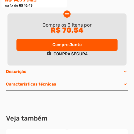
Compre os
3
itens por
R$ 70,54
Compre Junto
2 pç
10 pç
5 pç
25 pç
COMPRA SEGURA
Parafuso allen com cabeça aço liga 1-
Porca sextavada g.2 - 1
8 x 5-1/2 unc
zincada
R$ 222,85
R$ 84,36