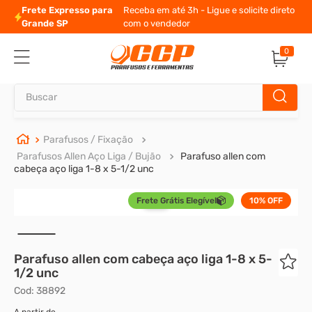
Frete Expresso para
Receba em até 3h - Ligue e solicite direto
Grande SP
com o vendedor
0
Buscar
TERMOS MAIS BUSCADOS
Parafusos / Fixação
Parafusos Allen Aço Liga / Bujão
Parafuso allen com
1
º
parafuso allen
cabeça aço liga 1-8 x 5-1/2 unc
2
º
carrinho titanium
Frete Grátis Elegível
10%
OFF
3
º
porca
4
º
parafuso sextavado
5
º
arruela
6
º
cupilha
7
º
sextavado