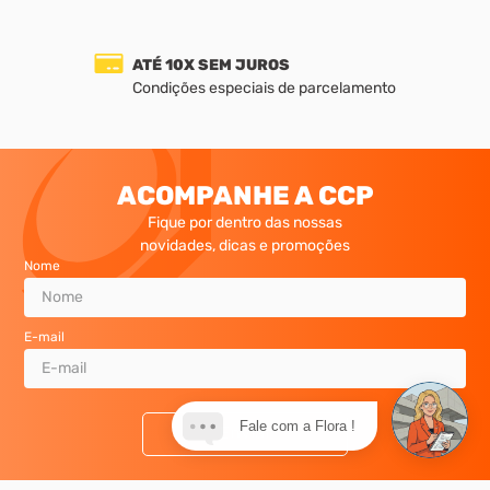
Bujão allen cônico aço liga -
Bujão allen cônico aço liga -
3/4 3/8-18 x 1/2
3/4 1/16-27 x 5/16
R$ 105,24
R$ 76,88
à vista
à vista
ou
3
x
de
R$ 38,97
ou
2
x
de
R$ 42,71
Adicionar ao carrinho
Adicionar ao carrinho
ATÉ 10X SEM JUROS
Condições especiais de parcelamento
Fale com a Flora !
ACOMPANHE A CCP
Fique por dentro das nossas