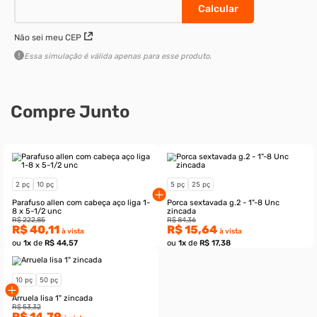
2 peças
10 peças
R$ 40,11
à vista
R$ 200,57
à vista
–
–
+
+
Adicionar ao carrinho
Não sei meu CEP
Essa simulação é válida apenas para esse produto.
Compre Junto