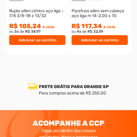
Bujão allen cônico aço liga -
Parafuso allen sem cabeça
7/8 3/8-18 x 13/32
aço liga m 14-2,00 x 70
R$ 105,24
R$ 117,34
à vista
à vista
ou
3
x
de
R$ 38,97
ou
4
x
de
R$ 32,59
Adicionar ao carrinho
Adicionar ao carrinho
FRETE GRÁTIS PARA GRANDE SP
Para compras acima de R$ 250,00
ACOMPANHE A CCP
Fique por dentro das nossas