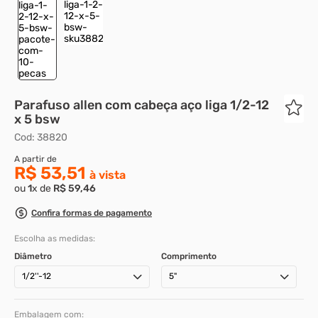
8
º
parafuso allen 5
9
º
rodizio
10
º
presto
Parafuso allen com cabeça aço liga 1/2-12
x 5 bsw
Cod
:
38820
R$ 53,51
ou
1
x de
R$
59
,
46
Confira formas de pagamento
Escolha as medidas:
Diâmetro
Comprimento
1/2''-12
5"
Embalagem com: