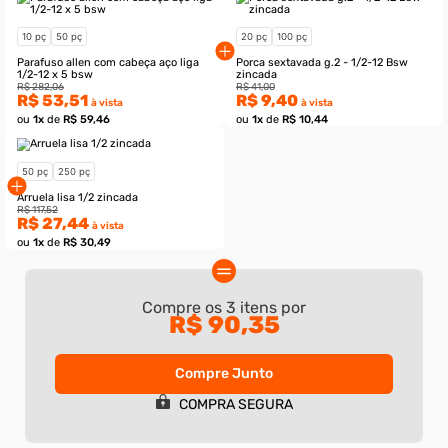
Compre os
3
itens por
R$ 90,35
Compre Junto
10 pç
50 pç
20 pç
100 pç
COMPRA SEGURA
Parafuso allen com cabeça aço liga
Porca sextavada g.2 - 
1/2-12 x 5 bsw
zincada
R$ 282,06
R$ 41,00