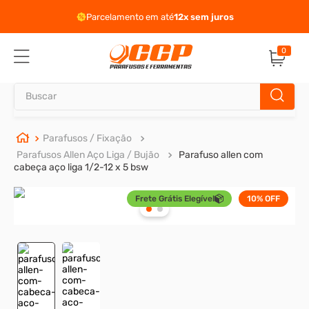
Parcelamento em até
12x sem juros
0
Buscar
TERMOS MAIS BUSCADOS
Parafusos / Fixação
Parafusos Allen Aço Liga / Bujão
Parafuso allen com
1
º
parafuso allen
cabeça aço liga 1/2-12 x 5 bsw
2
º
carrinho titanium
Frete Grátis Elegível
10%
OFF
3
º
porca
4
º
parafuso sextavado
5
º
arruela
6
º
cupilha
7
º
sextavado