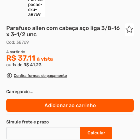
Parafuso allen com cabeça aço liga 3/8-16
x 3-1/2 unc
Cod
:
38769
R$ 37,11
ou
1
x de
R$
41
,
23
Confira formas de pagamento
Carregando...
Adicionar ao carrinho