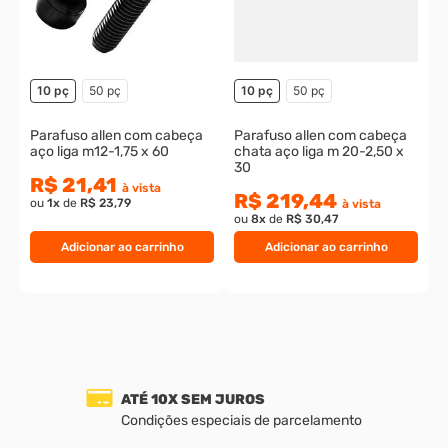
o
10 pç
50 pç
10 pç
50 pç
Parafuso allen com cabeça
Parafuso allen com cabeça
aço liga m12-1,75 x 60
chata aço liga m 20-2,50 x
30
R$ 21,41
à vista
R$ 219,44
ou
1
x
de
R$ 23,79
à vista
ou
8
x
de
R$ 30,47
Adicionar ao carrinho
Adicionar ao carrinho
FRETE GRÁTIS PARA GRANDE S
elamento
Para compras acima de R$ 250,00