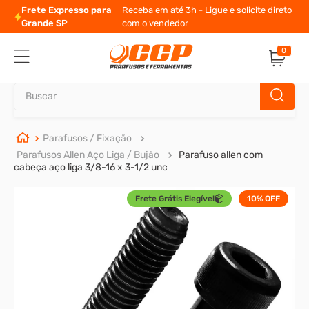
olicite direto
10% de desconto
para pagamento à vista
0
Buscar
TERMOS MAIS BUSCADOS
Parafusos / Fixação
Parafusos Allen Aço Liga / Bujão
Parafuso allen com
1
º
parafuso allen
cabeça aço liga 3/8-16 x 3-1/2 unc
2
º
porca
Frete Grátis Elegível
10%
OFF
3
º
arruela
4
º
parafuso sextavado
5
º
cupilha
6
º
parafuso allen 5
7
º
sextavado