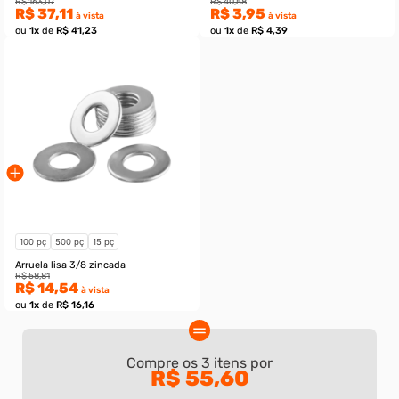
20 pç
100 pç
15 pç
50 pç
250 pç
Compre os
3
itens por
R$ 55,60
Parafuso allen com cabeça aço liga
Porca sextavada g.2 Un
3/8-16 x 3-1/2 unc
unc zincada