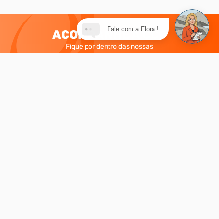
Fale com a Flora !
ACOMPANHE A CCP
Fique por dentro das nossas
novidades, dicas e promoções
Nome
E-mail
Enviar
INSTITUCIONAL