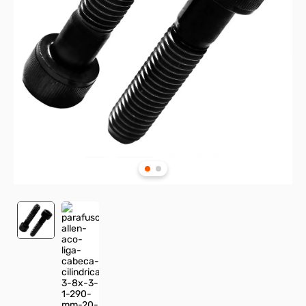
8
º
rodizio
9
º
presto
10
º
parafuso allen cabeça