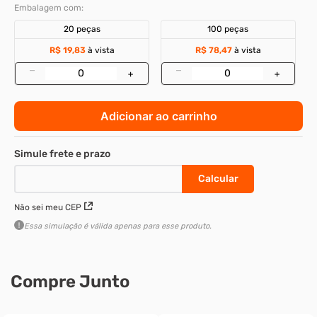
Embalagem com:
20 peças
100 peças
R$ 19,83
à vista
R$ 78,47
à vista
–
–
+
+
Adicionar ao carrinho
Não sei meu CEP
Essa simulação é válida apenas para esse produto.
Compre Junto