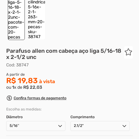
8
º
parafuso allen cabeça
9
º
presto
10
º
parafuso allen 5
Parafuso allen com cabeça aço liga 5/16-18
x 2-1/2 unc
Cod
:
38747
R$ 19,83
ou
1
x de
R$
22
,
03
Confira formas de pagamento
Escolha as medidas:
Diâmetro
Comprimento
5/16''
2.1/2"