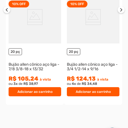
10%
OFF
10%
OFF
P
c
8
o
20 pç
20 pç
Bujão allen cônico aço liga -
Bujão allen cônico aço liga -
7/8 3/8-18 x 13/32
3/4 1/2-14 x 9/16
R$ 105,24
R$ 124,13
à vista
à vista
ou
3
x
de
R$ 38,97
ou
4
x
de
R$ 34,48
Adicionar ao carrinho
Adicionar ao carrinho