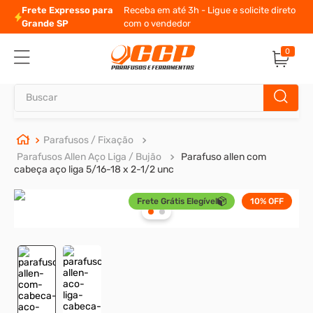
ba em até 3h - Ligue e solicite direto
10% de desconto
para
 o vendedor
0
Buscar
TERMOS MAIS BUSCADOS
Parafusos / Fixação
Parafusos Allen Aço Liga / Bujão
Parafuso allen com
1
º
parafuso allen
cabeça aço liga 5/16-18 x 2-1/2 unc
2
º
carrinho titanium
Frete Grátis Elegível
10%
OFF
3
º
porca
4
º
parafuso sextavado
5
º
arruela
6
º
cupilha
7
º
sextavado