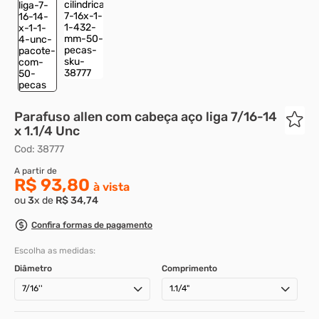
8
º
rebite rosca
9
º
parafuso allen 5
10
º
parafuso 5
Parafuso allen com cabeça aço liga 7/16-14
x 1.1/4 Unc
Cod
:
38777
R$ 93,80
ou
3
x de
R$
34
,
74
Confira formas de pagamento
Escolha as medidas:
Diâmetro
Comprimento
7/16''
1.1/4"