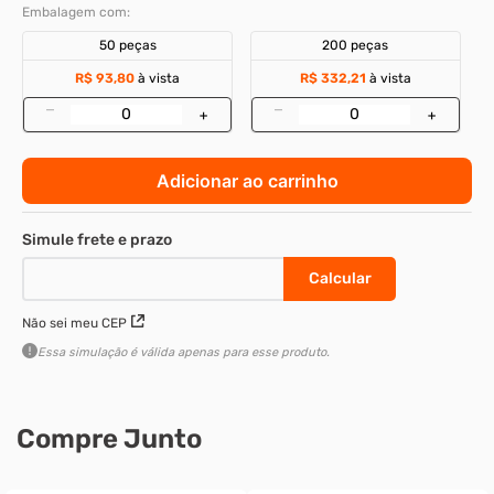
Embalagem com:
50 peças
200 peças
R$ 93,80
à vista
R$ 332,21
à vista
–
–
+
+
Adicionar ao carrinho
Não sei meu CEP
Essa simulação é válida apenas para esse produto.
Compre Junto