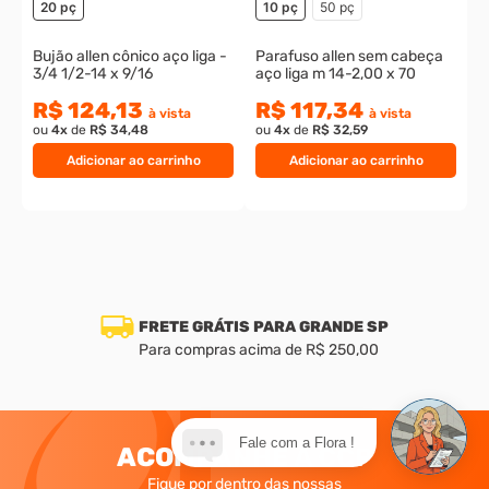
20 pç
10 pç
50 pç
Bujão allen cônico aço liga -
Parafuso allen sem cabeça
3/4 1/2-14 x 9/16
aço liga m 14-2,00 x 70
R$ 124,13
R$ 117,34
à vista
à vista
ou
4
x
de
R$ 34,48
ou
4
x
de
R$ 32,59
Adicionar ao carrinho
Adicionar ao carrinho
FRETE GRÁTIS PARA GRANDE SP
Para compras acima de R$ 250,00
Fale com a Flora !
ACOMPANHE A CCP
Fique por dentro das nossas