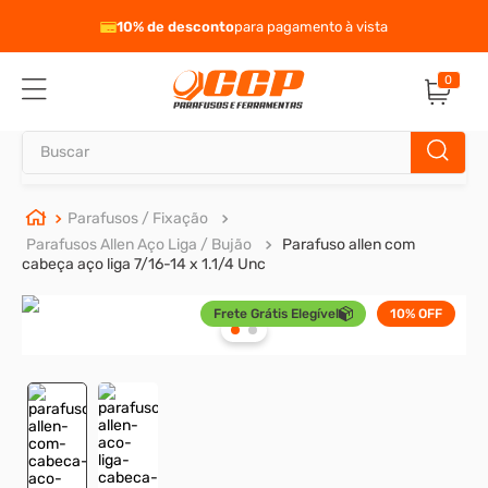
eto
10% de desconto
para pagamento à vista
0
Buscar
TERMOS MAIS BUSCADOS
Parafusos / Fixação
Parafusos Allen Aço Liga / Bujão
Parafuso allen com
1
º
parafuso allen
cabeça aço liga 7/16-14 x 1.1/4 Unc
2
º
porca
Frete Grátis Elegível
10%
OFF
3
º
parafuso sextavado
4
º
arruela
5
º
presto
6
º
rodizio
7
º
parafuso madeira