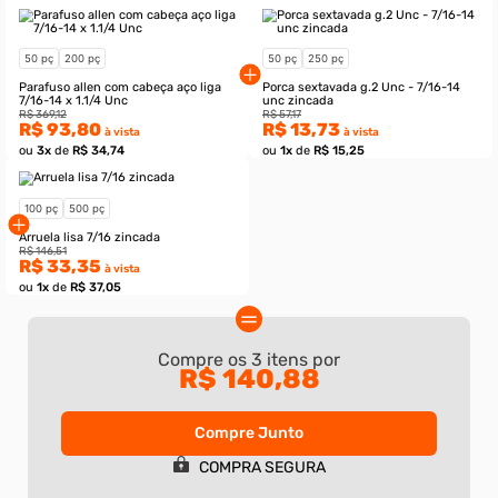
Compre os
3
itens por
R$ 140,88
Compre Junto
50 pç
200 pç
50 pç
250 pç
COMPRA SEGURA
Parafuso allen com cabeça aço liga
Porca sextavada g.2 Un