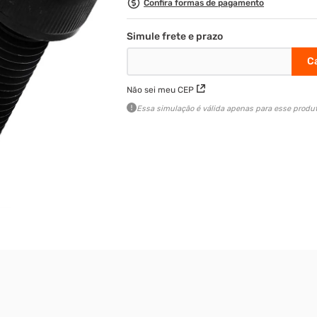
Confira formas de pagamento
Não sei meu CEP
Essa simulação é válida apenas para esse produt