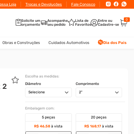
ossa Loja
Trocas e Devoluções
Fale Conosco
0
Solicite um
Acompanhe
Lista de
orçamento
seu pedido
Favoritos
Obras e Construções
Cuidados Automotivos
Dia dos Pais
Escolha as medidas:
Diâmetro
Comprimento
 2
Selecione
2"
Embalagem com:
5 peças
20 peças
R$ 46,58
à vista
R$ 168,17
à vista