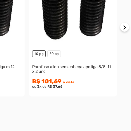
R
ou
10 pç
50 pç
iga m 12-
Parafuso allen sem cabeça aço liga 5/8-11
x 2 unc
R$ 101,69
à vista
ou
3
x
de
R$ 37,66