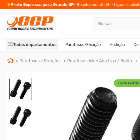
Frete Expresso para Grande SP
- Receba em até 3h - Ligue e solici
Buscar
TERMOS MAIS BUSCADOS
1
º
parafuso allen
Todos departamentos
Parafusos/Fixação
Medição
Cor
2
º
porca
3
º
parafuso sextavado
Parafusos / Fixação
Parafusos Allen Aço Liga / Bujão
4
º
arruela
5
º
presto
Frete Grátis 
6
º
rodizio
7
º
parafuso madeira
8
º
rebite rosca
9
º
parafuso allen 5
10
º
parafuso 5