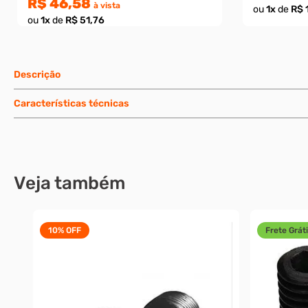
R$ 46,58
à vista
ou
1
x
de
R$ 
ou
1
x
de
R$ 51,76
Descrição
Características técnicas
Veja também
10%
OFF
Frete Gráti
-16