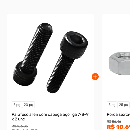
5 pç
20 pç
5 pç
25 pç
Parafuso allen com cabeça aço liga 7/8-9
Porca sexta
x 2 unc
R$ 56,46
R$ 10,6
R$ 186,85