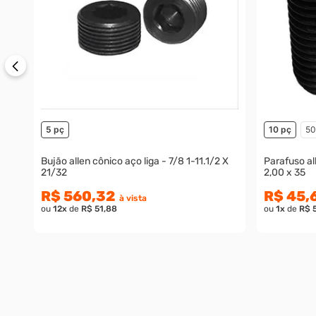
5 pç
10 pç
50
Bujão allen cônico aço liga - 7/8 1-11.1/2 X
Parafuso al
21/32
2,00 x 35
R$ 560,32
R$ 45,
à vista
ou
12
x
de
R$ 51,88
ou
1
x
de
R$ 