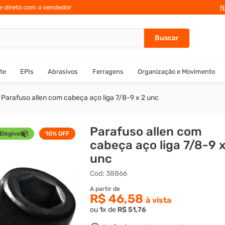
te direto com o vendedor
N
te
EPIs
Abrasivos
Ferragens
Organização e Movimento
Parafuso allen com cabeça aço liga 7/8-9 x 2 unc
Parafuso allen com
Elegível
10%
OFF
cabeça aço liga 7/8-9 x
unc
Cod
:
38866
R$ 46,58
ou
1
x de
R$
51
,
76