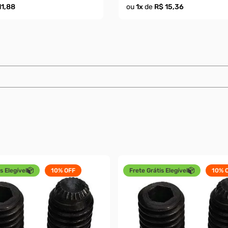
11,88
ou
1
x
de
R$ 15,36
s Elegível
10%
OFF
Frete Grátis Elegível
10%
O