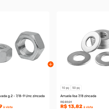
10 pç
50 pç
vada g.2 - 7/8-9 Unc zincada
Arruela lisa 7/8 zincada
R$ 59,01
9
R$ 13,82
à vista
à vista