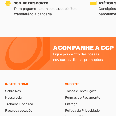
10% DE DESCONTO
ATÉ 10X
Para pagamento em boleto, depósito e
Condições
transferência bancária
parcelame
ACOMPANHE A CCP
Fique por dentro das nossas
novidades, dicas e promoções
INSTITUCIONAL
SUPORTE
Sobre Nós
Trocas e Devoluções
Nossa Loja
Formas de Pagamento
Trabalhe Conosco
Entrega
Faça sua cotação
Política de Privacidade