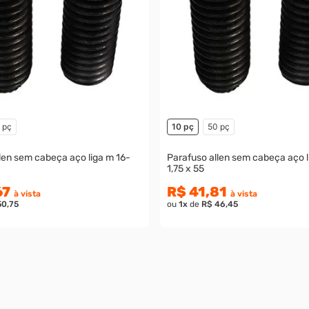
 pç
10 pç
50 pç
len sem cabeça aço liga m 16-
Parafuso allen sem cabeça aço l
1,75 x 55
67
R$ 41,81
à vista
à vista
50,75
ou
1
x
de
R$ 46,45