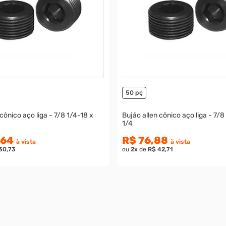
50 pç
 cônico aço liga - 7/8 1/4-18 x
Bujão allen cônico aço liga - 7/8
1/4
,64
R$ 76,88
à vista
à vista
30,73
ou
2
x
de
R$ 42,71