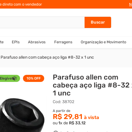
te direto com o vendedor
N
te
EPIs
Abrasivos
Ferragens
Organização e Movimento
Parafuso allen com cabeça aço liga #8-32 x 1 unc
Parafuso allen com
Elegível
10%
OFF
cabeça aço liga #8-32 
1 unc
Cod
:
38702
R$ 29,81
ou
1
x de
R$
33
,
12