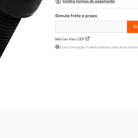
Confira formas de pagamento
Não sei meu CEP
Essa simulação é válida apenas para esse produt