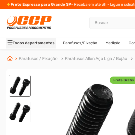
Frete Expresso para Grande SP
- Receba em até 3h - Ligue e solici
Buscar
TERMOS MAIS BUSCADOS
1
º
parafuso allen
Todos departamentos
Parafusos/Fixação
Medição
Cor
2
º
carrinho titanium
3
º
porca
Parafusos / Fixação
Parafusos Allen Aço Liga / Bujão
4
º
parafuso sextavado
5
º
arruela
Frete Grátis 
6
º
cupilha
7
º
sextavado
8
º
parafuso allen cabeça
9
º
presto
10
º
parafuso allen 5