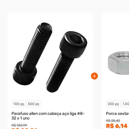
100 pç
500 pç
200 pç
1.0
Parafuso allen com cabeça aço liga #8-
Porca sexta
32 x 1 unc
R$ 25,42
R$ 6,14
R$ 130,99