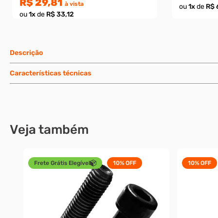
R$ 29,81
à vista
ou
1
x
de
R$ 
ou
1
x
de
R$ 33,12
Descrição
Características técnicas
Veja também
Frete Grátis Elegível
10%
OFF
10%
OFF
12