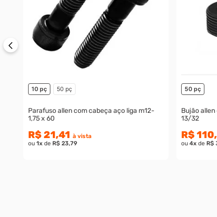
10 pç
50 pç
50 pç
Parafuso allen com cabeça aço liga m12-
Bujão allen
1,75 x 60
13/32
R$ 21,41
R$ 110
à vista
ou
1
x
de
R$ 23,79
ou
4
x
de
R$ 