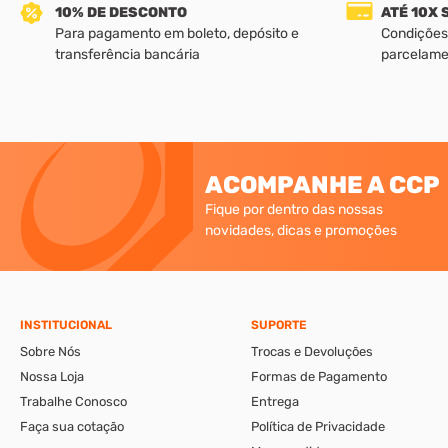
10% DE DESCONTO
ATÉ 10X
Para pagamento em boleto, depósito e
Condições
transferência bancária
parcelame
ACOMPANHE A CCP
Fique por dentro das nossas
novidades, dicas e promoções
INSTITUCIONAL
SUPORTE
Sobre Nós
Trocas e Devoluções
Nossa Loja
Formas de Pagamento
Trabalhe Conosco
Entrega
Faça sua cotação
Política de Privacidade