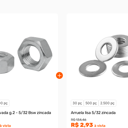
00 pç
30 pç
500 pç
2.500 pç
vada g.2 - 5/32 Bsw zincada
Arruela lisa 5/32 zincada
R$ 134,46
R$ 2,93
à vista
à vista