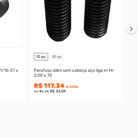
R
ou
10 pç
50 pç
 1/16-27 x
Parafuso allen sem cabeça aço liga m 14-
2,00 x 70
R$ 117,34
à vista
ou
4
x
de
R$ 32,59