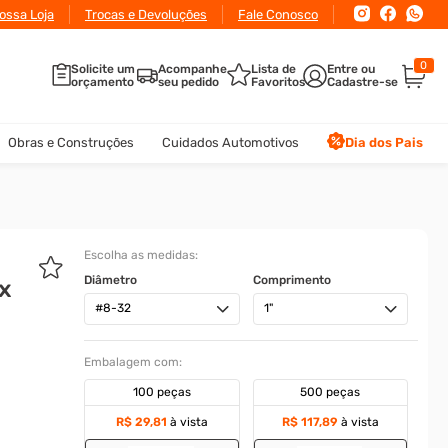
ossa Loja
Trocas e Devoluções
Fale Conosco
0
Solicite um
Acompanhe
Lista de
orçamento
seu pedido
Favoritos
Obras e Construções
Cuidados Automotivos
Dia dos Pais
Escolha as medidas:
Diâmetro
Comprimento
x
#8-32
1"
Embalagem com:
100 peças
500 peças
R$ 29,81
à vista
R$ 117,89
à vista