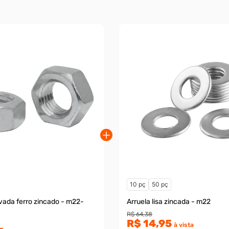
10 pç
50 pç
vada ferro zincado - m22-
Arruela lisa zincada - m22
R$ 64,38
R$ 14,95
à vista