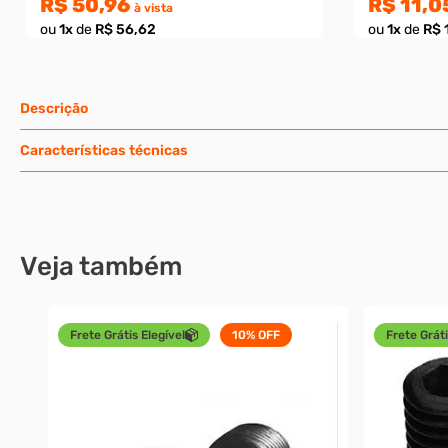
R$ 50,96
R$ 11,0
à vista
ou
1
x
de
R$ 56,62
ou
1
x
de
R$ 
Descrição
Características técnicas
Veja também
Frete Grátis Elegível
10%
OFF
Frete Gráti
12