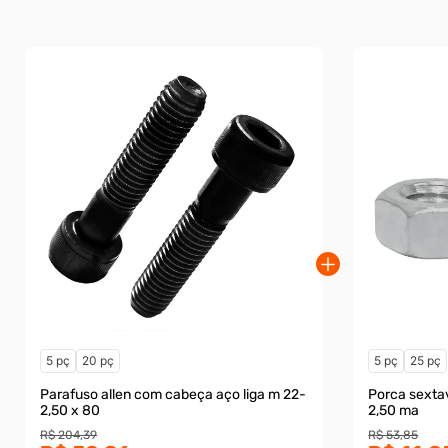
5 pç
20 pç
5 pç
25 pç
Parafuso allen com cabeça aço liga m 22-
Porca sexta
2,50 x 80
2,50 ma
R$ 204,39
R$ 53,85