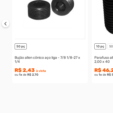
50 pç
10 pç
50
Bujão allen cônico aço liga - 7/8 1/8-27 x
Parafuso al
1/4
2,00 x 40
R$ 2,43
R$ 46,
à vista
ou
1
x
de
R$ 2,70
ou
1
x
de
R$ 