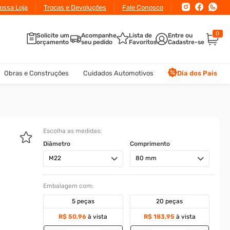
 juros
ossa Loja
- Condições especiais de pagamento
Trocas e Devoluções
Fale Conosco
0
Solicite um
Acompanhe
Lista de
orçamento
seu pedido
Favoritos
Obras e Construções
Cuidados Automotivos
Dia dos Pais
Escolha as medidas:
Diâmetro
Comprimento
M22
80 mm
Embalagem com:
5 peças
20 peças
R$ 50,96
à vista
R$ 183,95
à vista