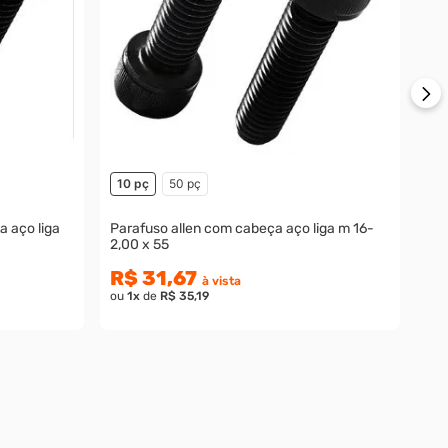
R
ou
10 pç
50 pç
a aço liga
Parafuso allen com cabeça aço liga m 16-
2,00 x 55
R$ 31,67
à vista
ou
1
x
de
R$ 35,19