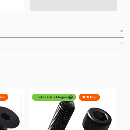
FF
Frete Grátis Elegível
10%
OFF
1
10
Par
2,0