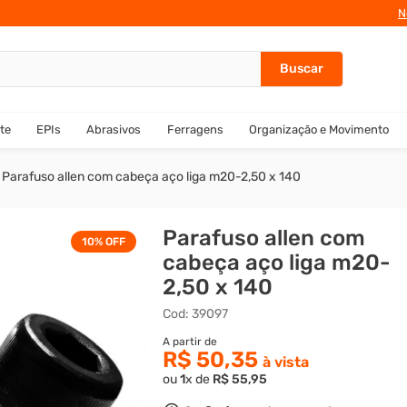
N
te
EPIs
Abrasivos
Ferragens
Organização e Movimento
Parafuso allen com cabeça aço liga m20-2,50 x 140
Parafuso allen com
10%
OFF
cabeça aço liga m20-
2,50 x 140
Cod
:
39097
R$ 50,35
ou
1
x de
R$
55
,
95