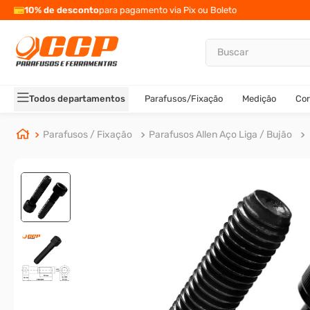
10% de desconto
para pagamento via Pix ou Boleto
Buscar
TERMOS MAIS BUSCADOS
1
º
parafuso allen
Todos departamentos
Parafusos/Fixação
Medição
Cor
2
º
porca
3
º
parafuso sextavado
Parafusos / Fixação
Parafusos Allen Aço Liga / Bujão
4
º
arruela
5
º
presto
6
º
rodizio
7
º
parafuso madeira
8
º
rebite rosca
9
º
parafuso allen 5
10
º
parafuso 5