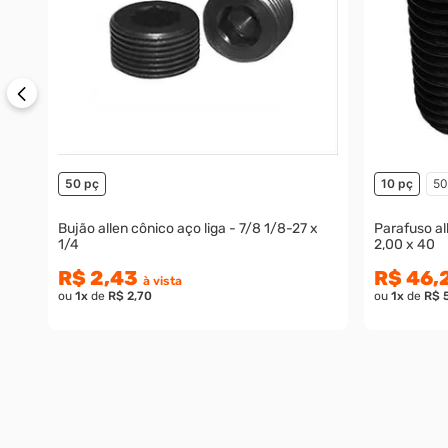
50 pç
10 pç
50
Bujão allen cônico aço liga - 7/8 1/8-27 x
Parafuso al
1/4
2,00 x 40
R$ 2,43
R$ 46,
à vista
ou
1
x
de
R$ 2,70
ou
1
x
de
R$ 