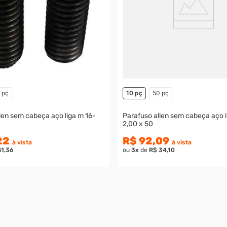
 pç
10 pç
50 pç
len sem cabeça aço liga m 16-
Parafuso allen sem cabeça aço l
2,00 x 50
22
R$ 92,09
à vista
à vista
51,36
ou
3
x
de
R$ 34,10