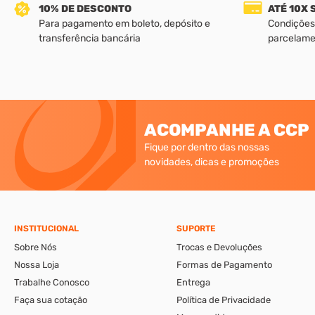
10% DE DESCONTO
ATÉ 10X
Para pagamento em boleto, depósito e
Condições
transferência bancária
parcelame
ACOMPANHE A CCP
Fique por dentro das nossas
novidades, dicas e promoções
INSTITUCIONAL
SUPORTE
Sobre Nós
Trocas e Devoluções
Nossa Loja
Formas de Pagamento
Trabalhe Conosco
Entrega
Faça sua cotação
Política de Privacidade