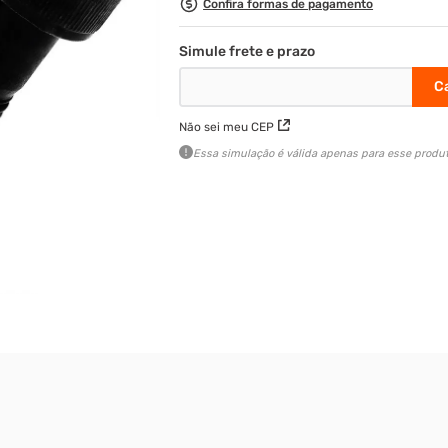
Confira formas de pagamento
Não sei meu CEP
Essa simulação é válida apenas para esse produt