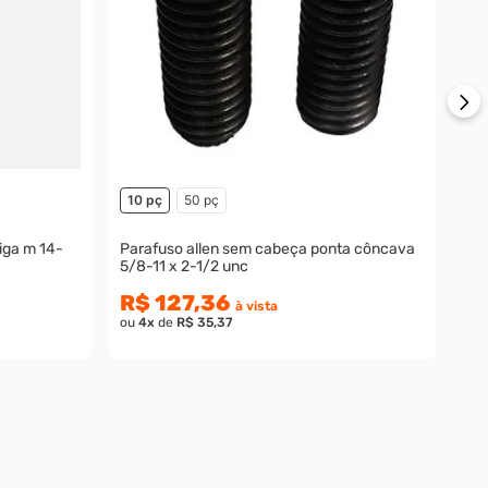
R$
ou
10 pç
50 pç
iga m 14-
Parafuso allen sem cabeça ponta côncava
5/8-11 x 2-1/2 unc
R$ 127,36
à vista
ou
4
x
de
R$ 35,37