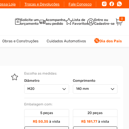
ossa Loja
Trocas e Devoluções
Fale Conosco
0
Solicite um
Acompanhe
Lista de
orçamento
seu pedido
Favoritos
Obras e Construções
Cuidados Automotivos
Dia dos Pais
Escolha as medidas:
Diâmetro
Comprimento
M20
140 mm
Embalagem com:
5 peças
20 peças
R$ 50,35
à vista
R$ 181,77
à vista