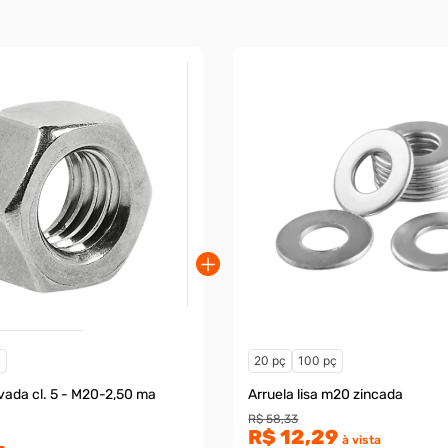
ç
20 pç
100 pç
 5 - M20-2,50 ma
Arruela lisa m20 zincada
R$ 58,33
R$ 12,29
à vista