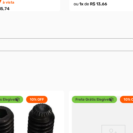
7
à vista
ou
1
x
de
R$ 13,66
15,74
s Elegível
10%
OFF
Frete Grátis Elegível
10%
O