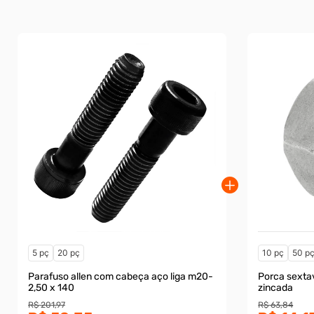
5 pç
20 pç
10 pç
50 p
Parafuso allen com cabeça aço liga m20-
Porca sextavada cl.
2,50 x 140
zincada
R$ 201,97
R$ 63,84