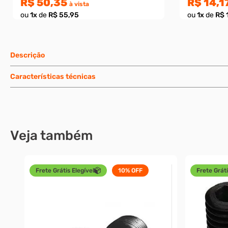
R$ 50,35
R$ 14,1
à vista
ou
1
x
de
R$ 55,95
ou
1
x
de
R$ 
Descrição
Características técnicas
Veja também
Frete Grátis Elegível
10%
OFF
Frete Gráti