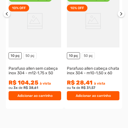
Características técnicas
1.000 pç
5.000 pç
Arruela lisa inox 304 - m3
R$ 122,80
R$ 23,86
à vista
Veja também
ou
1
x
de
R$ 26,51
Frete Grátis Elegível
Frete Grátis Elegível
10%
OFF
10%
OFF
P
o
10 pç
50 pç
10 pç
50 pç
Parafuso allen sem cabeça
Parafuso allen cabeça chata
inox 304 - m12-1,75 x 50
inox 304 - m10-1,50 x 60