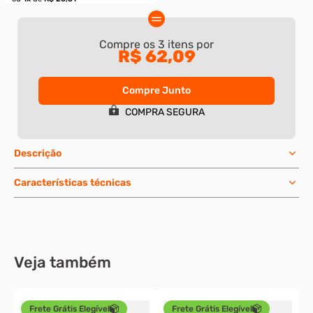
Compre os
3
itens por
R$ 62,09
50 pç
250 pç
500 pç
2.500 pç
Compre Junto
Parafuso allen sem cabeça inox 304
Porca sextavada - m3-
COMPRA SEGURA
- m3-0,50 x 16
a2
R$ 64,28
R$ 107,88
R$ 16,71
R$ 21,52
à vista
à vista
Descrição
ou
1
x
de
R$ 18,57
ou
1
x
de
R$ 23,91