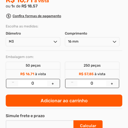
8
º
parafuso allen 5
9
º
rodizio
Parafuso allen sem cabeça inox 304 - m3-
10
º
presto
0,50 x 16
Cod
:
40812
R$ 16,71
ou
1
x de
R$
18
,
57
Confira formas de pagamento
Escolha as medidas:
Diâmetro
Comprimento
M3
16 mm
Embalagem com:
50 peças
250 peças