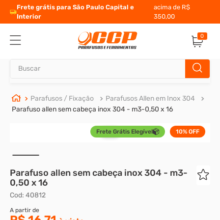
Frete grátis para São Paulo Capital e
acima de R$
Interior
350,00
0
Buscar
TERMOS MAIS BUSCADOS
Parafusos / Fixação
Parafusos Allen em Inox 304
Parafuso allen sem cabeça inox 304 - m3-0,50 x 16
1
º
parafuso allen
Frete Grátis Elegível
10%
OFF
2
º
carrinho titanium
3
º
porca
4
º
parafuso sextavado
5
º
arruela
6
º
cupilha
7
º
sextavado