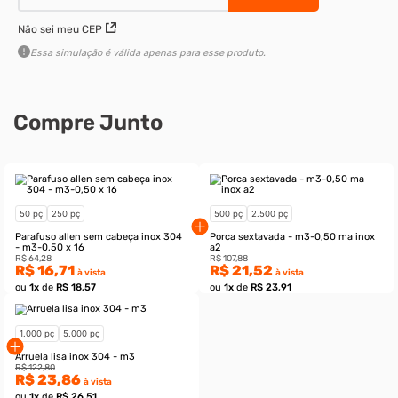
R$ 16,71
à vista
R$ 57,85
à vista
–
–
+
+
Adicionar ao carrinho
Não sei meu CEP
Essa simulação é válida apenas para esse produto.
Compre Junto