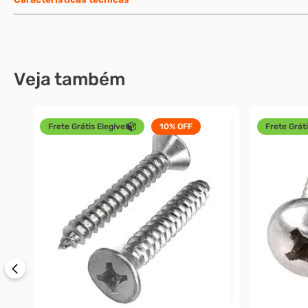
Veja também
Frete Grátis Elegível
10%
OFF
Frete Gráti