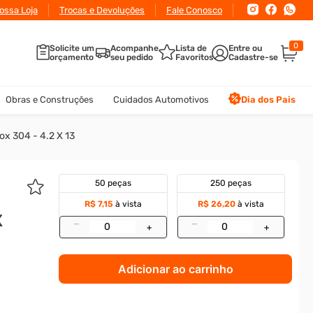
ossa Loja
Trocas e Devoluções
Fale Conosco
0
Solicite um
Acompanhe
Lista de
orçamento
seu pedido
Favoritos
Obras e Construções
Cuidados Automotivos
Dia dos Pais
ox 304 - 4.2 X 13
50 peças
250 peças
R$ 7,15
à vista
R$ 26,20
à vista
X
–
–
+
+
Adicionar ao carrinho