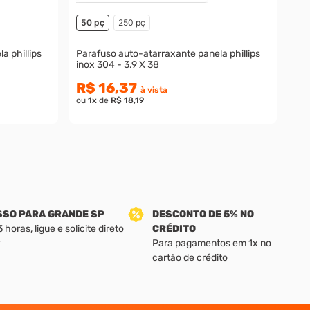
50 pç
250 pç
a phillips
Parafuso auto-atarraxante panela phillips
inox 304 - 3.9 X 38
R$ 16,37
à vista
ou
1
x
de
R$ 18,19
SSO PARA GRANDE SP
DESCONTO DE 5% NO
horas, ligue e solicite direto
CRÉDITO
Para pagamentos em 1x no
cartão de crédito