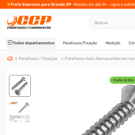
Frete Expresso para Grande SP
- Receba em até 3h - Ligue e solici
Buscar
TERMOS MAIS BUSCADOS
1
º
parafuso allen
Todos departamentos
Parafusos/Fixação
Medição
Cor
2
º
porca
3
º
parafuso sextavado
Parafusos / Fixação
Parafusos Auto Atarraxantes em Ino
4
º
arruela
5
º
presto
Frete Grátis 
6
º
rodizio
7
º
parafuso madeira
8
º
rebite rosca
9
º
parafuso allen 5
10
º
parafuso 5