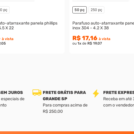
0 pç
50 pç
250 pç
to-atarraxante panela phillips
Parafuso auto-atarraxante panel
5.5 X 22
inox 304 - 4.2 X 38
5
R$ 17,16
à vista
à vista
9,05
ou
1
x
de
R$ 19,07
 SEM JUROS
FRETE GRÁTIS PARA
FRETE EXPRE
 especiais de
GRANDE SP
Receba em até 3 
nto
Para compras acima de
com o vendedor
R$ 250,00