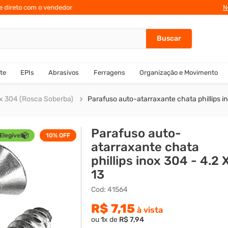
te direto com o vendedor
N
te
EPIs
Abrasivos
Ferragens
Organização e Movimento
x 304 (Rosca Soberba)
Parafuso auto-atarraxante chata phillips in
Parafuso auto-
Elegível
10%
OFF
atarraxante chata
phillips inox 304 - 4.2 
13
Cod
:
41564
R$
7
,
15
à vista
ou
1
x de
R$
7
,
94