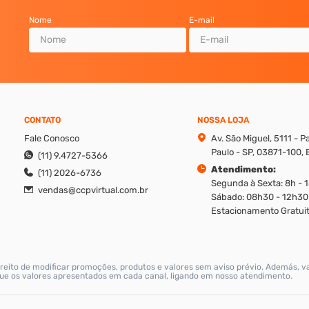
Nome
E-mail
CONTATO
NOSSA LOJA
Fale Conosco
Av. São Miguel, 5111 - 
Paulo - SP, 03871-100, B
(11) 9.4727-5366
Atendimento:
(11) 2026-6736
Segunda à Sexta: 8h - 
vendas@ccpvirtual.com.br
Sábado: 08h30 - 12h30
Estacionamento Gratuit
reito de modificar promoções, produtos e valores sem aviso prévio. Además, v
ique os valores apresentados em cada canal, ligando em nosso atendimento.