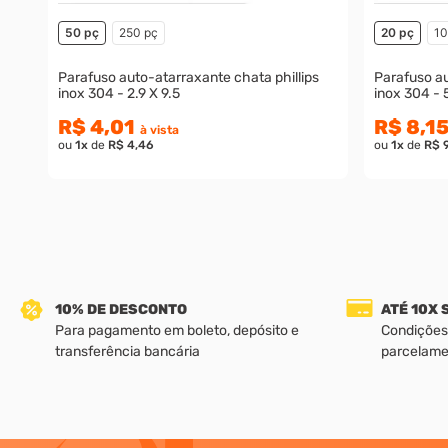
50 pç
250 pç
20 pç
10
Parafuso auto-atarraxante chata phillips
Parafuso au
inox 304 - 2.9 X 9.5
inox 304 - 
R$ 4,01
R$ 8,1
à vista
ou
1
x
de
R$ 4,46
ou
1
x
de
R$ 
10% DE DESCONTO
ATÉ 10X
Para pagamento em boleto, depósito e
Condições
transferência bancária
parcelame