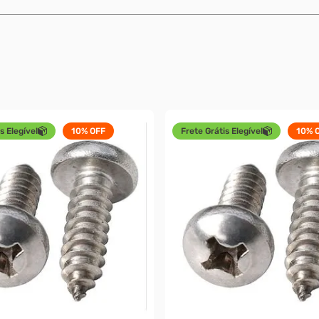
s Elegível
10%
OFF
Frete Grátis Elegível
10%
O