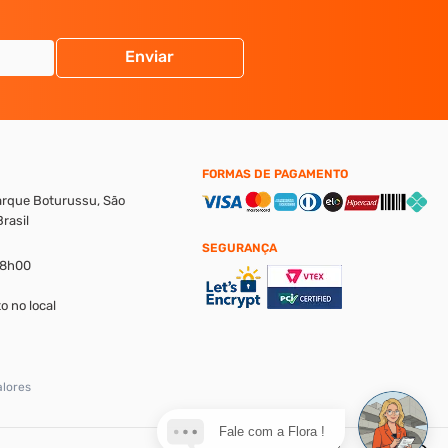
Enviar
FORMAS DE PAGAMENTO
Parque Boturussu, São
rasil
SEGURANÇA
18h00
o no local
alores
Fale com a Flora !