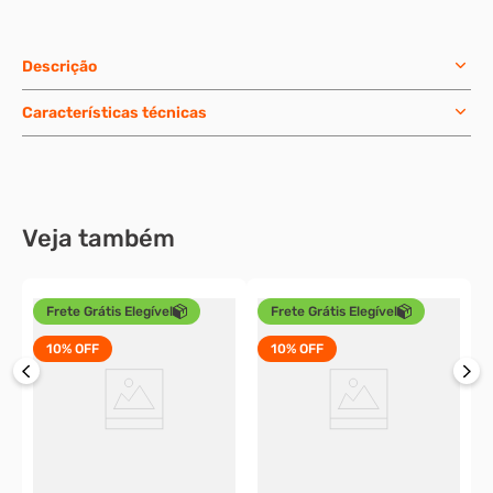
Descrição
Características técnicas
Veja também
Frete Grátis Elegível
Frete Grátis Elegível
10%
OFF
10%
OFF
P
c
2
o