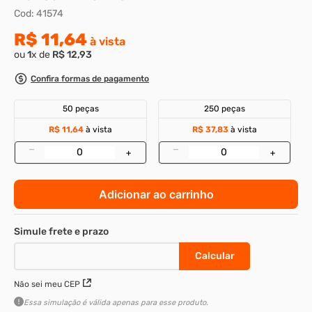
Cod
:
41574
8
º
presto
R$
11
,
64
à vista
9
º
rodizio
ou
1
x de
R$
12
,
93
10
º
parafuso allen cabeça
Confira formas de pagamento
50 peças
250 peças
R$ 11,64
à vista
R$ 37,83
à vista
–
–
+
+
Adicionar ao carrinho
Não sei meu CEP
Essa simulação é válida apenas para esse produto.