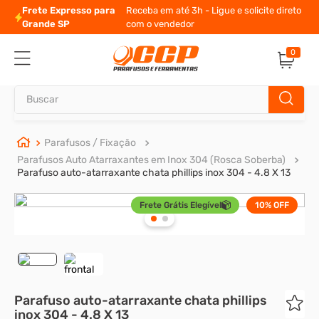
Frete Expresso para
Receba em até 3h - Ligue e solicite direto
Grande SP
com o vendedor
0
Buscar
TERMOS MAIS BUSCADOS
Parafusos / Fixação
Parafusos Auto Atarraxantes em Inox 304 (Rosca Soberba)
1
º
parafuso allen
Parafuso auto-atarraxante chata phillips inox 304 - 4.8 X 13
2
º
porca
Frete Grátis Elegível
10%
OFF
3
º
arruela
4
º
parafuso sextavado
5
º
cupilha
6
º
parafuso allen 5
Parafuso auto-atarraxante chata phillips
inox 304 - 4.8 X 13
7
º
sextavado