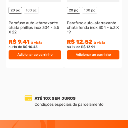
20 pç
100 pç
20 pç
100 pç
Parafuso auto-atarraxante
Parafuso auto-atarraxante
chata phillips inox 304 - 5.5
chata fenda inox 304 - 6.3 X
X 22
19
R$ 9,41
R$ 12,52
à vista
à vista
ou
1
x
de
R$ 10,45
ou
1
x
de
R$ 13,91
Adicionar ao carrinho
Adicionar ao carrinho
ATÉ 10X SEM JUROS
Condições especiais de parcelamento