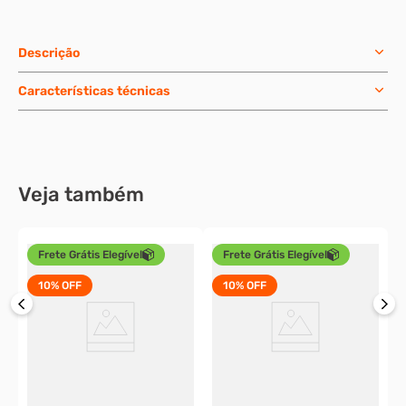
Descrição
Características técnicas
Veja também
Frete Grátis Elegível
Frete Grátis Elegível
10%
OFF
10%
OFF
P
8
c
X
o