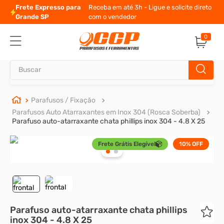
Frete Expresso para
Receba em até 3h - Ligue e solicite direto
Grande SP
com o vendedor
0
Buscar
TERMOS MAIS BUSCADOS
Parafusos / Fixação
Parafusos Auto Atarraxantes em Inox 304 (Rosca Soberba)
1
º
parafuso allen
Parafuso auto-atarraxante chata phillips inox 304 - 4.8 X 25
2
º
carrinho titanium
Frete Grátis Elegível
10%
OFF
3
º
porca
4
º
parafuso sextavado
5
º
arruela
6
º
cupilha
Parafuso auto-atarraxante chata phillips
inox 304 - 4.8 X 25
7
º
sextavado