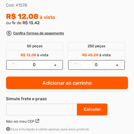
Cod
:
41578
8
º
parafuso allen 5
R$
12
,
08
à vista
9
º
rodizio
ou
1
x de
R$
13
,
42
10
º
presto
Confira formas de pagamento
50 peças
250 peças
R$ 12,08
à vista
R$ 45,28
à vista
–
–
+
+
Adicionar ao carrinho
Não sei meu CEP
Essa simulação é válida apenas para esse produto.