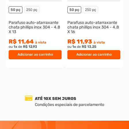
50 pç
250 pç
50 pç
250 pç
Parafuso auto-atarraxante
Parafuso auto-atarraxante
chata phillips inox 304 - 4.8
chata phillips inox 304 - 4.8
X 13
X 16
R$ 11,64
R$ 11,93
à vista
à vista
ou
1
x
de
R$ 12,93
ou
1
x
de
R$ 13,25
Adicionar ao carrinho
Adicionar ao carrinho
ATÉ 10X SEM JUROS
Condições especiais de parcelamento