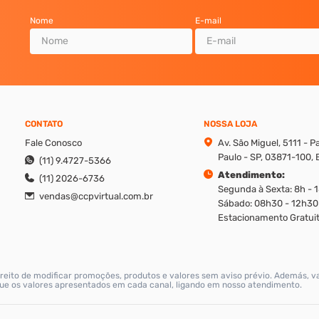
Nome
E-mail
CONTATO
NOSSA LOJA
Fale Conosco
Av. São Miguel, 5111 - 
Paulo - SP, 03871-100, B
(11) 9.4727-5366
Atendimento:
(11) 2026-6736
Segunda à Sexta: 8h - 
vendas@ccpvirtual.com.br
Sábado: 08h30 - 12h30
Estacionamento Gratuit
reito de modificar promoções, produtos e valores sem aviso prévio. Además, v
ique os valores apresentados em cada canal, ligando em nosso atendimento.