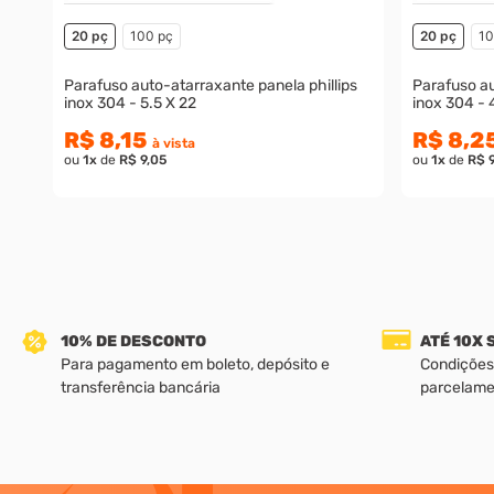
20 pç
100 pç
20 pç
10
Parafuso auto-atarraxante panela phillips
Parafuso au
inox 304 - 5.5 X 22
inox 304 - 
R$ 8,15
R$ 8,2
à vista
ou
1
x
de
R$ 9,05
ou
1
x
de
R$ 9
10% DE DESCONTO
ATÉ 10X
Para pagamento em boleto, depósito e
Condições
transferência bancária
parcelame