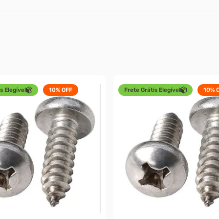
s Elegível
10%
OFF
Frete Grátis Elegível
10%
O