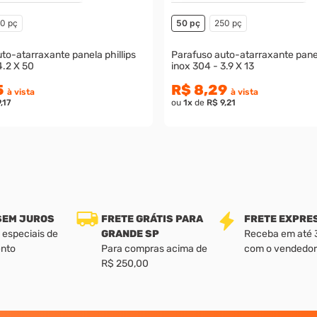
0 pç
50 pç
250 pç
to-atarraxante panela phillips
Parafuso auto-atarraxante panel
4.2 X 50
inox 304 - 3.9 X 13
5
R$ 8,29
à vista
à vista
,17
ou
1
x
de
R$ 9,21
 SEM JUROS
FRETE GRÁTIS PARA
FRETE EXPRE
 especiais de
GRANDE SP
Receba em até 3 
nto
Para compras acima de
com o vendedor
R$ 250,00