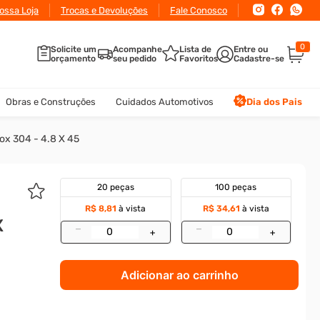
ossa Loja
Trocas e Devoluções
Fale Conosco
0
Solicite um
Acompanhe
Lista de
orçamento
seu pedido
Favoritos
Obras e Construções
Cuidados Automotivos
Dia dos Pais
nox 304 - 4.8 X 45
20 peças
100 peças
R$ 8,81
à vista
R$ 34,61
à vista
X
–
–
+
+
Adicionar ao carrinho