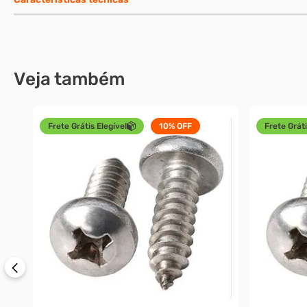
Veja também
Frete Grátis Elegível
10%
OFF
Frete Gráti
a