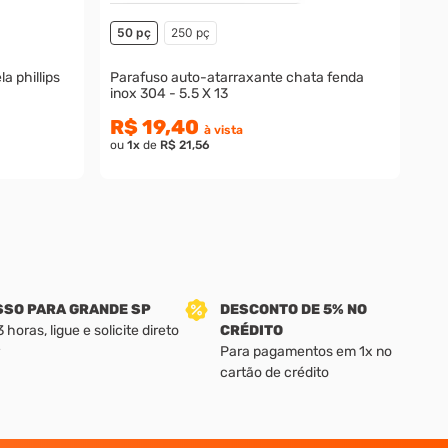
50 pç
250 pç
a phillips
Parafuso auto-atarraxante chata fenda
inox 304 - 5.5 X 13
R$ 19,40
à vista
ou
1
x
de
R$ 21,56
SSO PARA GRANDE SP
DESCONTO DE 5% NO
horas, ligue e solicite direto
CRÉDITO
Para pagamentos em 1x no
cartão de crédito