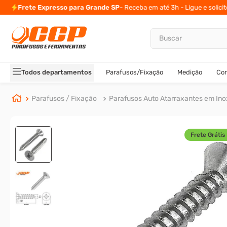
Frete Expresso para Grande SP
- Receba em até 3h - Ligue e solici
Buscar
TERMOS MAIS BUSCADOS
1
º
parafuso allen
Todos departamentos
Parafusos/Fixação
Medição
Cor
2
º
carrinho titanium
3
º
porca
Parafusos / Fixação
Parafusos Auto Atarraxantes em Ino
4
º
parafuso sextavado
5
º
arruela
Frete Grátis 
6
º
cupilha
7
º
sextavado
8
º
parafuso allen cabeça
9
º
presto
10
º
parafuso allen 5