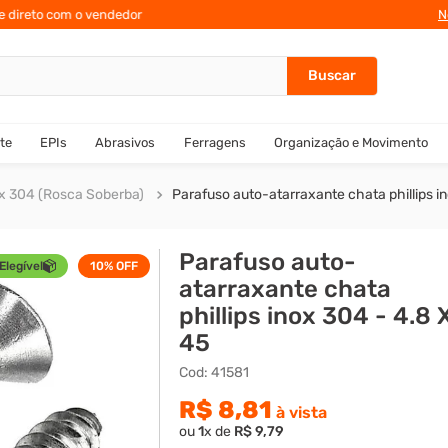
te direto com o vendedor
N
te
EPIs
Abrasivos
Ferragens
Organização e Movimento
x 304 (Rosca Soberba)
Parafuso auto-atarraxante chata phillips i
Parafuso auto-
Elegível
10%
OFF
atarraxante chata
phillips inox 304 - 4.8 
45
Cod
:
41581
R$
8
,
81
à vista
ou
1
x de
R$
9
,
79