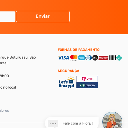
Enviar
FORMAS DE PAGAMENTO
Parque Boturussu, São
rasil
SEGURANÇA
18h00
o no local
alores
Fale com a Flora !