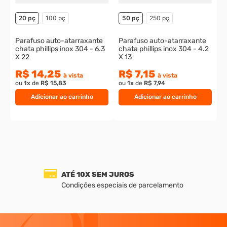
20 pç
100 pç
50 pç
250 pç
Parafuso auto-atarraxante
Parafuso auto-atarraxante
chata phillips inox 304 - 6.3
chata phillips inox 304 - 4.2
X 22
X 13
R$ 14,25
R$ 7,15
à vista
à vista
ou
1
x
de
R$ 15,83
ou
1
x
de
R$ 7,94
Adicionar ao carrinho
Adicionar ao carrinho
ATÉ 10X SEM JUROS
Condições especiais de parcelamento