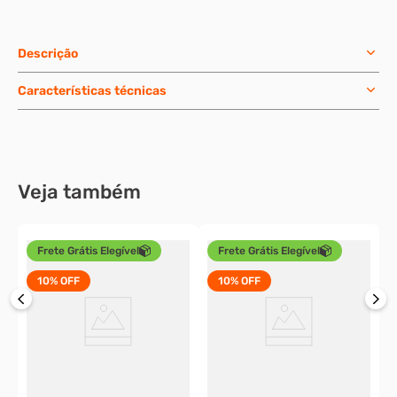
Descrição
Características técnicas
Veja também
Frete Grátis Elegível
Frete Grátis Elegível
10%
OFF
10%
OFF
P
8
c
X
o