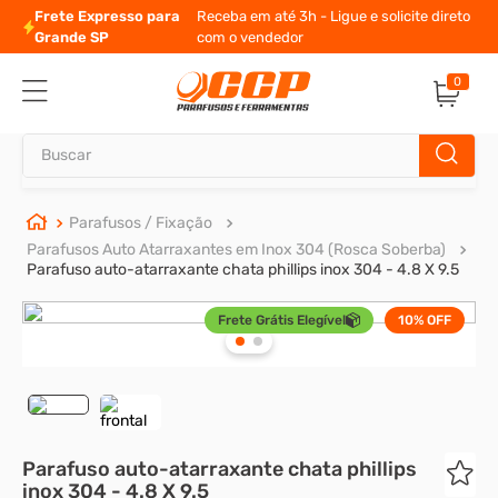
Frete Expresso para
Receba em até 3h - Ligue e solicite direto
Grande SP
com o vendedor
0
Buscar
TERMOS MAIS BUSCADOS
Parafusos / Fixação
Parafusos Auto Atarraxantes em Inox 304 (Rosca Soberba)
1
º
parafuso allen
Parafuso auto-atarraxante chata phillips inox 304 - 4.8 X 9.5
2
º
porca
Frete Grátis Elegível
10%
OFF
3
º
parafuso sextavado
4
º
arruela
5
º
presto
6
º
rodizio
Parafuso auto-atarraxante chata phillips
inox 304 - 4.8 X 9.5
7
º
parafuso madeira