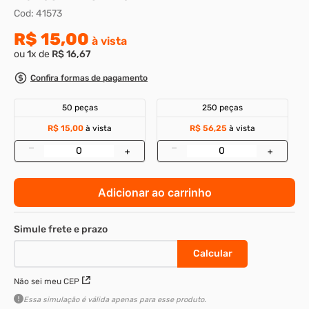
Cod
:
41573
8
º
rebite rosca
R$
15
,
00
à vista
9
º
parafuso allen 5
ou
1
x de
R$
16
,
67
10
º
parafuso 5
Confira formas de pagamento
50 peças
250 peças
R$ 15,00
à vista
R$ 56,25
à vista
–
–
+
+
Adicionar ao carrinho
Não sei meu CEP
Essa simulação é válida apenas para esse produto.