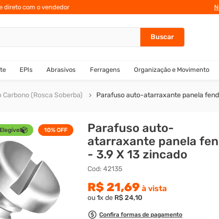
te direto com o vendedor
10% de des
N
te
EPIs
Abrasivos
Ferragens
Organização e Movimento
o Carbono (Rosca Soberba)
Parafuso auto-atarraxante panela fenda
Parafuso auto-
Elegível
10%
OFF
atarraxante panela fe
- 3.9 X 13 zincado
Cod
:
42135
R$
21
,
69
à vista
ou
1
x de
R$
24
,
10
Confira formas de pagamento