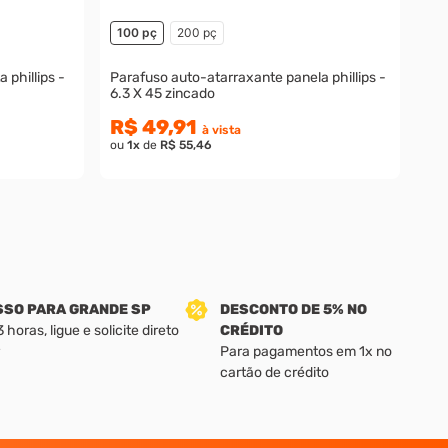
100 pç
200 pç
 phillips -
Parafuso auto-atarraxante panela phillips -
6.3 X 45 zincado
R$ 49,91
à vista
ou
1
x
de
R$ 55,46
SSO PARA GRANDE SP
DESCONTO DE 5% NO
horas, ligue e solicite direto
CRÉDITO
Para pagamentos em 1x no
cartão de crédito