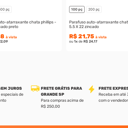
500 pç
100 pç
200 pç
to-atarraxante chata phillips -
Parafuso auto-atarraxante chata
ncado preto
5.5 X 22 zincado
88
R$ 21,75
à vista
à vista
22,09
ou
1
x
de
R$ 24,17
 SEM JUROS
FRETE GRÁTIS PARA
FRETE EXPRE
 especiais de
GRANDE SP
Receba em até 3 
nto
Para compras acima de
com o vendedor
R$ 250,00