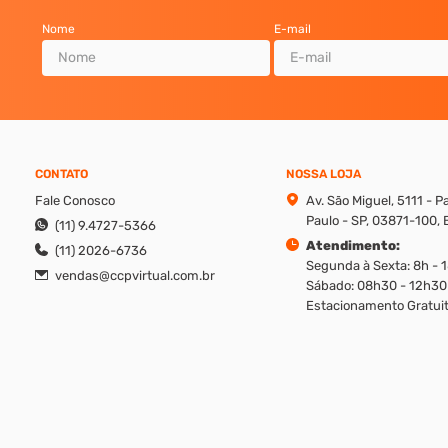
Nome
E-mail
CONTATO
NOSSA LOJA
Fale Conosco
Av. São Miguel, 5111 - 
Paulo - SP, 03871-100, B
(11) 9.4727-5366
Atendimento:
(11) 2026-6736
Segunda à Sexta: 8h - 
vendas@ccpvirtual.com.br
Sábado: 08h30 - 12h30
Estacionamento Gratuit
reito de modificar promoções, produtos e valores sem aviso prévio. Además, v
ique os valores apresentados em cada canal, ligando em nosso atendimento.