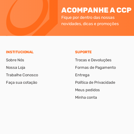
ACOMPANHE A CCP
Fique por dentro das nossas
novidades, dicas e promoções
INSTITUCIONAL
SUPORTE
Sobre Nós
Trocas e Devoluções
Nossa Loja
Formas de Pagamento
Trabalhe Conosco
Entrega
Faça sua cotação
Política de Privacidade
Meus pedidos
Minha conta
A CCP-Virtual Comércio de Ferragens e Ferramentas Ltda., se reserva ao di
apresentáveis pelo e-commerce podem ser diferentes da loja física. Verif