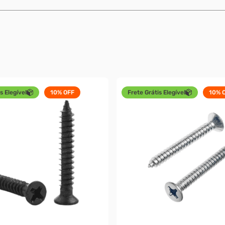
s Elegível
10%
OFF
Frete Grátis Elegível
10%
O