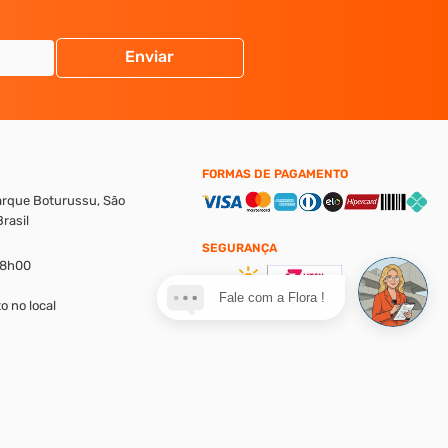
Enviar
FORMAS DE PAGAMENTO
Parque Boturussu, São
rasil
SEGURANÇA
18h00
Fale com a Flora !
o no local
alores