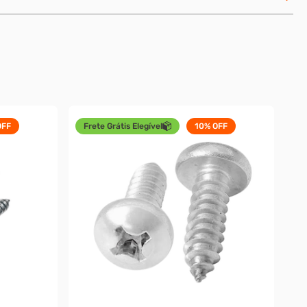
FF
Frete Grátis Elegível
10%
OFF