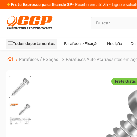
Frete Expresso para Grande SP
- Receba em até 3h - Ligue e solici
Buscar
TERMOS MAIS BUSCADOS
1
º
parafuso allen
Todos departamentos
Parafusos/Fixação
Medição
Cor
2
º
porca
3
º
arruela
Parafusos / Fixação
Parafusos Auto Atarraxantes em Aç
4
º
parafuso sextavado
5
º
cupilha
Frete Grátis 
6
º
parafuso allen 5
7
º
sextavado
8
º
presto
9
º
rodizio
10
º
parafuso allen cabeça