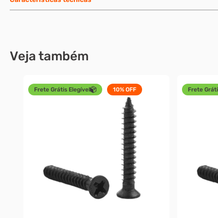
Veja também
Frete Grátis Elegível
10%
OFF
Frete Gráti