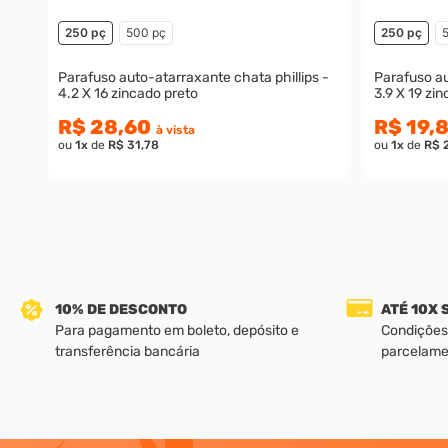
250 pç
500 pç
250 pç
Parafuso auto-atarraxante chata phillips -
Parafuso au
4.2 X 16 zincado preto
3.9 X 19 zi
R$ 28,60
R$ 19,
à vista
ou
1
x
de
R$ 31,78
ou
1
x
de
R$ 
10% DE DESCONTO
ATÉ 10X
Para pagamento em boleto, depósito e
Condições
transferência bancária
parcelame