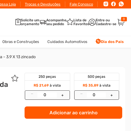
conto
ossa Loja
para pagamento via Pix ou Boleto
Trocas e Devoluções
Fale Conosco
0
Solicite um
Acompanhe
Lista de
orçamento
seu pedido
Favoritos
Obras e Construções
Cuidados Automotivos
Dia dos Pais
 - 3.9 X 13 zincado
250 peças
500 peças
nda
R$ 21,69
à vista
R$ 35,89
à vista
–
–
+
+
Adicionar ao carrinho