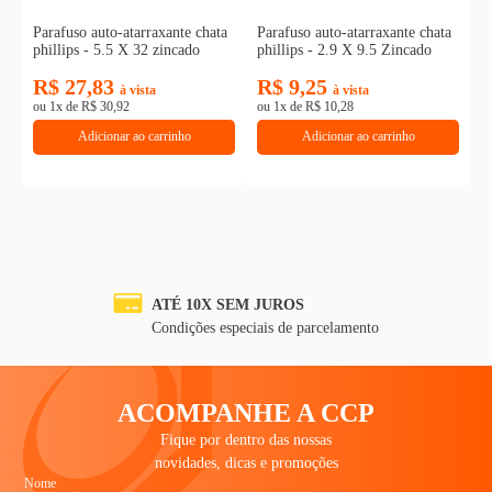
Parafuso auto-atarraxante chata
Parafuso auto-atarraxante chata
phillips - 5.5 X 32 zincado
phillips - 2.9 X 9.5 Zincado
R$ 27,83
R$ 9,25
à vista
à vista
ou
1
x
de
R$ 30,92
ou
1
x
de
R$ 10,28
Adicionar ao carrinho
Adicionar ao carrinho
ATÉ 10X SEM JUROS
a
Condições especiais de parcelamento
ACOMPANHE A CCP
Fique por dentro das nossas
novidades, dicas e promoções
Nome