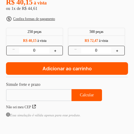
R$
40
,
15
à vista
ou
1
x de
R$
44
,
61
8
º
m3
Confira formas de pagamento
9
º
rebite rosca
10
º
parafuso m4
250 peças
500 peças
R$ 40,15
à vista
R$ 72,47
à vista
–
–
+
+
Adicionar ao carrinho
Não sei meu CEP
Essa simulação é válida apenas para esse produto.