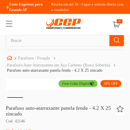
Frete Expresso para
Receba em até 3h - Ligue e solicite direto com
00
Grande SP
o vendedor
0
Buscar
TERMOS MAIS BUSCADOS
Parafusos / Fixação
Parafusos Auto Atarraxantes em Aço Carbono (Rosca Soberba)
1
º
parafuso allen
Parafuso auto-atarraxante panela fenda - 4.2 X 25 zincado
2
º
porca
Frete Grátis Elegível
10%
OFF
3
º
parafuso sextavado
4
º
presto
Parafuso auto-atarraxante panela fenda - 4.2 X 25
5
º
arruela
zincado
6
º
rodizio
Cod
:
42146
7
º
parafuso madeira