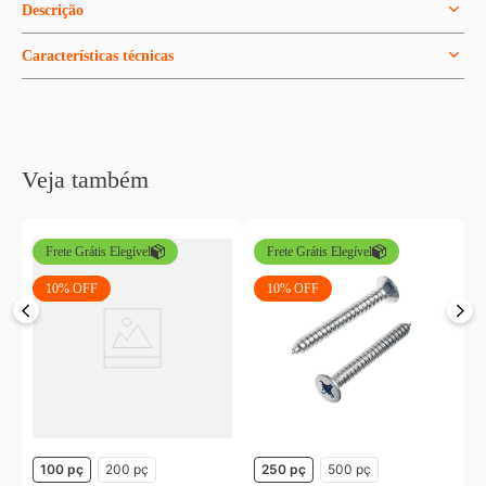
Descrição
Características técnicas
Veja também
Frete Grátis Elegível
Frete Grátis Elegível
10%
OFF
10%
OFF
la
P
p
R
o
100 pç
200 pç
250 pç
500 pç