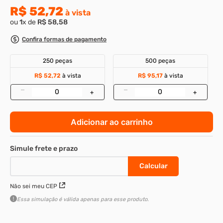
R$
52
,
72
à vista
8
º
parafuso allen 5
ou
1
x de
R$
58
,
58
9
º
rodizio
Confira formas de pagamento
10
º
presto
250 peças
500 peças
R$ 52,72
à vista
R$ 95,17
à vista
–
–
+
+
Adicionar ao carrinho
Não sei meu CEP
Essa simulação é válida apenas para esse produto.