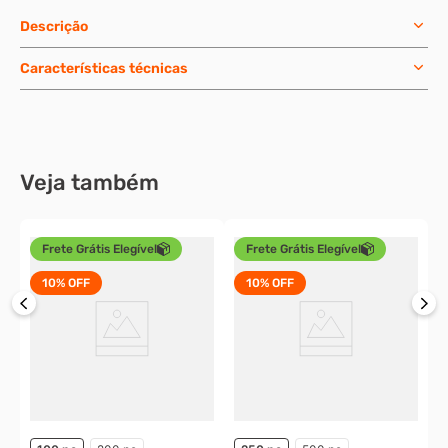
Descrição
Características técnicas
Veja também
Frete Grátis Elegível
Frete Grátis Elegível
10%
OFF
10%
OFF
P
p
z
o