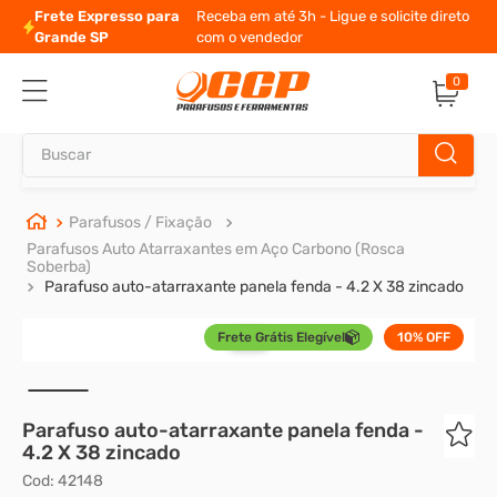
Frete Expresso para
Receba em até 3h - Ligue e solicite direto
Grande SP
com o vendedor
0
Buscar
TERMOS MAIS BUSCADOS
Parafusos / Fixação
Parafusos Auto Atarraxantes em Aço Carbono (Rosca
1
º
parafuso allen
Soberba)
Parafuso auto-atarraxante panela fenda - 4.2 X 38 zincado
2
º
carrinho titanium
3
º
porca
Frete Grátis Elegível
10%
OFF
4
º
parafuso sextavado
5
º
arruela
Parafuso auto-atarraxante panela fenda -
4.2 X 38 zincado
6
º
cupilha
Cod
:
42148
7
º
sextavado