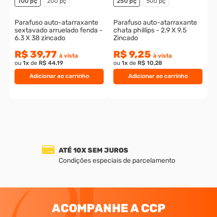
100 pç
200 pç
250 pç
500 pç
Parafuso auto-atarraxante
Parafuso auto-atarraxante
sextavado arruelado fenda -
chata phillips - 2.9 X 9.5
6.3 X 38 zincado
Zincado
R$ 39,77
R$ 9,25
à vista
à vista
ou
1
x
de
R$ 44,19
ou
1
x
de
R$ 10,28
Adicionar ao carrinho
Adicionar ao carrinho
ATÉ 10X SEM JUROS
Condições especiais de parcelamento
ACOMPANHE A CCP