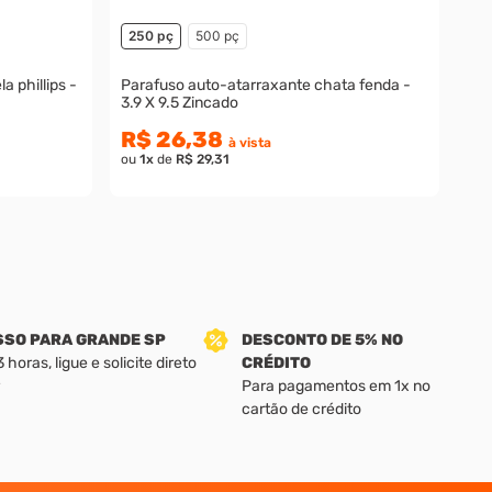
250 pç
500 pç
 phillips -
Parafuso auto-atarraxante chata fenda -
3.9 X 9.5 Zincado
R$ 26,38
à vista
ou
1
x
de
R$ 29,31
SSO PARA GRANDE SP
DESCONTO DE 5% NO
horas, ligue e solicite direto
CRÉDITO
Para pagamentos em 1x no
cartão de crédito