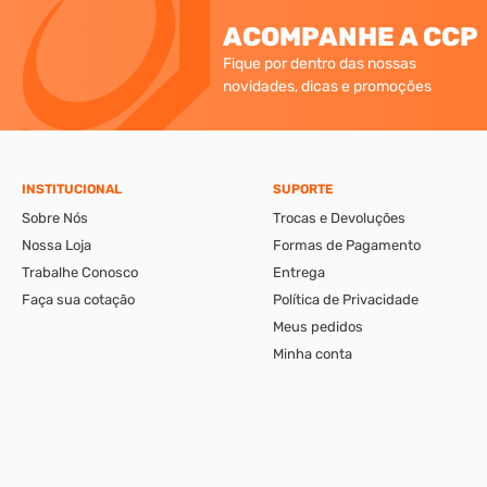
ACOMPANHE A CCP
Fique por dentro das nossas
novidades, dicas e promoções
INSTITUCIONAL
SUPORTE
Sobre Nós
Trocas e Devoluções
Nossa Loja
Formas de Pagamento
Trabalhe Conosco
Entrega
Faça sua cotação
Política de Privacidade
Meus pedidos
Minha conta
A CCP-Virtual Comércio de Ferragens e Ferramentas Ltda., se reserva ao di
apresentáveis pelo e-commerce podem ser diferentes da loja física. Verif