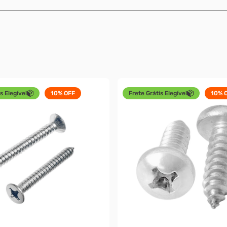
s Elegível
10%
OFF
Frete Grátis Elegível
10%
O