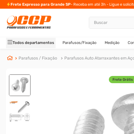
Frete Expresso para Grande SP
- Receba em até 3h - Ligue e solici
Buscar
TERMOS MAIS BUSCADOS
1
º
parafuso allen
Todos departamentos
Parafusos/Fixação
Medição
Cor
2
º
porca
3
º
arruela
Parafusos / Fixação
Parafusos Auto Atarraxantes em Aç
4
º
parafuso sextavado
5
º
cupilha
Frete Grátis 
6
º
parafuso allen 5
7
º
sextavado
8
º
presto
9
º
rodizio
10
º
parafuso allen cabeça