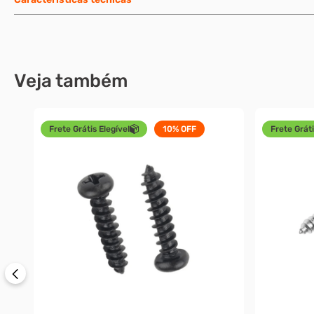
Veja também
Frete Grátis Elegível
10%
OFF
Frete Gráti
 -