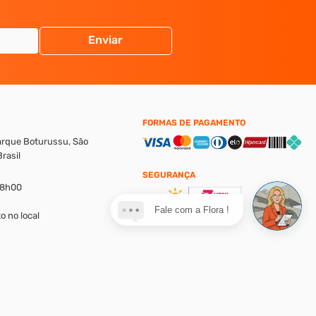
Enviar
FORMAS DE PAGAMENTO
Parque Boturussu, São
rasil
SEGURANÇA
18h00
Fale com a Flora !
o no local
alores