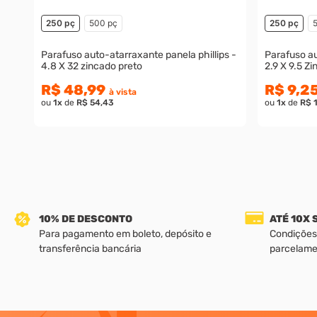
250 pç
500 pç
250 pç
Parafuso auto-atarraxante panela phillips -
Parafuso au
4.8 X 32 zincado preto
2.9 X 9.5 Z
R$ 48,99
R$ 9,2
à vista
ou
1
x
de
R$ 54,43
ou
1
x
de
R$ 
10% DE DESCONTO
ATÉ 10X
Para pagamento em boleto, depósito e
Condições
transferência bancária
parcelame