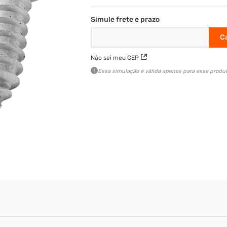
Não sei meu CEP
Essa simulação é válida apenas para esse produt