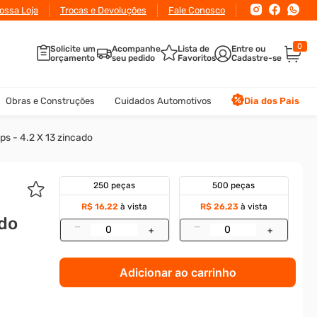
conto
ossa Loja
para pagamento via Pix ou Boleto
Trocas e Devoluções
Fale Conosco
0
Solicite um
Acompanhe
Lista de
orçamento
seu pedido
Favoritos
Obras e Construções
Cuidados Automotivos
Dia dos Pais
ps - 4.2 X 13 zincado
250 peças
500 peças
R$ 16,22
à vista
R$ 26,23
à vista
ado
–
–
+
+
Adicionar ao carrinho