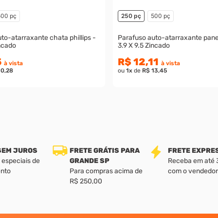
500 pç
250 pç
500 pç
to-atarraxante chata phillips -
Parafuso auto-atarraxante panela
incado
3.9 X 9.5 Zincado
5
R$ 12,11
à vista
à vista
10,28
ou
1
x
de
R$ 13,45
 SEM JUROS
FRETE GRÁTIS PARA
FRETE EXPRE
 especiais de
GRANDE SP
Receba em até 3 
nto
Para compras acima de
com o vendedor
R$ 250,00