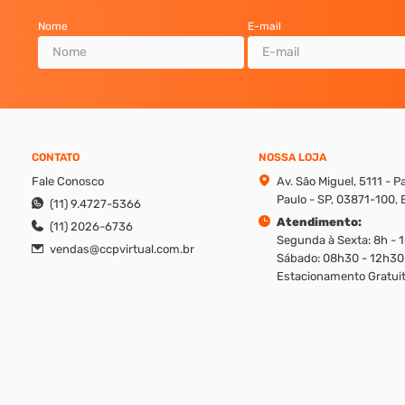
Nome
E-mail
CONTATO
NOSSA LOJA
Fale Conosco
Av. São Miguel, 5111 - 
Paulo - SP, 03871-100, B
(11) 9.4727-5366
Atendimento:
(11) 2026-6736
Segunda à Sexta: 8h - 
vendas@ccpvirtual.com.br
Sábado: 08h30 - 12h30
Estacionamento Gratuit
reito de modificar promoções, produtos e valores sem aviso prévio. Además, v
ique os valores apresentados em cada canal, ligando em nosso atendimento.