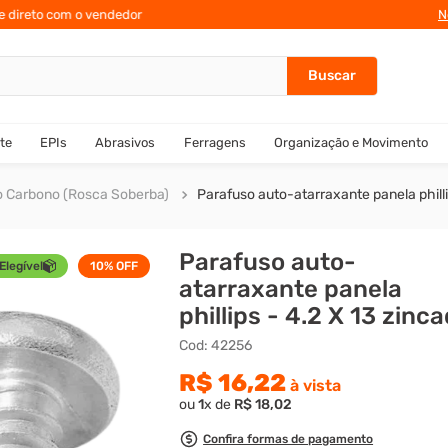
te direto com o vendedor
10% de des
N
te
EPIs
Abrasivos
Ferragens
Organização e Movimento
o Carbono (Rosca Soberba)
Parafuso auto-atarraxante panela philli
Parafuso auto-
Elegível
10%
OFF
atarraxante panela
phillips - 4.2 X 13 zinc
Cod
:
42256
R$
16
,
22
à vista
ou
1
x de
R$
18
,
02
Confira formas de pagamento