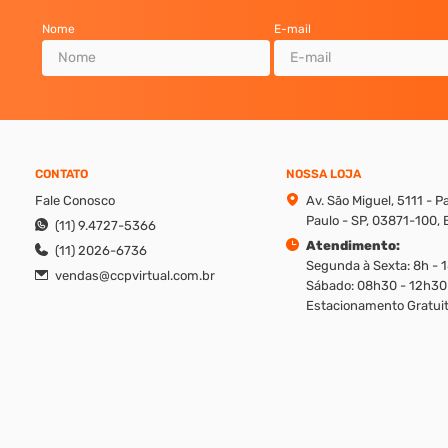
Nome
E-mail
CONTATO
NOSSA LOJA
Fale Conosco
Av. São Miguel, 5111 - 
Paulo - SP, 03871-100, B
(11) 9.4727-5366
Atendimento:
(11) 2026-6736
Segunda à Sexta: 8h - 
vendas@ccpvirtual.com.br
Sábado: 08h30 - 12h30
Estacionamento Gratuit
reito de modificar promoções, produtos e valores sem aviso prévio. Además, v
ique os valores apresentados em cada canal, ligando em nosso atendimento.