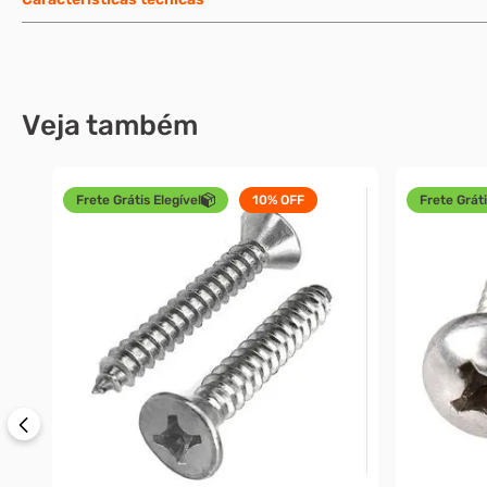
Veja também
Frete Grátis Elegível
10%
OFF
Frete Gráti
a