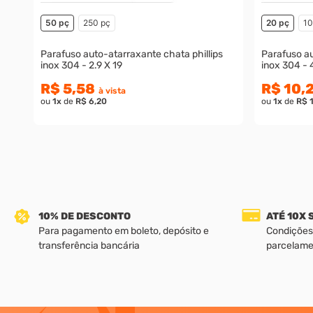
50 pç
250 pç
20 pç
10
Parafuso auto-atarraxante chata phillips
Parafuso au
inox 304 - 2.9 X 19
inox 304 - 
R$ 5,58
R$ 10,
à vista
ou
1
x
de
R$ 6,20
ou
1
x
de
R$ 
10% DE DESCONTO
ATÉ 10X
Para pagamento em boleto, depósito e
Condições
transferência bancária
parcelame