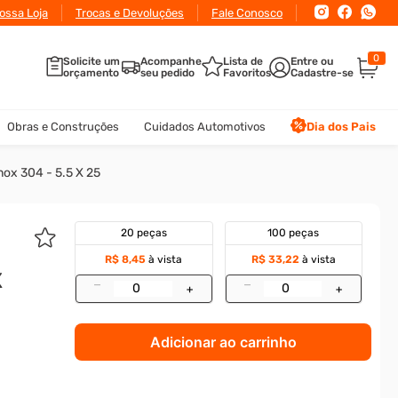
conto
ossa Loja
para pagamento via Pix ou Boleto
Trocas e Devoluções
Fale Conosco
0
Solicite um
Acompanhe
Lista de
orçamento
seu pedido
Favoritos
Obras e Construções
Cuidados Automotivos
Dia dos Pais
nox 304 - 5.5 X 25
20 peças
100 peças
R$ 8,45
à vista
R$ 33,22
à vista
X
–
–
+
+
Adicionar ao carrinho