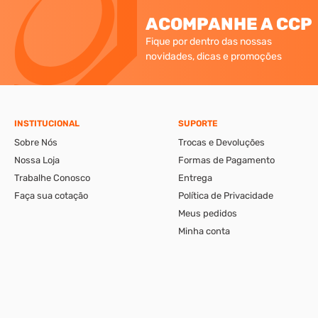
ACOMPANHE A CCP
Fique por dentro das nossas
novidades, dicas e promoções
INSTITUCIONAL
SUPORTE
Sobre Nós
Trocas e Devoluções
Nossa Loja
Formas de Pagamento
Trabalhe Conosco
Entrega
Faça sua cotação
Política de Privacidade
Meus pedidos
Minha conta
A CCP-Virtual Comércio de Ferragens e Ferramentas Ltda., se reserva ao di
apresentáveis pelo e-commerce podem ser diferentes da loja física. Verif