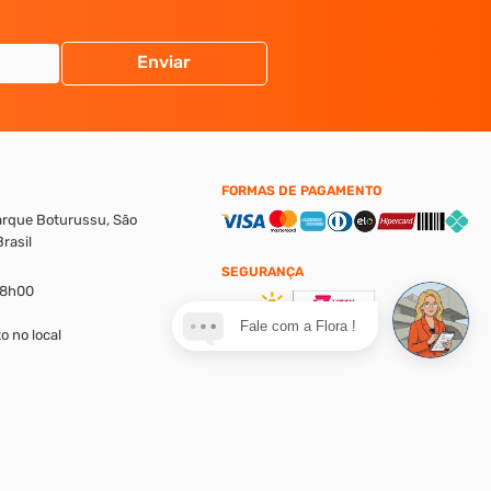
Enviar
FORMAS DE PAGAMENTO
Parque Boturussu, São
rasil
SEGURANÇA
18h00
Fale com a Flora !
o no local
alores