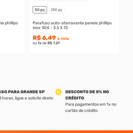
50 pç
250 pç
a phillips
Parafuso auto-atarraxante panela phillips
inox 304 - 3.5 X 13
R$ 6,49
à vista
ou
1
x
de
R$ 7,21
SSO PARA GRANDE SP
DESCONTO DE 5% NO
horas, ligue e solicite direto
CRÉDITO
Para pagamentos em 1x no
cartão de crédito