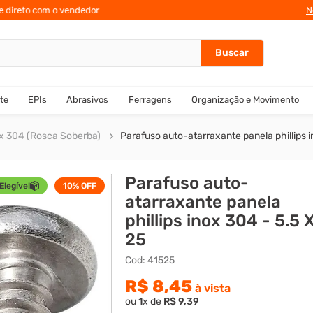
te direto com o vendedor
10% de des
N
te
EPIs
Abrasivos
Ferragens
Organização e Movimento
x 304 (Rosca Soberba)
Parafuso auto-atarraxante panela phillips i
Parafuso auto-
Elegível
10%
OFF
atarraxante panela
phillips inox 304 - 5.5 
25
Cod
:
41525
R$
8
,
45
à vista
ou
1
x de
R$
9
,
39