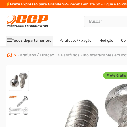
Frete Expresso para Grande SP
- Receba em até 3h - Ligue e solici
Buscar
TERMOS MAIS BUSCADOS
1
º
parafuso allen
Todos departamentos
Parafusos/Fixação
Medição
Cor
2
º
porca
3
º
arruela
Parafusos / Fixação
Parafusos Auto Atarraxantes em Ino
4
º
parafuso sextavado
5
º
cupilha
Frete Grátis 
6
º
parafuso allen 5
7
º
sextavado
8
º
presto
9
º
rodizio
10
º
parafuso allen cabeça