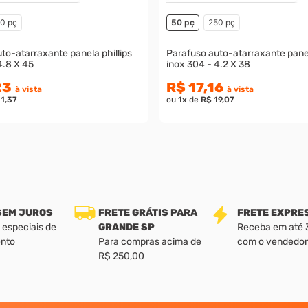
0 pç
50 pç
250 pç
to-atarraxante panela phillips
Parafuso auto-atarraxante panel
4.8 X 45
inox 304 - 4.2 X 38
23
R$ 17,16
à vista
à vista
11,37
ou
1
x
de
R$ 19,07
 SEM JUROS
FRETE GRÁTIS PARA
FRETE EXPRE
 especiais de
GRANDE SP
Receba em até 3 
nto
Para compras acima de
com o vendedor
R$ 250,00