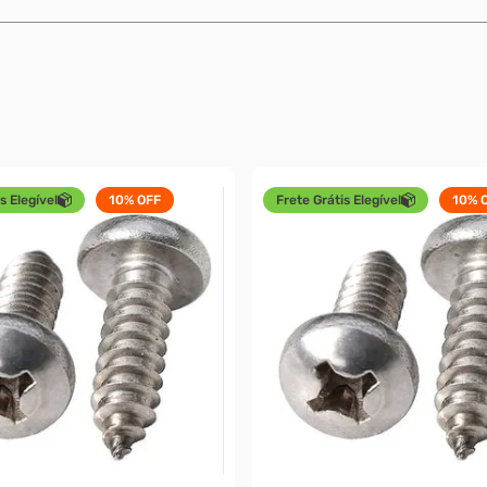
s Elegível
10%
OFF
Frete Grátis Elegível
10%
O