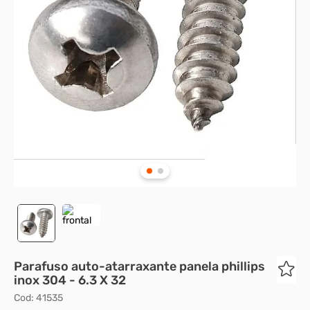
8
º
presto
9
º
rodizio
10
º
parafuso allen cabeça
Parafuso auto-atarraxante panela phillips
inox 304 - 6.3 X 32
Cod
:
41535