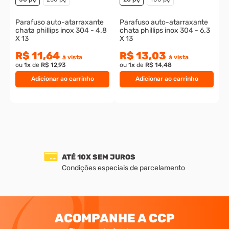
Parafuso auto-atarraxante
Parafuso auto-atarraxante
chata phillips inox 304 - 4.8
chata phillips inox 304 - 6.3
X 13
X 13
R$ 11,64
R$ 13,03
à vista
à vista
ou
1
x
de
R$ 12,93
ou
1
x
de
R$ 14,48
Adicionar ao carrinho
Adicionar ao carrinho
ATÉ 10X SEM JUROS
Condições especiais de parcelamento
ACOMPANHE A CCP