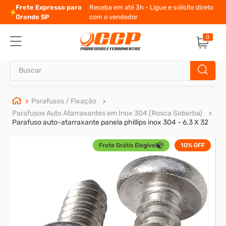
Frete Expresso para
Receba em até 3h - Ligue e solicite direto
Grande SP
com o vendedor
0
Buscar
TERMOS MAIS BUSCADOS
Parafusos / Fixação
Parafusos Auto Atarraxantes em Inox 304 (Rosca Soberba)
1
º
parafuso allen
Parafuso auto-atarraxante panela phillips inox 304 - 6.3 X 32
2
º
porca
Frete Grátis Elegível
10%
OFF
3
º
arruela
4
º
parafuso sextavado
5
º
cupilha
6
º
parafuso allen 5
7
º
sextavado