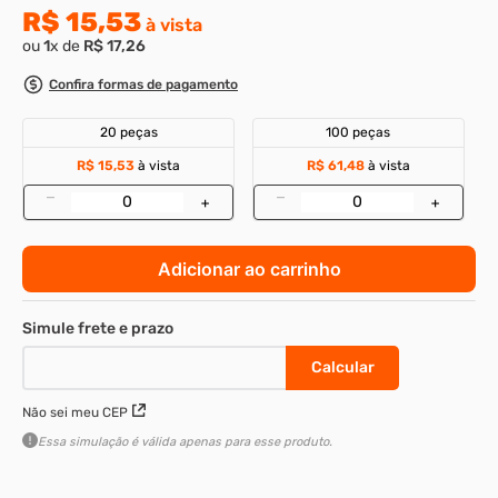
R$
15
,
53
à vista
ou
1
x de
R$
17
,
26
Confira formas de pagamento
20 peças
100 peças
R$ 15,53
à vista
R$ 61,48
à vista
–
–
+
+
Adicionar ao carrinho
Não sei meu CEP
Essa simulação é válida apenas para esse produto.