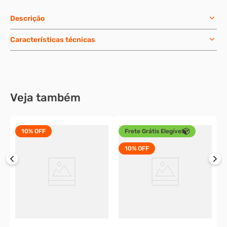
Descrição
Características técnicas
Veja também
10%
OFF
Frete Grátis Elegível
10%
OFF
P
g
o