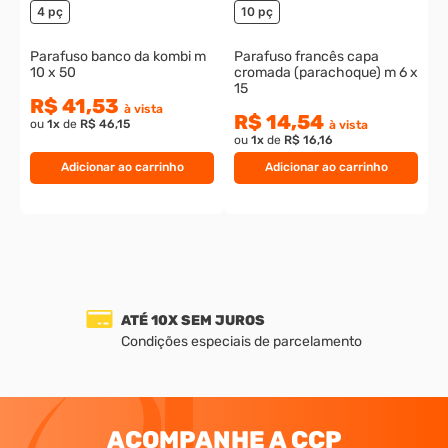
4 pç
10 pç
Parafuso banco da kombi m
Parafuso francês capa
10 x 50
cromada (parachoque) m 6 x
15
R$ 41,53
à vista
R$ 14,54
ou
1
x
de
R$ 46,15
à vista
ou
1
x
de
R$ 16,16
Adicionar ao carrinho
Adicionar ao carrinho
ATÉ 10X SEM JUROS
Condições especiais de parcelamento
ACOMPANHE A CCP