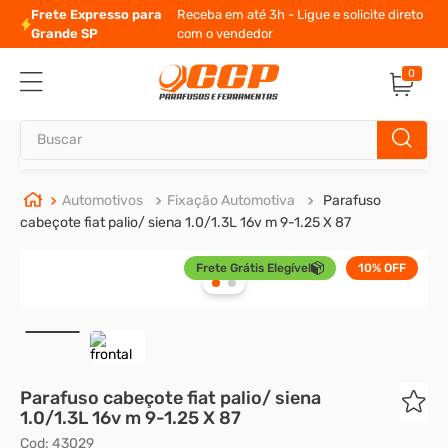
Frete Expresso para
Receba em até 3h - Ligue e solicite direto
Grande SP
com o vendedor
0
Buscar
TERMOS MAIS BUSCADOS
Automotivos
Fixação Automotiva
Parafuso
cabeçote fiat palio/ siena 1.0/1.3L 16v m 9-1.25 X 87
1
º
parafuso allen
Frete Grátis Elegível
10%
OFF
2
º
carrinho titanium
3
º
porca
4
º
parafuso sextavado
5
º
arruela
Parafuso cabeçote fiat palio/ siena
6
º
cupilha
1.0/1.3L 16v m 9-1.25 X 87
Cod
:
43029
7
º
sextavado