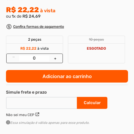
R$
22
,
22
8
º
parafuso allen 5
à vista
ou
1
x de
R$
24
,
69
9
º
rodizio
Confira formas de pagamento
10
º
presto
2 peças
10 peças
R$ 22,22
à vista
ESGOTADO
–
+
Adicionar ao carrinho
Não sei meu CEP
Essa simulação é válida apenas para esse produto.