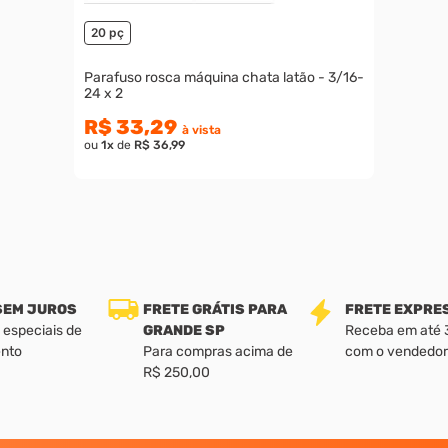
20 pç
Parafuso rosca máquina chata latão - 3/16-
24 x 2
R$ 33,29
à vista
ou
1
x
de
R$ 36,99
 SEM JUROS
FRETE GRÁTIS PARA
FRETE EXPRE
 especiais de
GRANDE SP
Receba em até 3 
nto
Para compras acima de
com o vendedor
R$ 250,00