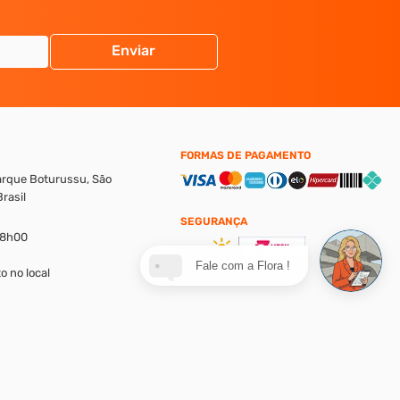
Enviar
FORMAS DE PAGAMENTO
Parque Boturussu, São
rasil
SEGURANÇA
18h00
Fale com a Flora !
o no local
alores