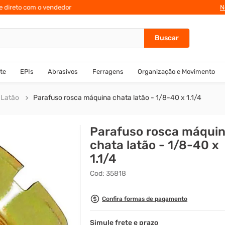
te direto com o vendedor
N
te
EPIs
Abrasivos
Ferragens
Organização e Movimento
 Latão
Parafuso rosca máquina chata latão - 1/8-40 x 1.1/4
Parafuso rosca máqui
chata latão - 1/8-40 x
1.1/4
Cod
:
35818
Confira formas de pagamento