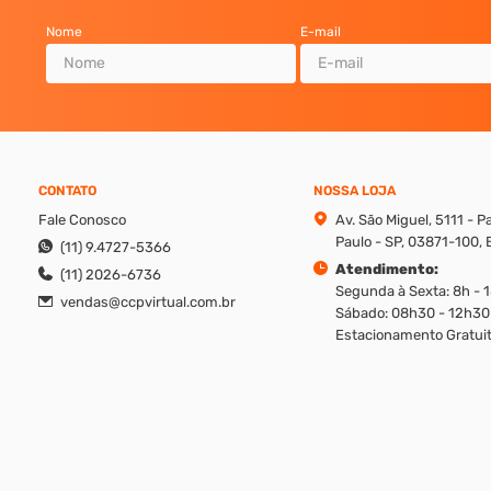
Nome
E-mail
CONTATO
NOSSA LOJA
Fale Conosco
Av. São Miguel, 5111 - 
Paulo - SP, 03871-100, B
(11) 9.4727-5366
Atendimento:
(11) 2026-6736
Segunda à Sexta: 8h - 
vendas@ccpvirtual.com.br
Sábado: 08h30 - 12h30
Estacionamento Gratuit
reito de modificar promoções, produtos e valores sem aviso prévio. Además, v
ique os valores apresentados em cada canal, ligando em nosso atendimento.