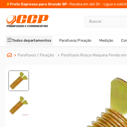
Frete Expresso para Grande SP
- Receba em até 3h - Ligue e solici
Buscar
TERMOS MAIS BUSCADOS
1
º
parafuso allen
Todos departamentos
Parafusos/Fixação
Medição
Cor
2
º
porca
3
º
arruela
Parafusos / Fixação
Parafusos Rosca Maquina Fenda em
4
º
parafuso sextavado
5
º
cupilha
6
º
parafuso allen 5
7
º
sextavado
8
º
rodizio
9
º
presto
10
º
parafuso allen cabeça