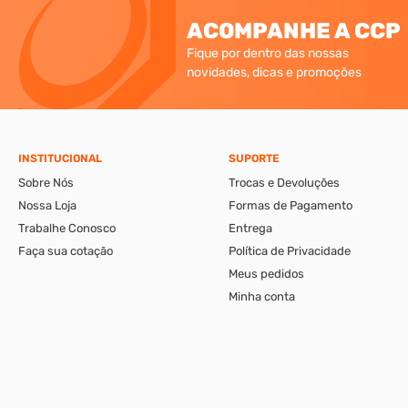
ACOMPANHE A CCP
Fique por dentro das nossas
novidades, dicas e promoções
INSTITUCIONAL
SUPORTE
Sobre Nós
Trocas e Devoluções
Nossa Loja
Formas de Pagamento
Trabalhe Conosco
Entrega
Faça sua cotação
Política de Privacidade
Meus pedidos
Minha conta
A CCP-Virtual Comércio de Ferragens e Ferramentas Ltda., se reserva ao di
apresentáveis pelo e-commerce podem ser diferentes da loja física. Verif