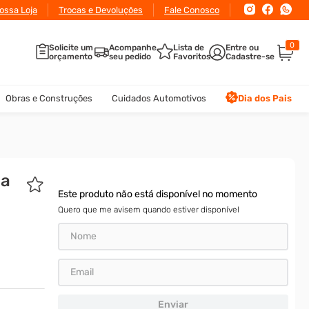
ossa Loja
Trocas e Devoluções
Fale Conosco
0
Solicite um
Acompanhe
Lista de
orçamento
seu pedido
Favoritos
Obras e Construções
Cuidados Automotivos
Dia dos Pais
na
Este produto não está disponível no momento
Quero que me avisem quando estiver disponível
Enviar