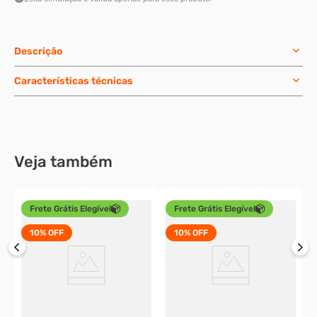
Descrição
Características técnicas
Veja também
Frete Grátis Elegível
Frete Grátis Elegível
10%
OFF
10%
OFF
P
c
1