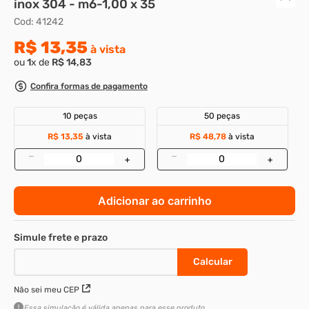
inox 304 - m6-1,00 x 35
Cod
:
41242
8
º
parafuso allen 5
R$
13
,
35
9
º
rodizio
à vista
ou
1
x de
R$
14
,
83
10
º
presto
Confira formas de pagamento
10 peças
50 peças
R$ 13,35
à vista
R$ 48,78
à vista
–
–
+
+
Adicionar ao carrinho
Não sei meu CEP
Essa simulação é válida apenas para esse produto.