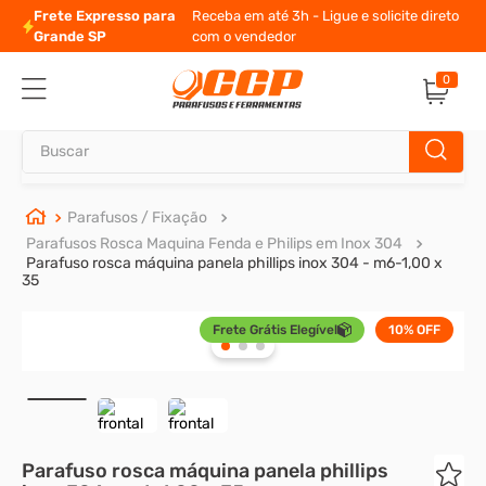
Frete Expresso para
Receba em até 3h - Ligue e solicite direto
Grande SP
com o vendedor
0
Buscar
TERMOS MAIS BUSCADOS
Parafusos / Fixação
Parafusos Rosca Maquina Fenda e Philips em Inox 304
1
º
parafuso allen
Parafuso rosca máquina panela phillips inox 304 - m6-1,00 x
35
2
º
carrinho titanium
3
º
porca
Frete Grátis Elegível
10%
OFF
4
º
parafuso sextavado
5
º
arruela
6
º
cupilha
Parafuso rosca máquina panela phillips
7
º
sextavado