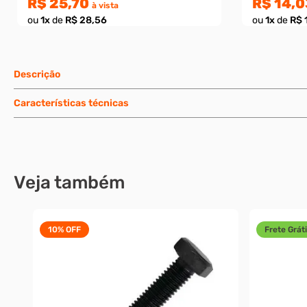
R$ 25,70
R$ 14,0
à vista
ou
1
x
de
R$ 28,56
ou
1
x
de
R$ 
Descrição
Características técnicas
Veja também
10%
OFF
Frete Gráti