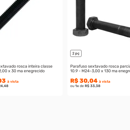
2 pç
xtavado rosca inteira classe
Parafuso sextavado rosca parcia
2,00 x 30 ma enegrecido
10.9 - M24-3,00 x 130 ma enegr
03
R$ 30,04
à vista
à vista
24,48
ou
1
x
de
R$ 33,38