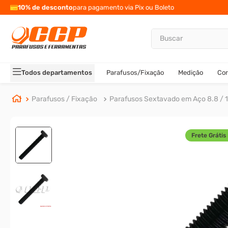
10% de desconto
para pagamento via Pix ou Boleto
Buscar
TERMOS MAIS BUSCADOS
1
º
parafuso allen
Todos departamentos
Parafusos/Fixação
Medição
Cor
2
º
carrinho titanium
3
º
porca
Parafusos / Fixação
Parafusos Sextavado em Aço 8.8 / 1
4
º
parafuso sextavado
5
º
arruela
Frete Grátis 
6
º
cupilha
7
º
sextavado
8
º
parafuso allen 5
9
º
rodizio
10
º
presto