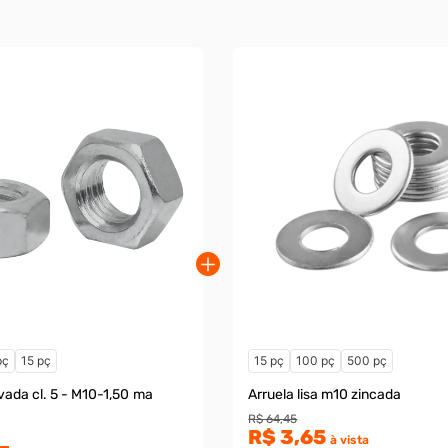
pç
15 pç
15 pç
100 pç
500 pç
 5 - M10-1,50 ma
Arruela lisa m10 zincada
R$ 64,45
R$ 3,65
à vista