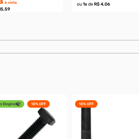
3
à vista
ou
1
x
de
R$ 4,06
15,59
s Elegível
10%
OFF
10%
OFF