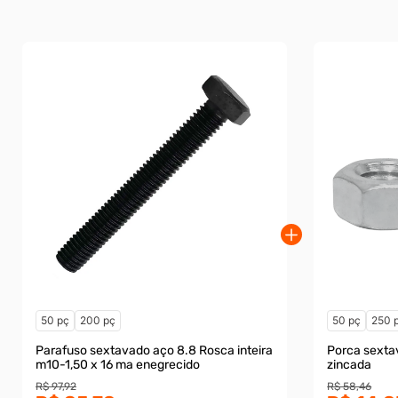
50 pç
200 pç
50 pç
250 
Parafuso sextavado aço 8.8 Rosca inteira
Porca sextavada cl.
m10-1,50 x 16 ma enegrecido
zincada
R$ 97,92
R$ 58,46