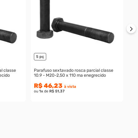
R$
ou
5 pç
l classe
Parafuso sextavado rosca parcial classe
ecido
10.9 - M20-2,50 x 110 ma enegrecido
R$ 46,23
à vista
ou
1
x
de
R$ 51,37