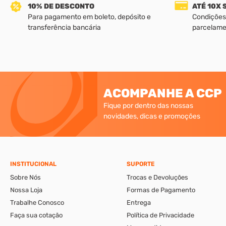
10% DE DESCONTO
ATÉ 10X
Para pagamento em boleto, depósito e
Condições
transferência bancária
parcelame
ACOMPANHE A CCP
Fique por dentro das nossas
novidades, dicas e promoções
INSTITUCIONAL
SUPORTE
Sobre Nós
Trocas e Devoluções
Nossa Loja
Formas de Pagamento
Trabalhe Conosco
Entrega
Faça sua cotação
Política de Privacidade