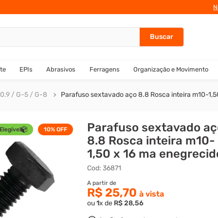
N
te
EPIs
Abrasivos
Ferragens
Organização e Movimento
0.9 / G-5 / G-8
Parafuso sextavado aço 8.8 Rosca inteira m10-1,5
Parafuso sextavado aç
Elegível
10%
OFF
8.8 Rosca inteira m10-
1,50 x 16 ma enegrecid
Cod
:
36871
R$ 25,70
ou
1
x de
R$
28
,
56