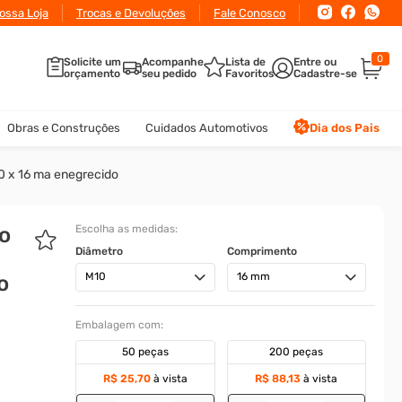
ossa Loja
Trocas e Devoluções
Fale Conosco
0
Solicite um
Acompanhe
Lista de
orçamento
seu pedido
Favoritos
Obras e Construções
Cuidados Automotivos
Dia dos Pais
0 x 16 ma enegrecido
o
Escolha as medidas:
Diâmetro
Comprimento
M10
16 mm
o
Embalagem com:
50 peças
200 peças
R$ 25,70
à vista
R$ 88,13
à vista