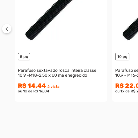
5 pç
10 pç
Parafuso sextavado rosca inteira classe
Parafuso se
10.9 -M18-2,50 x 60 ma enegrecido
10.9 - M16-
R$ 14,44
R$ 22,
à vista
ou
1
x
de
R$ 16,04
ou
1
x
de
R$ 