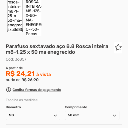
8
º
presto
9
º
rodizio
10
º
parafuso allen cabeça
Parafuso sextavado aço 8.8 Rosca inteira
m8-1,25 x 50 ma enegrecido
Cod
:
36857
R$ 24,21
ou
1
x de
R$
26
,
90
Confira formas de pagamento
Escolha as medidas:
Diâmetro
Comprimento
M8
50 mm