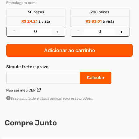
Embalagem com:
50 peças
200 peças
R$ 24,21
à vista
R$ 83,01
à vista
–
–
+
+
Adicionar ao carrinho
Não sei meu CEP
Essa simulação é válida apenas para esse produto.
Compre Junto