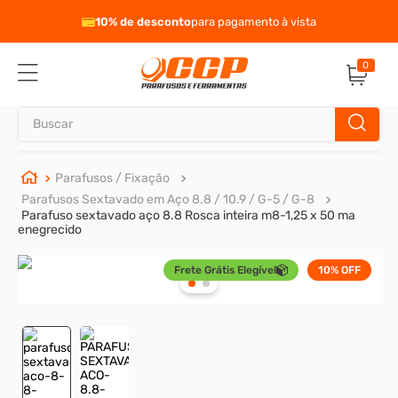
eto
10% de desconto
para pagamento à vista
0
Buscar
TERMOS MAIS BUSCADOS
Parafusos / Fixação
Parafusos Sextavado em Aço 8.8 / 10.9 / G-5 / G-8
1
º
parafuso allen
Parafuso sextavado aço 8.8 Rosca inteira m8-1,25 x 50 ma
enegrecido
2
º
porca
3
º
arruela
Frete Grátis Elegível
10%
OFF
4
º
parafuso sextavado
5
º
cupilha
6
º
parafuso allen 5
7
º
sextavado