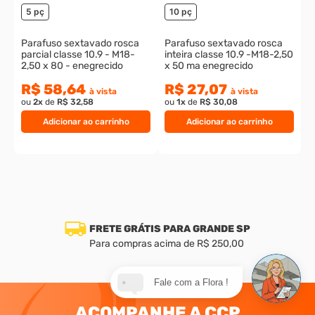
5 pç
10 pç
Parafuso sextavado rosca
Parafuso sextavado rosca
parcial classe 10.9 - M18-
inteira classe 10.9 -M18-2,50
2,50 x 80 - enegrecido
x 50 ma enegrecido
R$ 58,64
R$ 27,07
à vista
à vista
ou
2
x
de
R$ 32,58
ou
1
x
de
R$ 30,08
Adicionar ao carrinho
Adicionar ao carrinho
FRETE GRÁTIS PARA GRANDE SP
Para compras acima de R$ 250,00
Fale com a Flora !
ACOMPANHE A CCP