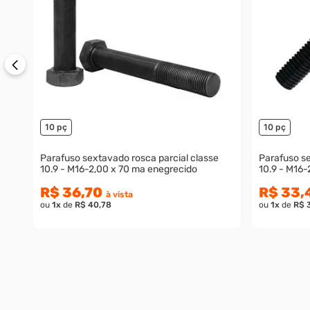
10 pç
10 pç
Parafuso sextavado rosca parcial classe
Parafuso se
10.9 - M16-2,00 x 70 ma enegrecido
10.9 - M16-
R$ 36,70
R$ 33,
à vista
ou
1
x
de
R$ 40,78
ou
1
x
de
R$ 