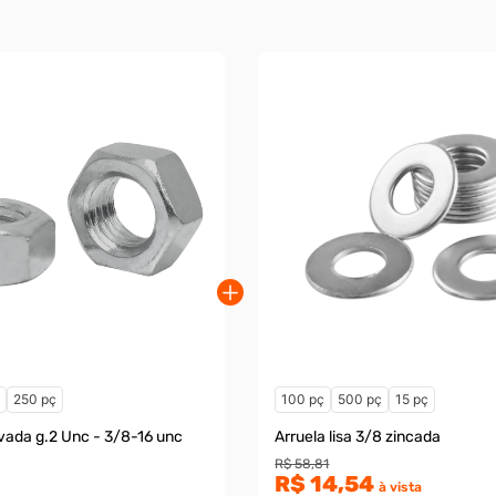
ç
250 pç
100 pç
500 pç
15 pç
vada g.2 Unc - 3/8-16 unc
Arruela lisa 3/8 zincada
R$ 58,81
R$ 14,54
à vista