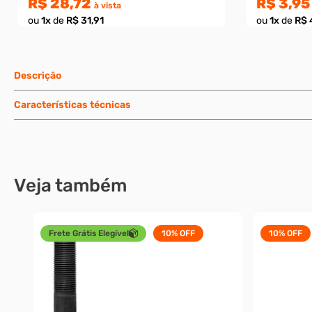
R$ 28,72
R$ 3,95
à vista
ou
1
x
de
R$ 31,91
ou
1
x
de
R$ 
Descrição
Características técnicas
Veja também
Frete Grátis Elegível
10%
OFF
10%
OFF