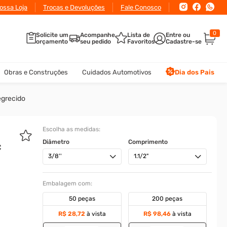
ossa Loja
Trocas e Devoluções
Fale Conosco
0
Solicite um
Acompanhe
Lista de
orçamento
seu pedido
Favoritos
Obras e Construções
Cuidados Automotivos
Dia dos Pais
egrecido
Escolha as medidas:
Diâmetro
Comprimento
c
3/8''
1.1/2"
Embalagem com:
50 peças
200 peças
R$ 28,72
à vista
R$ 98,46
à vista