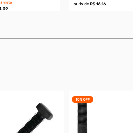
à vista
ou
1
x
de
R$ 16,16
4,39
10%
OFF