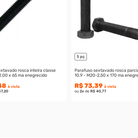
5 pç
xtavado rosca inteira classe
Parafuso sextavado rosca parcia
2,00 x 65 ma enegrecido
10.9 - M20-2,50 x 170 ma enegr
48
R$ 73,39
à vista
à vista
37,20
ou
2
x
de
R$ 40,77