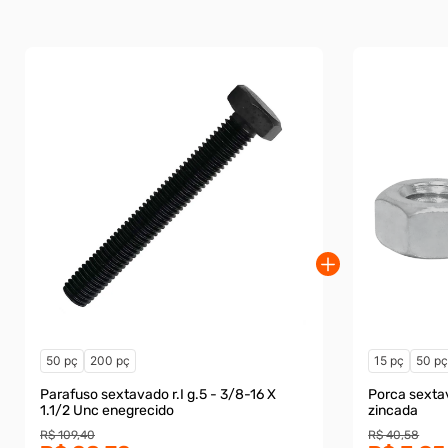
50 pç
200 pç
15 pç
50 p
Parafuso sextavado r.I g.5 - 3/8-16 X
Porca sexta
1.1/2 Unc enegrecido
zincada
R$ 109,40
R$ 40,58