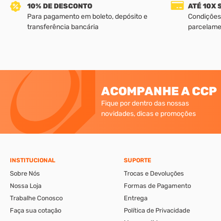
10% DE DESCONTO
ATÉ 10X
Para pagamento em boleto, depósito e
Condições
transferência bancária
parcelame
ACOMPANHE A CCP
Fique por dentro das nossas
novidades, dicas e promoções
INSTITUCIONAL
SUPORTE
Sobre Nós
Trocas e Devoluções
Nossa Loja
Formas de Pagamento
Trabalhe Conosco
Entrega
Faça sua cotação
Política de Privacidade