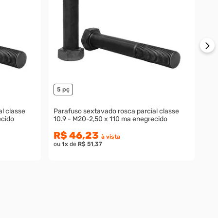
R
ou
5 pç
l classe
Parafuso sextavado rosca parcial classe
ecido
10.9 - M20-2,50 x 110 ma enegrecido
R$ 46,23
à vista
ou
1
x
de
R$ 51,37