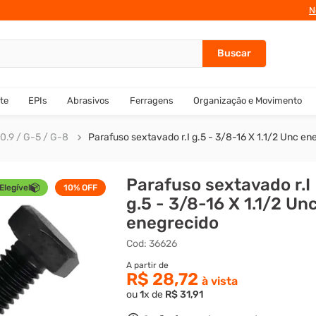
N
te
EPIs
Abrasivos
Ferragens
Organização e Movimento
0.9 / G-5 / G-8
Parafuso sextavado r.I g.5 - 3/8-16 X 1.1/2 Unc en
Parafuso sextavado r.I
Elegível
10%
OFF
g.5 - 3/8-16 X 1.1/2 Un
enegrecido
Cod
:
36626
R$ 28,72
ou
1
x de
R$
31
,
91