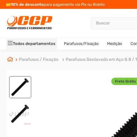
10% de desconto
para pagamento via Pix ou Boleto
Buscar
TERMOS MAIS BUSCADOS
1
º
parafuso allen
Todos departamentos
Parafusos/Fixação
Medição
Cor
2
º
porca
3
º
arruela
Parafusos / Fixação
Parafusos Sextavado em Aço 8.8 / 1
4
º
parafuso sextavado
5
º
cupilha
Frete Grátis 
6
º
parafuso allen 5
7
º
sextavado
8
º
rodizio
9
º
presto
10
º
parafuso allen cabeça