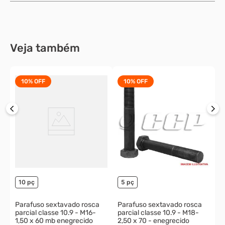
R$ 8,05
enegrecido
R$ 41,77
à vista
R$ 37,59
à vista
ou
1
x
de
R$ 8,95
ou
1
x
de
R$ 41,77
Veja também
20 pç
100 pç
Arruela lisa m16 zincada
10%
OFF
10%
OFF
R$ 42,22
R$ 9,67
à vista
ou
1
x
de
R$ 10,75
P
p
2
o
10 pç
5 pç
Parafuso sextavado rosca
Parafuso sextavado rosca
parcial classe 10.9 - M16-
parcial classe 10.9 - M18-
1,50 x 60 mb enegrecido
2,50 x 70 - enegrecido