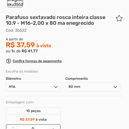
Parafuso sextavado rosca inteira classe
10.9 - M16-2,00 x 80 ma enegrecido
Cod
:
35522
R$ 37,59
ou
1
x de
R$
41
,
77
Confira formas de pagamento
Escolha as medidas:
Diâmetro
Comprimento
M16
80 mm
Embalagem com:
10 peças
R$ 37,59
à vista
–
+