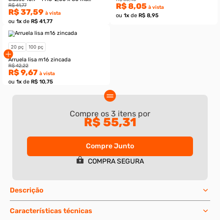
Compre os
3
itens por
R$ 55,31
Compre Junto
COMPRA SEGURA
10 pç
50 pç
Descrição
10 pç
Porca sextavada cl. 5 - M16-2,00 ma
Características técnicas
Parafuso sextavado rosca inteira
zincada
classe 10.9 - M16-2,00 x 80 ma
R$ 35,46