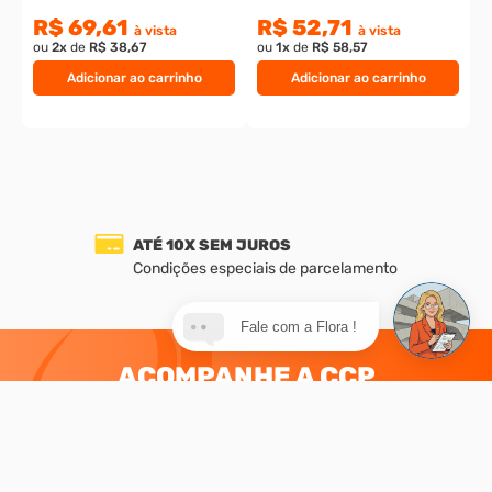
R$ 69,61
R$ 52,71
à vista
à vista
ou
2
x
de
R$ 38,67
ou
1
x
de
R$ 58,57
Adicionar ao carrinho
Adicionar ao carrinho
FRETE GRÁTIS PARA GRAND
arcelamento
Para compras acima de R$ 250
Fale com a Flora !
ACOMPANHE A CCP
Fique por dentro das nossas
novidades, dicas e promoções
Nome