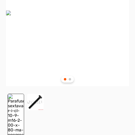
8
º
presto
9
º
rodizio
10
º
parafuso allen cabeça