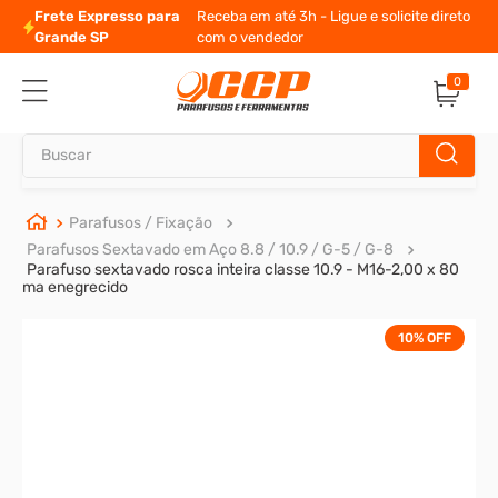
 Ligue e solicite direto
10% de desconto
para pagamento à 
0
Buscar
TERMOS MAIS BUSCADOS
Parafusos / Fixação
Parafusos Sextavado em Aço 8.8 / 10.9 / G-5 / G-8
1
º
parafuso allen
Parafuso sextavado rosca inteira classe 10.9 - M16-2,00 x 80
ma enegrecido
2
º
porca
3
º
arruela
10%
OFF
4
º
parafuso sextavado
5
º
cupilha
6
º
parafuso allen 5
7
º
sextavado